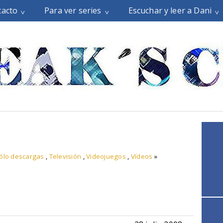
tacto
Para ver series
Escuchar y leer a Dani
ólo descargas
,
Televisión
,
Videojuegos
,
Vídeos
»