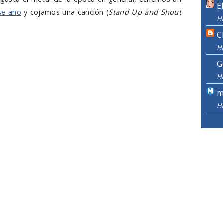
E
ese año
y cojamos una canción (
Stand Up and Shout
H
C
H
G
H
m
H