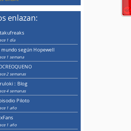
s enlazan:
takufreaks
ce 1 día
l mundo según Hopewell
ace 1 semana
OCREOQUENO
ace 2 semanas
ruloki :: Blog
ace 4 semanas
pisodio Piloto
ace 1 año
ixFans
ace 1 año