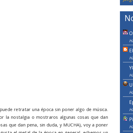
No
O
Ha
E
H
Y
H
U
H
E
 puede retratar una época sin poner algo de música.
H
por la nostalgia o mostraros algunas cosas que dan
P
osas que dan pena, sin duda, y MUCHA), voy a poner
H
usta el metal de la época en general, echemos un