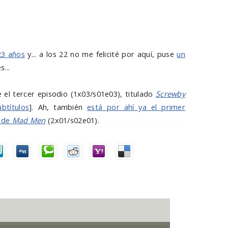
23 años
y... a los 22 no me felicité por aquí, puse
un
s...
 el tercer episodio (1x03/s01e03), titulado
Screwby
ubtítulos
]. Ah, también
está por ahí ya el primer
a de
Mad Men
(2x01/s02e01).