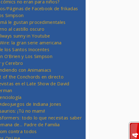
 cómics no eran para niños?
os/Páginas de Facebook de frikadas
os Simpson
má le gustan procedimentales
rno al castillo oscuro
 always sunny in Youtube
Wire: la gran serie americana
de los Santos Inocentes
n O'Brien y Los Simpson
y y Cerebro
ndiendo con Animaniacs
ht of the Conchords en directo
evistas en el Late Show de David
erman
ienciología
videojuegos de Indiana Jones
saurios: ¡Tú no mami!
sformers: todo lo que necesitas saber
emana de... Padre de Familia
om contra todos
os OnLine