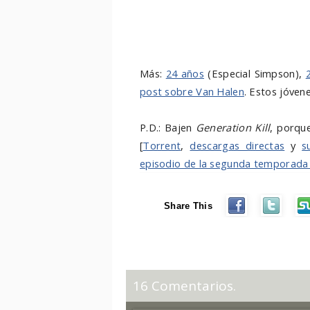
Más:
24 años
(Especial Simpson),
post sobre Van Halen
. Estos jóvene
P.D.: Bajen
Generation Kill
, porque
[
Torrent
,
descargas directas
y
s
episodio de la segunda temporad
Share This
16 Comentarios.