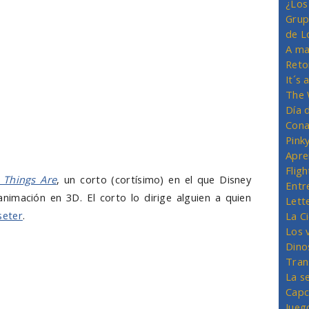
¿Los
Grup
de L
A ma
Reto
It´s
The 
Día 
Cona
Pink
Apre
Flig
 Things Are
, un corto (cortísimo) en el que Disney
Entr
nimación en 3D. El corto lo dirige alguien a quien
Lett
seter
.
La C
Los 
Dino
Tran
La s
Capc
Jueg