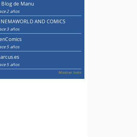
l Blog de Manu
ace 2 años
INEMAWORLD AND COMICS
ace 3 años
enComics
ace 5 años
arcus.es
ace 5 años
Mostrar todo