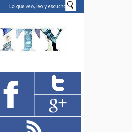
Lo que veo, leo y escucho