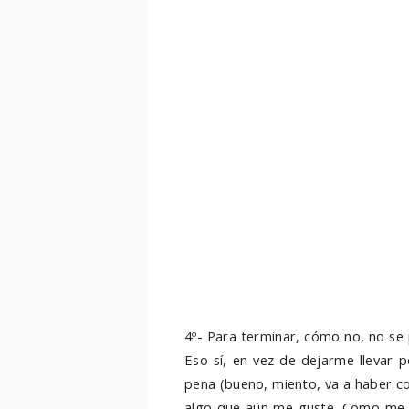
4º- Para terminar, cómo no, no se
Eso sí, en vez de dejarme llevar 
pena (bueno, miento, va a haber c
algo que aún me guste. Como me g