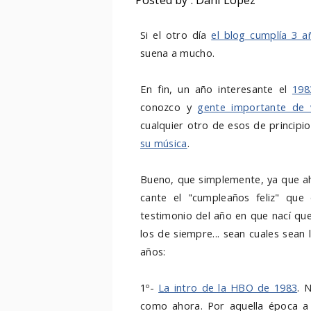
Posted by : Dani López
Si el otro día
el blog cumplía 3 a
suena a mucho.
En fin, un año interesante el
198
conozco y
gente importante de 
cualquier otro de esos de principi
su música
.
Bueno, que simplemente, ya que ah
cante el "cumpleaños feliz" que
testimonio del año en que nací que
los de siempre... sean cuales sea
años:
1º-
La intro de la HBO de 1983
. 
como ahora. Por aquella época a l