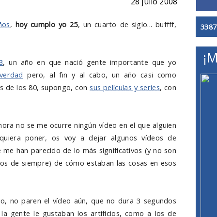
28 julio 2008
ños
,
hoy cumplo yo 25
, un cuarto de siglo... buffff,
3387
¡M
3
, un año en que nació gente importante que yo
verdad
pero, al fin y al cabo, un año casi como
os de los 80, supongo, con
sus películas y series
, con
ora no se me ocurre ningún vídeo en el que alguien
 quiera poner, os voy a dejar algunos vídeos de
 me han parecido de lo más significativos (y no son
n los de siempre) de cómo estaban las cosas en esos
No, no paren el vídeo aún, que no dura 3 segundos
a gente le gustaban los artificios, como a los de