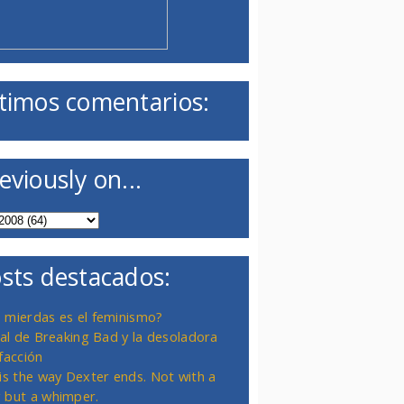
timos comentarios:
eviously on...
sts destacados:
 mierdas es el feminismo?
inal de Breaking Bad y la desoladora
facción
 is the way Dexter ends. Not with a
 but a whimper.