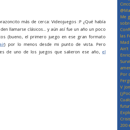
Cinc
@Mas
Me g
orazoncito más de cerca: Videojuegos :P ¿Qué había
sobr
en llamarse clásicos... y aún así fue un año un poco
Conf
las 
tos (bueno, el primero juego en ese gran formato
Mad 
ir
) por lo menos desde mi punto de vista. Pero
Ain’
es de uno de los juegos que salieron ese año,
el
Enriq
Survi
amer
Por 
Ferg
V Jo
(jPo
Cual
futu
Expl
Crisi
200 