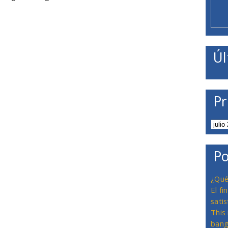
Úl
Pr
Po
¿Qué
El f
satis
This
bang