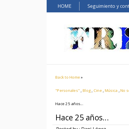
HOME
Seguimiento y con
Back to Home
»
"Personales"
,
Blog
,
Cine
,
Música
,
No s
Hace 25 años...
Hace 25 años...