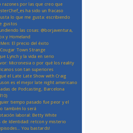
o razones por las que creo que
terChef_es ha sido un fracaso
usta lo que me gusta: escribiendo
e gustos
undiendo las cosas: @borjaventura,
Fox y Homeland
Men: El precio del éxito
t Cougar Town Strange
ue Lynch y la vida en serio
vor: Micronesia o por qué los reality
icanos son tan superiores
qué el Late Late Show with Craig
uson es el mejor late night americano
nadas de Podcasting, Barcelona
d10)
quier tiempo pasado fue peor y el
ro también lo será
otación laboral: Betty White
s de Identidad: retcon y misterio
episodes... You bastards!