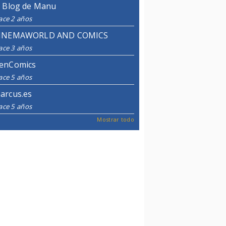
l Blog de Manu
ace 2 años
INEMAWORLD AND COMICS
ace 3 años
enComics
ace 5 años
arcus.es
ace 5 años
Mostrar todo