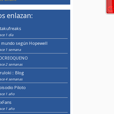
s enlazan:
takufreaks
ce 1 día
l mundo según Hopewell
ace 1 semana
OCREOQUENO
ace 2 semanas
ruloki :: Blog
ace 4 semanas
pisodio Piloto
ace 1 año
ixFans
ace 1 año