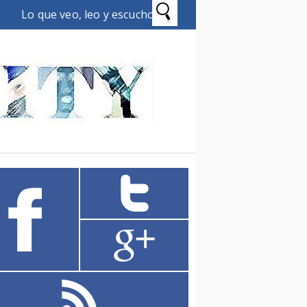
Lo que veo, leo y escucho