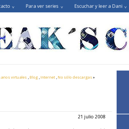
tacto
Para ver series
Escuchar y leer a Dani
arios virtuales
,
Blog
,
Internet
,
No sólo descargas
»
21 julio 2008