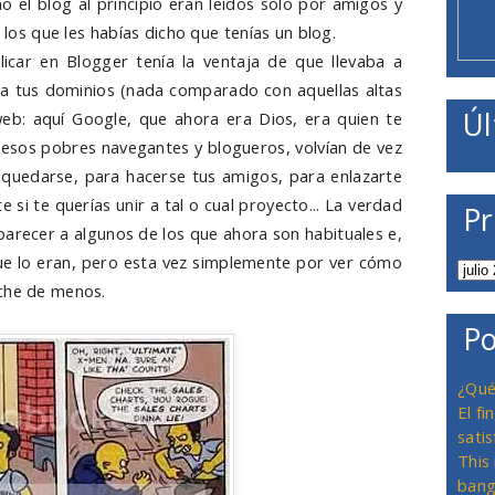
 el blog al principio eran leídos sólo por amigos y
a los que les habías dicho que tenías un blog.
licar en Blogger tenía la ventaja de que llevaba a
a tus dominios (nada comparado con aquellas altas
Úl
eb: aquí Google, que ahora era Dios, era quien te
 esos pobres navegantes y blogueros, volvían de vez
a quedarse, para hacerse tus amigos, para enlazarte
i te querías unir a tal o cual proyecto... La verdad
Pr
parecer a algunos de los que ahora son habituales e,
que lo eran, pero esta vez simplemente por ver cómo
eche de menos.
Po
¿Qué
El f
satis
This
bang