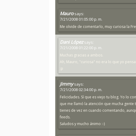
Mauro
says:
7/21/2008 01:05:00 p. m.
Me olvide de comentarlo, muy curiosa la Frea
Dani López
says:
7/21/2008 01:22:00 p. m.
Muchas gracias a ambos.
Ah, Mauro, "curiosa" no era lo que yo pens
:p
Jimmy
says:
7/21/2008 02:34:00 p. m.
Felicidades. Sí que es viejo tu blog. Yo lo c
que me llamó la atención que mucha gente te
tienes de vez en cuando comentando, aunque
feeds.
Saludos y mucho ánimo :-)