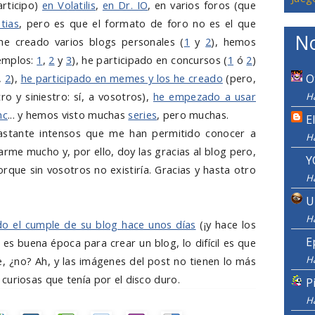
articipo)
en Volatilis
,
en Dr. IO
, en varios foros (que
tias
, pero es que el formato de foro no es el que
No
he creado varios blogs personales (
1
y
2
), hemos
jemplos:
1
,
2
y
3
), he participado en concursos (
1
ó
2
)
o,
2
),
he participado en memes y los he creado
(pero,
O
ro y siniestro: sí, a vosotros),
he empezado a usar
Ha
nc
... y hemos visto muchas
series
, pero muchas.
E
astante intensos que me han permitido conocer a
H
rme mucho y, por ello, doy las gracias al blog pero,
Y
porque sin vosotros no existiría. Gracias y hasta otro
H
U
H
do el cumple de su blog hace unos días
(¡y hace los
E
es buena época para crear un blog, lo difícil es que
H
, ¿no? Ah, y las imágenes del post no tienen lo más
curiosas que tenía por el disco duro.
P
H