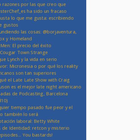
o razones por las que creo que
terChef_es ha sido un fracaso
usta lo que me gusta: escribiendo
e gustos
undiendo las cosas: @borjaventura,
Fox y Homeland
Men: El precio del éxito
t Cougar Town Strange
ue Lynch y la vida en serio
vor: Micronesia o por qué los reality
icanos son tan superiores
qué el Late Late Show with Craig
uson es el mejor late night americano
nadas de Podcasting, Barcelona
d10)
quier tiempo pasado fue peor y el
ro también lo será
otación laboral: Betty White
s de Identidad: retcon y misterio
episodes... You bastards!