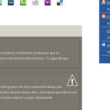
E
H
C
H
G
H
m
H
n cuenta lo complicado y trabajoso que es
 mi más sinceras felicitaciones. Tu sigue ahí que
los blogs pero me doy cuenta del trabajo que
ntradas durante tantos años. Que sepas que éste es uno
mero) que empecé a seguir diariamente.