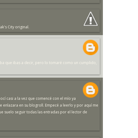
k's City original.
aba que ibas a decir, pero lo tomaré como un cumplido,
onocí casi a la vez que comencé con el mío ya
 enlazara en su blogroll. Empecé a leerlo y por aquí me
 suelo seguir todas las entradas por el lector de