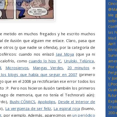
Cinc
@Mas
Me g
sobr
Conf
las 
e metido en muchos fregados y he escrito muchos
Mad 
l de ilusión que alguien me enlace. Claro, pasa que
Ain’
 otros (y que nadie se ofenda), por la categoría de
Enriq
osféricos: cuando nos enlazó
Javi Moya
(que ya ni
Survi
scalofrío, como
cuando lo hizo JC
,
Uruloki, Telúrica
,
amer
Por 
d
,
Microsiervos
,
Mangas Verdes
,
20 minutos
o
Ferg
e los blogs que había que seguir en 2007
(primero
V Jo
ngo que en el 2008 ya rectificarían ese error todos los
(jPo
o :P. Pero nos hicieron ilusión también los primeros
Cual
hago de memoria, que no tenía el Technorati aún):
futu
Expl
rdo),
Bushi CÓMICS
,
Apokolips
,
Desde el Interior de
Crisi
o),
La vergüenza de ser feliz
,
La espiral roja
(bueno,
200 
g
, por ejemplo. Además, aparecimos en
un periódico