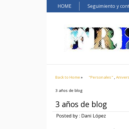
HOME
Seguimiento y con
Back to Home
»
"Personales"
,
Anivers
3 años de blog
3 años de blog
Posted by : Dani López