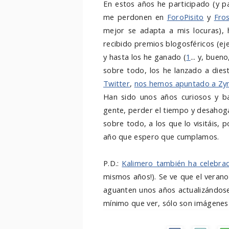
En estos años he participado (y p
me perdonen en
ForoPisito
y
Fros
mejor se adapta a mis locuras), 
recibido premios blogosféricos (e
y hasta los he ganado (
1
... y, buen
sobre todo, los he lanzado a diest
Twitter
,
nos hemos apuntado a Zy
Han sido unos años curiosos y b
gente, perder el tiempo y desahoga
sobre todo, a los que lo visitáis, 
año que espero que cumplamos.
P.D.:
Kalimero también ha celebra
mismos años!). Se ve que el verano 
aguanten unos años actualizándose
mínimo que ver, sólo son imágenes 