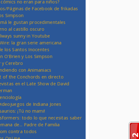
 cómics no eran para niños?
os/Páginas de Facebook de frikadas
os Simpson
má le gustan procedimentales
rno al castillo oscuro
 always sunny in Youtube
Wire: la gran serie americana
de los Santos Inocentes
n O'Brien y Los Simpson
y y Cerebro
ndiendo con Animaniacs
ht of the Conchords en directo
evistas en el Late Show de David
erman
ienciología
videojuegos de Indiana Jones
saurios: ¡Tú no mami!
sformers: todo lo que necesitas saber
emana de... Padre de Familia
om contra todos
os OnLine