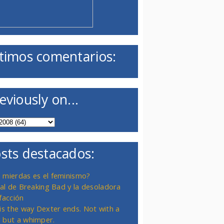
timos comentarios:
eviously on...
sts destacados:
 mierdas es el feminismo?
inal de Breaking Bad y la desoladora
facción
 is the way Dexter ends. Not with a
 but a whimper.