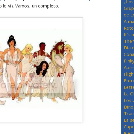
¿Los
 lo vi). Vamos, un completo.
Grup
de L
A ma
Reto
It´s
The 
Día 
Cona
Pink
Apre
Flig
Entr
Lett
La C
Los 
Dino
Tran
La s
Capc
Jueg