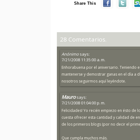
Share This
28 Comentarios.
Anónimo
says:
7/21/2008 11:35:00 a. m.
Enhorabuena por el aniversario. Teniendo e
mantenerse y demostrar ganas en el día a día
nosotros seguirmos aquí leyéndote.
Mauro
says:
7/21/2008 01:04:00 p. m.
Felicidades! Yo recién empiezo en ésto de 
cuesta ofrecer esta cantidad y calidad de e
de los primeros blogs (por no decir el pri
Que cumpla muchos más.