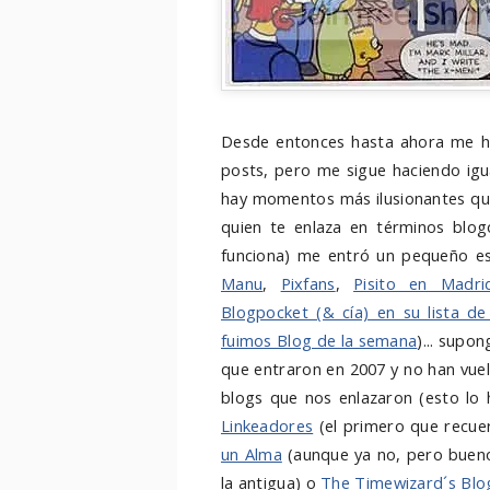
Desde entonces hasta ahora me h
posts, pero me sigue haciendo igua
hay momentos más ilusionantes que
quien te enlaza en términos blog
funciona) me entró un pequeño e
Manu
,
Pixfans
,
Pisito en Madri
Blogpocket (& cía) en su lista d
fuimos Blog de la semana
)... supo
que entraron en 2007 y no han vuelt
blogs que nos enlazaron (esto lo 
Linkeadores
(el primero que recue
un Alma
(aunque ya no, pero buen
la antigua) o
The Timewizard´s Blo