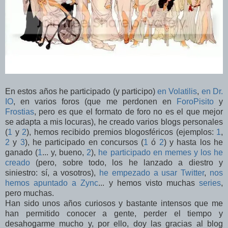
En estos años he participado (y participo)
en Volatilis
,
en Dr.
IO
, en varios foros (que me perdonen en
ForoPisito
y
Frostias
, pero es que el formato de foro no es el que mejor
se adapta a mis locuras), he creado varios blogs personales
(
1
y
2
), hemos recibido premios blogosféricos (ejemplos:
1
,
2
y
3
), he participado en concursos (
1
ó
2
) y hasta los he
ganado (
1
... y, bueno,
2
),
he participado en memes y los he
creado
(pero, sobre todo, los he lanzado a diestro y
siniestro: sí, a vosotros),
he empezado a usar Twitter
,
nos
hemos apuntado a Zync
... y hemos visto muchas
series
,
pero muchas.
Han sido unos años curiosos y bastante intensos que me
han permitido conocer a gente, perder el tiempo y
desahogarme mucho y, por ello, doy las gracias al blog