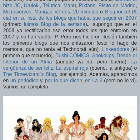
hizo JC
,
Uruloki, Telúrica
,
Manu
,
Pixfans
,
Pisito en Madrid
,
Microsiervos
,
Mangas Verdes
,
20 minutos
o
Blogpocket (&
cía) en su lista de los blogs que había que seguir en 2007
(primero
fuimos Blog de la semana
)... supongo que en el
2008 ya rectificarían ese error todos los que entraron en
2007 y no han vuelto :P. Pero nos hicieron ilusión también
los primeros blogs que nos enlazaron (esto lo hago de
memoria, que no tenía el Technorati aún):
Linkeadores
(el
primero que recuerdo),
Bushi CÓMICS
,
Apokolips
,
Desde el
Interior de un Alma
(aunque ya no, pero bueno),
La
vergüenza de ser feliz
,
La espiral roja
(bueno, la antigua) o
The Timewizard´s Blog
, por ejemplo. Además, aparecimos
en
un periódico
y,
por lo que dicen, en La 2
(pero no lo vi).
Vamos, un completo.