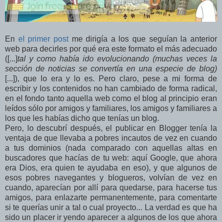
En
el primer post
me dirigía a los que seguían la anterior
web para decirles por qué era este formato el más adecuado
([...]
tal y como había ido evolucionando (muchas veces la
sección de noticias se convertía en una especie de blog)
[...]), que lo era y lo es. Pero claro, pese a mi forma de
escribir y los contenidos no han cambiado de forma radical,
en el fondo tanto aquella web como el blog al principio eran
leídos sólo por amigos y familiares, los amigos y familiares a
los que les habías dicho que tenías un blog.
Pero, lo descubrí después, el publicar en Blogger tenía la
ventaja de que llevaba a pobres incautos de vez en cuando
a tus dominios (nada comparado con aquellas altas en
buscadores que hacías de tu web: aquí Google, que ahora
era Dios, era quien te ayudaba en eso), y que algunos de
esos pobres navegantes y blogueros, volvían de vez en
cuando, aparecían por allí para quedarse, para hacerse tus
amigos, para enlazarte permanentemente, para comentarte
si te querías unir a tal o cual proyecto... La verdad es que ha
sido un placer ir yendo aparecer a algunos de los que ahora