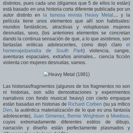
distintos, pues cada uno (digamos que 5 de ellos lo están)
está basado en una historia corta diferente publicada por un
autor distinto en
la famosa revista Heavy Metal
.... y la
película tiene unos elementos que allí son habituales:
mundos fantásticos, atractivas y voluptuosas mujeres
desnudas, sexo, (los anteriores elementos se concretan
dando la continua sensación de que, a lo que asistimos, son
fantasías eróticas adolescentes, como dejó claro
el
homenaje/parodia de
South Park
) violencia, sangre,
aventuras espaciales, extraños animales... ciencia ficción
violenta con mujeres desnudas, vamos.
Las historias/fragmentos (algunos de los fragmentos no son
ni historias, son sólo demostraciones y experimentos
narrativos con fondo musical heavy) con cierto empaque
están basadas en historias de
Richard Corben
(su ya mítico
Den
, la auténtica materialización de lo que es una fantasía
adolescente),
Juan Gimenez
,
Bernie Wrightson
o
Moebius
,
cuyos extremadamente diferentes estilos de dibujo,
narración y diseño están perfectamente plasmados y