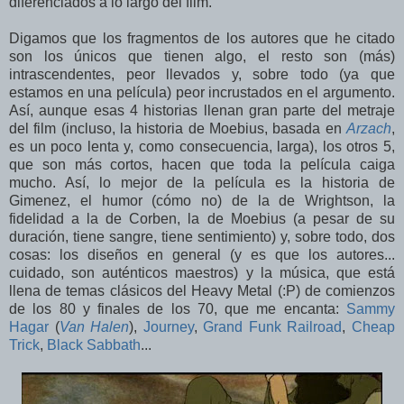
diferenciados a lo largo del film.
Digamos que los fragmentos de los autores que he citado
son los únicos que tienen algo, el resto son (más)
intrascendentes, peor llevados y, sobre todo (ya que
estamos en una película) peor incrustados en el argumento.
Así, aunque esas 4 historias llenan gran parte del metraje
del film (incluso, la historia de Moebius, basada en
Arzach
,
es un poco lenta y, como consecuencia, larga), los otros 5,
que son más cortos, hacen que toda la película caiga
mucho. Así, lo mejor de la película es la historia de
Gimenez, el humor (cómo no) de la de Wrightson, la
fidelidad a la de Corben, la de Moebius (a pesar de su
duración, tiene sangre, tiene sentimiento) y, sobre todo, dos
cosas: los diseños en general (y es que los autores...
cuidado, son auténticos maestros) y la música, que está
llena de temas clásicos del Heavy Metal (:P) de comienzos
de los 80 y finales de los 70, que me encanta:
Sammy
Hagar
(
Van Halen
),
Journey
,
Grand Funk Railroad
,
Cheap
Trick
,
Black Sabbath
...