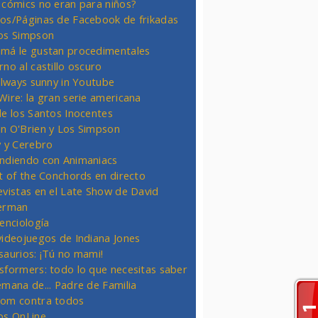
 cómics no eran para niños?
os/Páginas de Facebook de frikadas
os Simpson
má le gustan procedimentales
rno al castillo oscuro
 always sunny in Youtube
Wire: la gran serie americana
de los Santos Inocentes
n O'Brien y Los Simpson
y y Cerebro
ndiendo con Animaniacs
ht of the Conchords en directo
evistas en el Late Show de David
erman
ienciología
videojuegos de Indiana Jones
saurios: ¡Tú no mami!
sformers: todo lo que necesitas saber
emana de... Padre de Familia
om contra todos
os OnLine