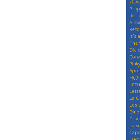
¿Los
Grup
de L
A ma
Reto
It´s
The 
Día 
Cona
Pink
Apre
Flig
Entr
Lett
La C
Los 
Dino
Tran
La s
Capc
Jueg