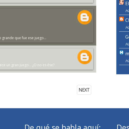
E
H
C
H
G
o grande que fue ese juego...
H
m
H
ce un gran juego... ¿O no es ése?
NEXT
De qué se habla aquí:
Des