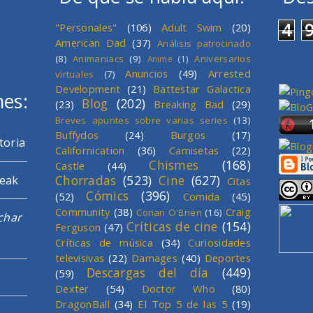
4
"Personales"
(106)
Adult Swim
(20)
American Dad
(37)
Análisis patrocinado
(8)
Animaniacs
(9)
Aniversarios
Anime
(1)
Anuncios
(49)
Arrested
virtuales
(7)
Development
(21)
Battestar Galactica
mes:
Blog
(202)
(23)
Breaking Bad
(29)
Breves apuntes sobre varias series
(13)
Buffydos
(24)
Burgos
(17)
toria
Californication
(36)
Camisetas
(22)
Chismes
(168)
Castle
(44)
Chorradas
(523)
Cine
(627)
reak
Citas
Cómics
(396)
(52)
Comida
(45)
Community
(38)
Craig
Conan O'Brien
(16)
char
Críticas de cine
(154)
Ferguson
(47)
Críticas de música
(34)
Curiosidades
televisivas
(22)
Damages
(40)
Deportes
Descargas del día
(449)
(59)
Dexter
(54)
Doctor Who
(80)
DragonBall
(34)
El Top 5 de las 5
(19)