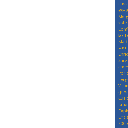
Cinc
@Mas
Me g
sobr
Conf
las 
Mad 
Ain’
Enriq
Survi
amer
Por 
Ferg
V Jo
(jPo
Cual
futu
Expl
Crisi
200 