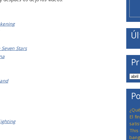
akening
Úl
 Seven Stars
na
Pr
land
Po
¿Qué
El f
Fighting
satis
This
bang