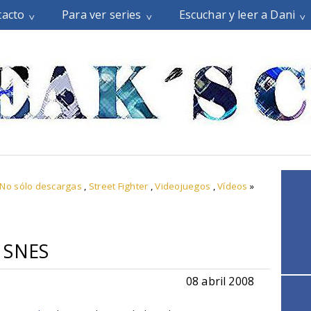
tacto
Para ver series
Escuchar y leer a Dani
No sólo descargas
,
Street Fighter
,
Videojuegos
,
Vídeos
»
e SNES
08 abril 2008