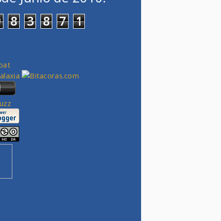
9
8
3
8
7
1