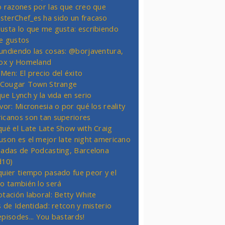
o razones por las que creo que
terChef_es ha sido un fracaso
usta lo que me gusta: escribiendo
e gustos
undiendo las cosas: @borjaventura,
Fox y Homeland
Men: El precio del éxito
t Cougar Town Strange
ue Lynch y la vida en serio
vor: Micronesia o por qué los reality
icanos son tan superiores
qué el Late Late Show with Craig
uson es el mejor late night americano
nadas de Podcasting, Barcelona
d10)
quier tiempo pasado fue peor y el
ro también lo será
otación laboral: Betty White
s de Identidad: retcon y misterio
episodes... You bastards!