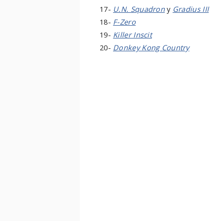
17-
U.N. Squadron
y
Gradius III
18-
F-Zero
19-
Killer Inscit
20-
Donkey Kong Country