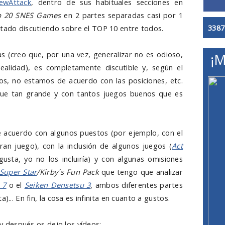
ewAttack
, dentro de sus habituales secciones en
p 20 SNES Games
en 2 partes separadas casi por 1
3387
ado discutiendo sobre el TOP 10 entre todos.
s (creo que, por una vez, generalizar no es odioso,
¡M
ealidad), es completamente discutible y, según el
gos, no estamos de acuerdo con las posiciones, etc.
ue tan grande y con tantos juegos buenos que es
 acuerdo con algunos puestos (por ejemplo, con el
an juego), con la inclusión de algunos juegos (
Act
usta, yo no los incluiría) y con algunas omisiones
 Super Star
/Kirby´s Fun Pack
que tengo que analizar
 7
o el
Seiken Densetsu 3
, ambos diferentes partes
)... En fin, la cosa es infinita en cuanto a gustos.
a y después os dejo los vídeos: