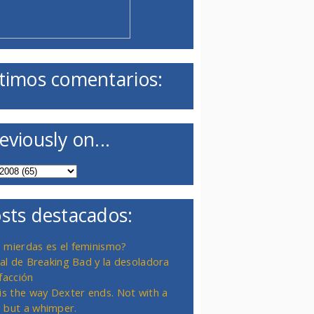
timos comentarios:
eviously on...
sts destacados:
 mierdas es el feminismo?
inal de Breaking Bad y la desoladora
facción
 is the way Dexter ends. Not with a
 but a whimper.