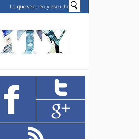
Lo que veo, leo y escucho