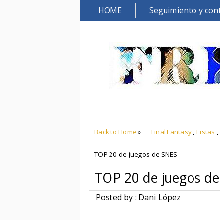
HOME
Seguimiento y con
Back to Home
»
Final Fantasy
,
Listas
,
TOP 20 de juegos de SNES
TOP 20 de juegos d
Posted by : Dani López