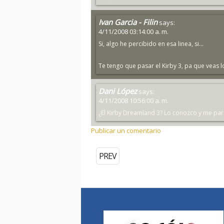
Ivan Garcia - Filin
says:
4/11/2008 03:14:00 a. m.
Si, algo he percibido en esa linea, si...
Te tengo que pasar el Kirby 3, pa que veas l
Dani López
says:
4/11/2008 10:56:00 a. m.
¿El Kirby Dreamland 3? Lo conozco y me pare
Publicar un comentario
PREV