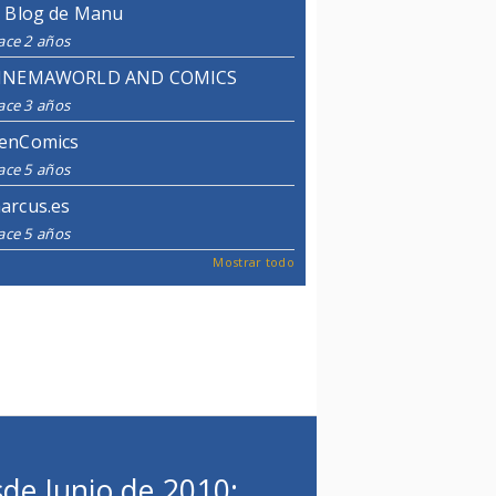
l Blog de Manu
ace 2 años
INEMAWORLD AND COMICS
ace 3 años
enComics
ace 5 años
arcus.es
ace 5 años
Mostrar todo
de Junio de 2010: