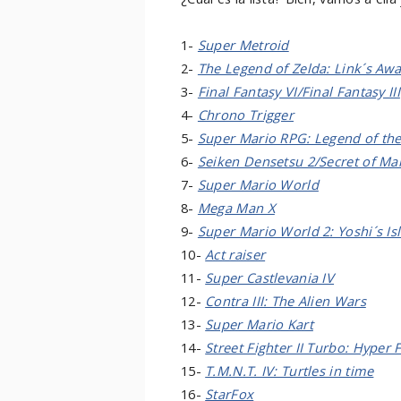
1-
Super Metroid
2-
The Legend of Zelda: Link´s Aw
3-
Final Fantasy VI/Final Fantasy III
4-
Chrono Trigger
5-
Super Mario RPG: Legend of the
6-
Seiken Densetsu 2/Secret of Ma
7-
Super Mario World
8-
Mega Man X
9-
Super Mario World 2: Yoshi´s Is
10-
Act raiser
11-
Super Castlevania IV
12-
Contra III: The Alien Wars
13-
Super Mario Kart
14-
Street Fighter II Turbo: Hyper 
15-
T.M.N.T. IV: Turtles in time
16-
StarFox