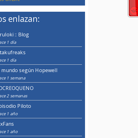
s enlazan:
ruloki :: Blog
ce 1 día
takufreaks
ce 1 día
l mundo según Hopewell
ace 1 semana
OCREOQUENO
ace 2 semanas
pisodio Piloto
ace 1 año
ixFans
ace 1 año