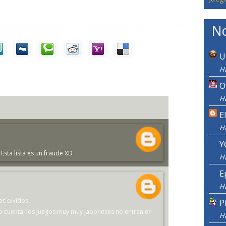
No
U
Ha
O
Ha
E
H
Y
. Esta lista es un fraude XD
H
E
H
s olvidos...
P
do cuenta: los juegos muy muy japoneses no entran en
H