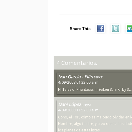
Share This
4 Comentarios.
Ivan Garcia - Filin
says:
4/09/2008 01:33:00 a. m.
Ni Tales of Phantasia, ni Seiken 3, ni Kirby 3..
Dani López
says:
4/09/2008 11:52:00 a. m.
Coño, el ToP, cómo se me pudo olvidar en lo
Hombre, algo te diré, y creo que te has da
los planes de estas listas.