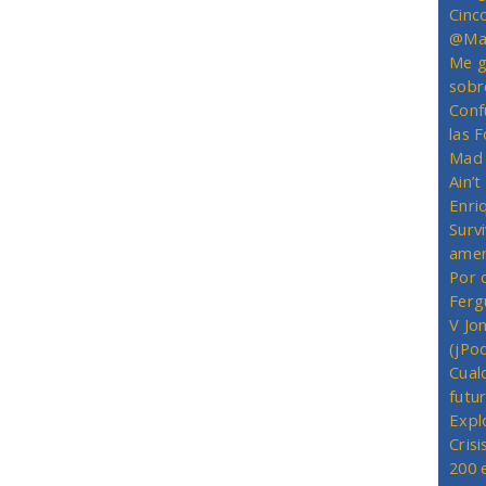
Cinc
@Mas
Me g
sobr
Conf
las 
Mad 
Ain’
Enriq
Survi
amer
Por 
Ferg
V Jo
(jPo
Cual
futu
Expl
Crisi
200 