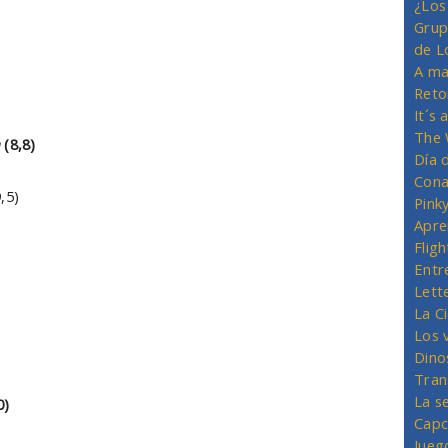
¿Los
Grup
de L
A ma
Reto
It´s
The 
(8,8)
Día 
Cona
,5)
Pink
Apre
Flig
Entr
Lett
La C
Los 
Dino
Tran
La s
0)
Capc
Jueg