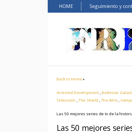
HOME
Seguimiento y con
Back to Home
»
Arrested Development
,
Battestar Galact
Televisión
,
The Shield
,
The Wire
,
Vampi
Las 50 mejores series de tv de la historia
Las 50 mejores series 