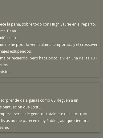
ece la pena, sobre todo con Hugh Laurie en el reparto.
mr. Bean...
nión claro.
que no he podido ver la última temporada y el crossover
onajes estupendos.
 mejor recuerdo, pero hace poco la vi en una de las TDT
rdos.
isto...
me sorprende qe algunas como CSI lleguen a un
s puntuación que Lost...
parar series de géneros totalmete distintos (por
s listas no me parecen muy fiables, aunque siempre
erie.