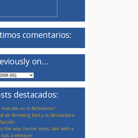
timos comentarios:
eviously on...
sts destacados:
 mierdas es el feminismo?
inal de Breaking Bad y la desoladora
facción
 is the way Dexter ends. Not with a
 but a whimper.