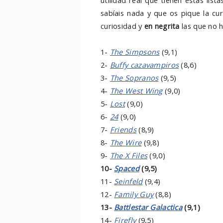
utilidad real que tienen estas list
sabíais nada y que os pique la cu
curiosidad y
en negrita
las que no h
1-
The Simpsons
(9,1)
2-
Buffy cazavampiros
(8,6)
3-
The Sopranos
(9,5)
4-
The West Wing
(9,0)
5-
Lost
(9,0)
6-
24
(9,0)
7-
Friends
(8,9)
8-
The Wire
(9,8)
9-
The X Files
(9,0)
10-
Spaced
(9,5)
11-
Seinfeld
(9,4)
12-
Family Guy
(8,8)
13-
Battlestar Galactica
(9,1)
14-
Firefly
(9,5)