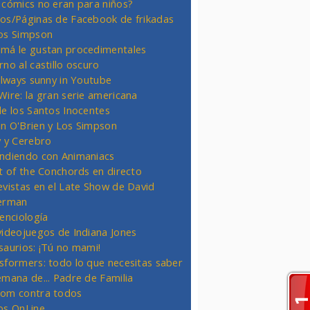
 cómics no eran para niños?
os/Páginas de Facebook de frikadas
os Simpson
má le gustan procedimentales
rno al castillo oscuro
 always sunny in Youtube
Wire: la gran serie americana
de los Santos Inocentes
n O'Brien y Los Simpson
y y Cerebro
ndiendo con Animaniacs
ht of the Conchords en directo
evistas en el Late Show de David
erman
ienciología
videojuegos de Indiana Jones
saurios: ¡Tú no mami!
sformers: todo lo que necesitas saber
emana de... Padre de Familia
om contra todos
os OnLine