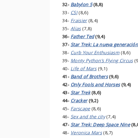
32-
Babylon 5
(8,8)
33-
CSI
(8,6)
34-
Fraisier
(8,4)
35-
Alias
(7,8)
36-
Father Ted
(9,4)
37-
Star Trek: La nueva generación
38-
Curb Your Enthusiasm
(8,6)
39-
Monty Python’s Flying Circus
(9
40-
Life of Mars
(9,1)
41-
Band of Brothers
(9,6)
42-
Only Fools and Horses
(9,4)
43-
Star Trek
(8,6)
44-
Cracker
(9,2)
45-
Farscape
(8,6)
46-
Sex and the city
(7,4)
47-
Star Trek: Deep Space Nine
(8,
48-
Veronica Mars
(8,7)