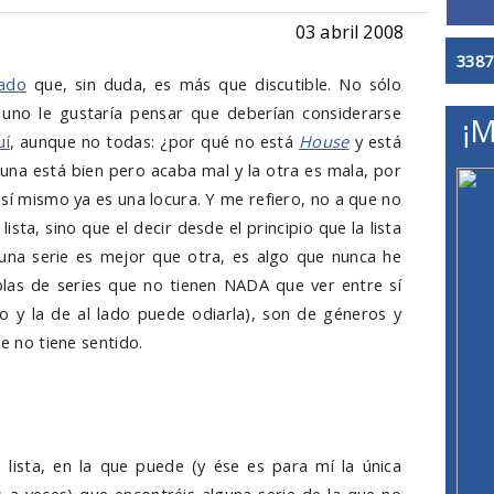
03 abril 2008
3387
tado
que, sin duda, es más que discutible. No sólo
 uno le gustaría pensar que deberían considerarse
¡M
uí
, aunque no todas: ¿por qué no está
House
y está
una está bien pero acaba mal y la otra es mala, por
sí mismo ya es una locura. Y me refiero, no a que no
ista, sino que el decir desde el principio que la lista
una serie es mejor que otra, es algo que nunca he
as de series que no tienen NADA que ver entre sí
 y la de al lado puede odiarla), son de géneros y
ue no tiene sentido.
a lista, en la que puede (y ése es para mí la única