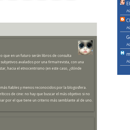
E
H
C
H
G
H
m
o que en un futuro serán libros de consulta
H
subjetivos avalados por una firma/revista, con una
istar, hacia el etnocentrismo (en este caso, ¿dónde
más fiables y menos reconocidos por la blogosfera.
ríticos de cine: no hay que buscar el más objetivo si no
r por el que tiene un criterio más semblante al de uno.