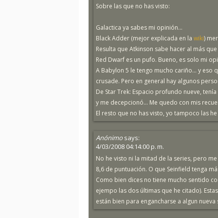
Sobre las que no has visto:
Galactica ya sabes mi opinión...
Black Adder (mejor explicada en la
wiki
) mer
Resulta que Atkinson sabe hacer al más que 
Red Dwarf es un pufo. Bueno, es solo mi opi
A Babylon 5 le tengo mucho cariño... y eso 
crusade. Pero en general hay algunos pers
De Star Trek: Espacio profundo nueve, tenía
y me decepcionó... Me quedo con mis recue
El resto que no has visto, yo tampoco las he v
Anónimo
says:
4/03/2008 04:14:00 p. m.
No he visto ni la mitad de la series, pero 
8,6 de puntuación. O que Seinfield tenga má
Como bien dices no tiene mucho sentido com
ejempo las dos últimas que he citado). Esta
están bien para engancharse a algun nueva s