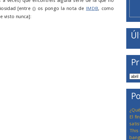
as a veces) que encontréis alguna serie de la que no
riosidad [entre () os pongo la nota de
IMDB
, como
e visto nunca]:
Úl
Pr
Po
¿Qué
El f
satis
This
bang