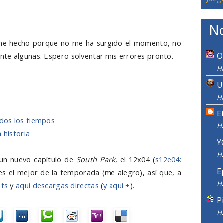
No
o he hecho porque no me ha surgido el momento, no
O
nte algunas. Espero solventar mis errores pronto.
Ha
U
Ha
E
dos los tiempos
H
 historia
Y
H
un nuevo capítulo de
South Park
, el 12x04 (
s12e04:
E
es el mejor de la temporada (me alegro), así que, a
H
nts
y
aquí descargas directas
(
y aquí +
).
P
H