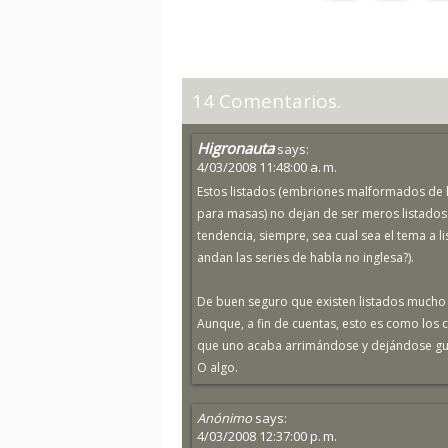
14 Comentarios.
Higronauta
says:
4/03/2008 11:48:00 a. m.
Estos listados (embriones malformados de l
para masas) no dejan de ser meros listados 
tendencia, siempre, sea cual sea el tema a l
andan las series de habla no inglesa?).
De buen seguro que existen listados mucho 
Aunque, a fin de cuentas, esto es como los c
que uno acaba arrimándose y dejándose guia
O algo.
Anónimo
says:
4/03/2008 12:37:00 p. m.