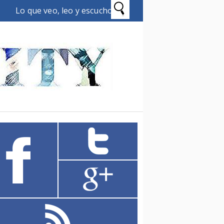
Lo que veo, leo y escucho