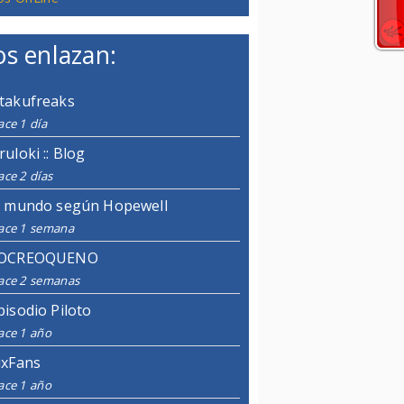
s enlazan:
takufreaks
ce 1 día
ruloki :: Blog
ce 2 días
l mundo según Hopewell
ace 1 semana
OCREOQUENO
ace 2 semanas
pisodio Piloto
ace 1 año
ixFans
ace 1 año