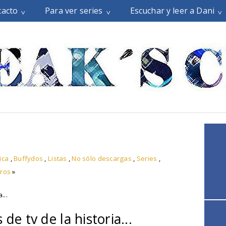
tacto
Para ver series
Escuchar y leer a Dani
ica
,
Buffydos
,
Listas
,
No sólo descargas
,
Series
,
ros
»
...
de tv de la historia...