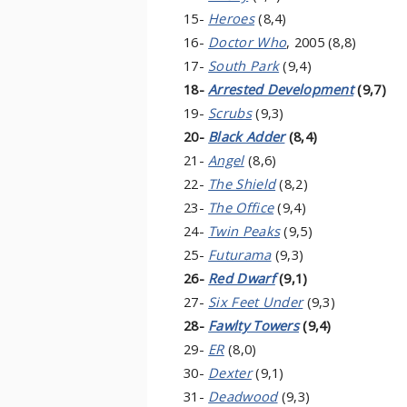
15-
Heroes
(8,4)
16-
Doctor Who
, 2005 (8,8)
17-
South Park
(9,4)
18-
Arrested Development
(9,7)
19-
Scrubs
(9,3)
20-
Black Adder
(8,4)
21-
Angel
(8,6)
22-
The Shield
(8,2)
23-
The Office
(9,4)
24-
Twin Peaks
(9,5)
25-
Futurama
(9,3)
26-
Red Dwarf
(9,1)
27-
Six Feet Under
(9,3)
28-
Fawlty Towers
(9,4)
29-
ER
(8,0)
30-
Dexter
(9,1)
31-
Deadwood
(9,3)