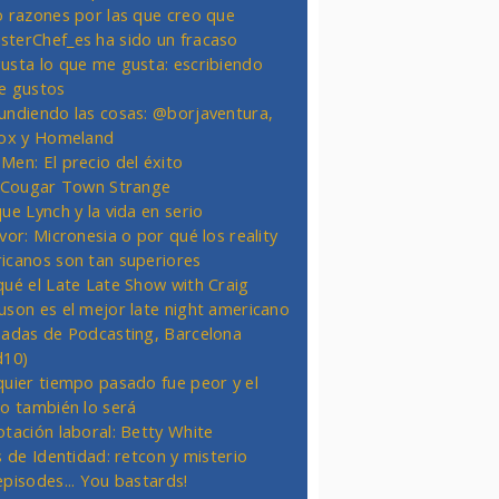
o razones por las que creo que
terChef_es ha sido un fracaso
usta lo que me gusta: escribiendo
e gustos
undiendo las cosas: @borjaventura,
Fox y Homeland
Men: El precio del éxito
t Cougar Town Strange
ue Lynch y la vida en serio
vor: Micronesia o por qué los reality
icanos son tan superiores
qué el Late Late Show with Craig
uson es el mejor late night americano
nadas de Podcasting, Barcelona
d10)
quier tiempo pasado fue peor y el
ro también lo será
otación laboral: Betty White
s de Identidad: retcon y misterio
episodes... You bastards!