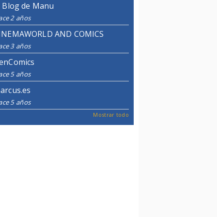
l Blog de Manu
ace 2 años
INEMAWORLD AND COMICS
ace 3 años
enComics
ace 5 años
arcus.es
ace 5 años
Mostrar todo