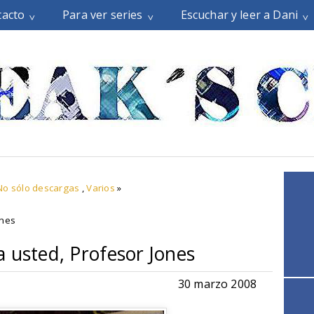
tacto
Para ver series
Escuchar y leer a Dani
No sólo descargas
,
Varios
»
ones
 usted, Profesor Jones
30 marzo 2008