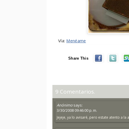
Vía:
Menéame
Share This
9 Comentarios.
Anónimo
says:
3/30/2008 09:46:00 p. m.
Jejeje, ya lo avisaré, pero estate atento a la