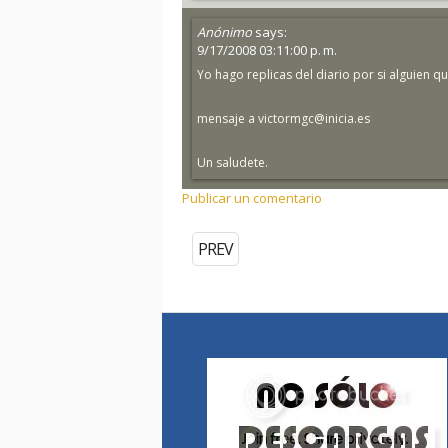
Anónimo
says:
9/17/2008 03:11:00 p. m.
Yo hago replicas del diario por si alguien qui
mensaje a victormgc@inicia.es
Un saludete.
Publicar un comentario
PREV