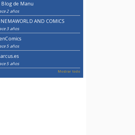
l Blog de Manu
ace 2 años
INEMAWORLD AND COMICS
ace 3 años
enComics
ace 5 años
arcus.es
ace 5 años
Mostrar todo