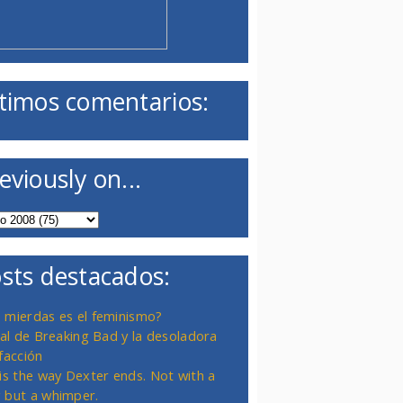
timos comentarios:
eviously on...
sts destacados:
 mierdas es el feminismo?
inal de Breaking Bad y la desoladora
facción
 is the way Dexter ends. Not with a
 but a whimper.