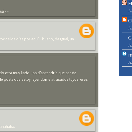
E
H
sí -_-
C
H
G
dos los días por aquí... bueno, da igual, un
H
m
H
do otra muy liado (los días tendría que ser de
a de posts que estoy leyendome atrasados tuyos, eres
hahahaha.