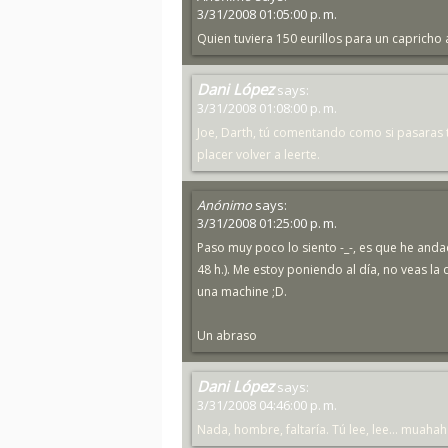
3/31/2008 01:05:00 p. m.
Quien tuviera 150 eurillos para un capricho a
Dani López
says:
3/31/2008 01:08:00 p. m.
Joe, Darth, tú comentando como si pasaras to
placer volver a leerte.
Anónimo
says:
3/31/2008 01:25:00 p. m.
Paso muy poco lo siento -_-, es que he anda
48 h.). Me estoy poniendo al día, no veas l
una machine ;D.
Un abraso
Dani López
says:
3/31/2008 04:46:00 p. m.
Nada, hombre, faltaría. Tú lee, lee... muaha