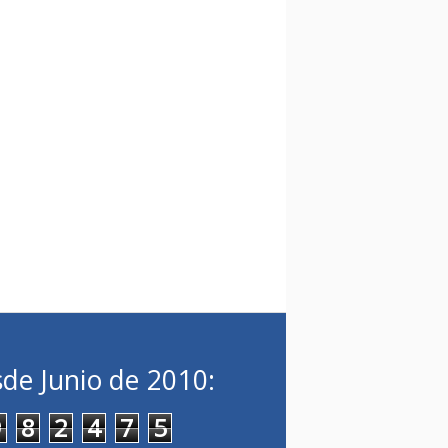
de Junio de 2010:
9
8
2
4
7
5