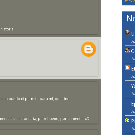
No
historia...
U
H
O
H
E
H
Y
H
e lo puedo ni permitir para mí, que sino
E
H
mente es una tontería, peor bueno, por comentar xD
P
H