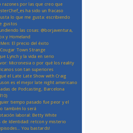
o razones por las que creo que
terChef_es ha sido un fracaso
usta lo que me gusta: escribiendo
e gustos
undiendo las cosas: @borjaventura,
Fox y Homeland
Men: El precio del éxito
t Cougar Town Strange
ue Lynch y la vida en serio
vor: Micronesia o por qué los reality
icanos son tan superiores
qué el Late Late Show with Craig
uson es el mejor late night americano
nadas de Podcasting, Barcelona
d10)
quier tiempo pasado fue peor y el
ro también lo será
otación laboral: Betty White
s de Identidad: retcon y misterio
episodes... You bastards!