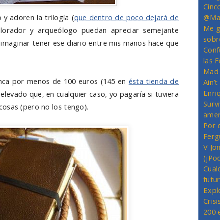
Cinc
y adoren la trilogía (
que dentro de poco dejará de
@Mas
Me g
lorador y arqueólogo puedan apreciar semejante
sobr
imaginar tener ese diario entre mis manos hace que
Conf
las 
Mad 
unca por menos de 100 euros (145 en
ésta tienda de
Ain’
Enriq
 elevado que, en cualquier caso, yo pagaría si tuviera
Survi
osas (pero no los tengo).
amer
Por 
Ferg
V Jo
(jPo
Cual
futu
Expl
Crisi
200 