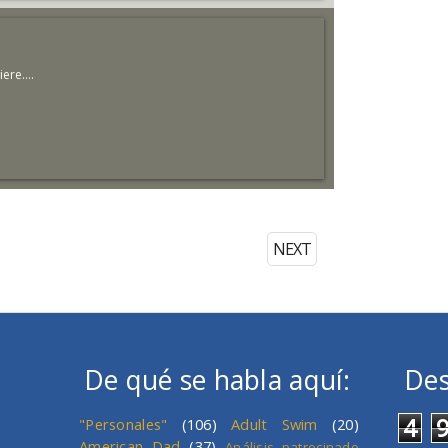
ere....
NEXT
De qué se habla aquí:
Des
4
"Personales"
(106)
Adult Swim
(20)
American Dad
(37)
Análisis patrocinado