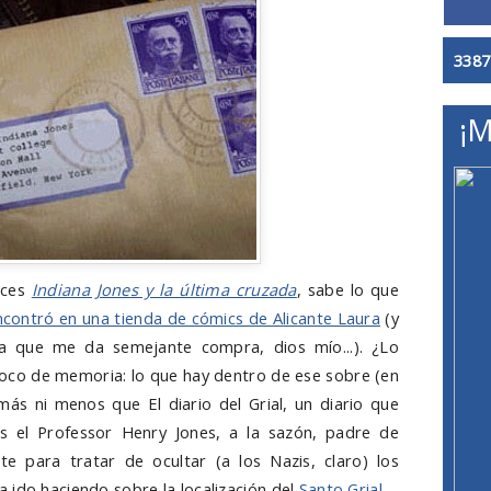
3387
¡M
eces
Indiana Jones y la última cruzada
, sabe lo que
ncontró en una tienda de cómics de Alicante Laura
(y
ia que me da semejante compra, dios mío...). ¿Lo
poco de memoria: lo que hay dentro de ese sobre (en
i más ni menos que El diario del Grial, un diario que
s el Professor Henry Jones, a la sazón, padre de
te para tratar de ocultar (a los Nazis, claro) los
 ido haciendo sobre la localización del
Santo Grial
.