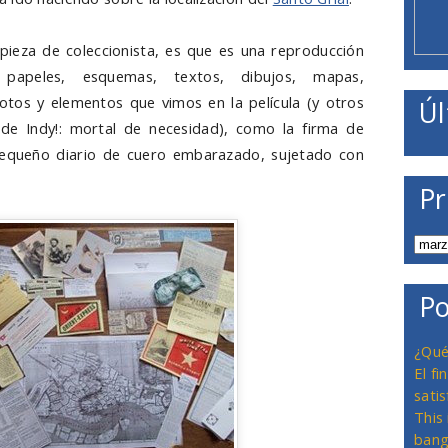
pieza de coleccionista, es que es una reproducción
, papeles, esquemas, textos, dibujos, mapas,
 fotos y elementos que vimos en la película (y otros
Úl
 de Indy!: mortal de necesidad), como la firma de
 pequeño diario de cuero embarazado, sujetado con
Pr
Po
¿Qué
El f
satis
This
bang