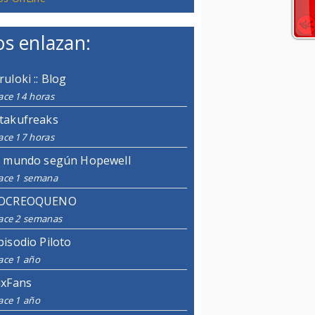
s enlazan:
ruloki :: Blog
ace 14 horas
takufreaks
ace 17 horas
l mundo según Hopewell
ace 1 semana
OCREOQUENO
ace 2 semanas
pisodio Piloto
ace 1 año
ixFans
ace 1 año