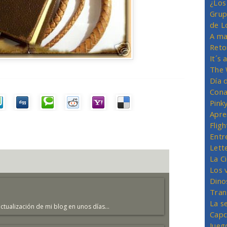
¿Los
Grup
de L
A ma
Reto
It´s
The 
Día 
Cona
Pink
Apre
Flig
Entr
Lett
La C
Los 
Dino
Tran
La s
 actualización de mi blog en unos días...
Capc
Jueg