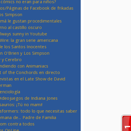
 cómics no eran para niños?
os/Páginas de Facebook de frikadas
os Simpson
má le gustan procedimentales
rno al castillo oscuro
 always sunny in Youtube
Wire: la gran serie americana
de los Santos Inocentes
n O'Brien y Los Simpson
y y Cerebro
ndiendo con Animaniacs
ht of the Conchords en directo
evistas en el Late Show de David
erman
ienciología
videojuegos de Indiana Jones
saurios: ¡Tú no mami!
sformers: todo lo que necesitas saber
emana de... Padre de Familia
om contra todos
os OnLine