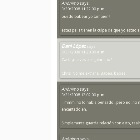
Anónimo
says:
3/30/2008 11:22:00 p. m.
puedo babear yo tambien?
estas pelis tienen la culpa de que yo estudie 
Dani López
says:
3/31/2008 11:20:00 a. m.
Zark: ¿me vas a regalar uno?
Chris: No me extraña. Babea, babea.
Anónimo
says:
3/31/2008 12:02:00 p. m.
...mmm, no lo había pensado...pero no, no m
encantado eh.
Simplemente guarda relación con esto, real
Anónimo
says: