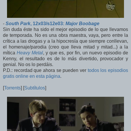
-
South Park
, 12x03/s12e03:
Major Boobage
Sin duda éste ha sido el mejor episodio de lo que llevamos
de temporada. No es una obra maestra, vaya, pero entre la
crítica a las drogas y a la hipocresía que siempre conllevan,
el homenaje/parodia (creo que lleva mitad y mitad...) a la
mítica
Heavy Metal
, y que es, por fin, un nuevo episodio de
Kenny, el resultado es de lo más divertido, provocador y
genial. No os lo perdáis.
P.D.: recordad que ahora se pueden ver
todos los episodios
gratis online en esta página
.
[
Torrents
] [
Subtítulos
]