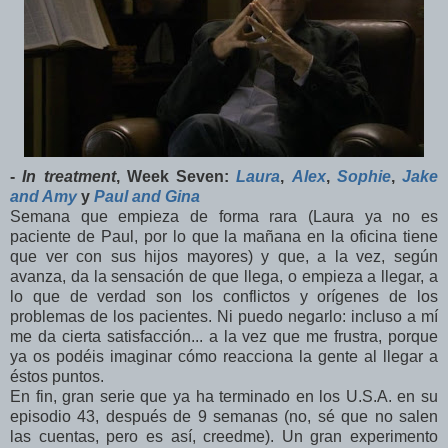
-
In treatment
, Week Seven:
Laura
,
Alex
,
Sophie
,
Jake
and Amy
y
Paul and Gina
Semana que empieza de forma rara (Laura ya no es
paciente de Paul, por lo que la mañana en la oficina tiene
que ver con sus hijos mayores) y que, a la vez, según
avanza, da la sensación de que llega, o empieza a llegar, a
lo que de verdad son los conflictos y orígenes de los
problemas de los pacientes. Ni puedo negarlo: incluso a mí
me da cierta satisfacción... a la vez que me frustra, porque
ya os podéis imaginar cómo reacciona la gente al llegar a
éstos puntos.
En fin, gran serie que ya ha terminado en los U.S.A. en su
episodio 43, después de 9 semanas (no, sé que no salen
las cuentas, pero es así, creedme). Un gran experimento