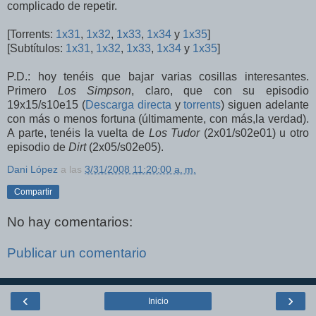
complicado de repetir.
[Torrents:
1x31
,
1x32
,
1x33
,
1x34
y
1x35
]
[Subtítulos:
1x31
,
1x32
,
1x33
,
1x34
y
1x35
]
P.D.: hoy tenéis que bajar varias cosillas interesantes.
Primero
Los Simpson
, claro, que con su episodio
19x15/s10e15 (
Descarga directa
y
torrents
) siguen adelante
con más o menos fortuna (últimamente, con más,la verdad).
A parte, tenéis la vuelta de
Los Tudor
(2x01/s02e01) u otro
episodio de
Dirt
(2x05/s02e05).
Dani López
a las
3/31/2008 11:20:00 a. m.
Compartir
No hay comentarios:
Publicar un comentario
‹
›
Inicio