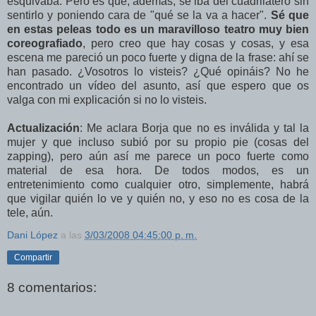
esquivaba. Pero es que, además, se iba del cuadrilátero sin
sentirlo y poniendo cara de "qué se la va a hacer".
Sé que
en estas peleas todo es un maravilloso teatro muy bien
coreografiado
, pero creo que hay cosas y cosas, y esa
escena me pareció un poco fuerte y digna de la frase: ahí se
han pasado. ¿Vosotros lo visteis? ¿Qué opináis? No he
encontrado un vídeo del asunto, así que espero que os
valga con mi explicación si no lo visteis.
Actualización
: Me aclara Borja que no es inválida y tal la
mujer y que incluso subió por su propio pie (cosas del
zapping), pero aún así me parece un poco fuerte como
material de esa hora. De todos modos, es un
entretenimiento como cualquier otro, simplemente, habrá
que vigilar quién lo ve y quién no, y eso no es cosa de la
tele, aún.
Dani López
a las
3/03/2008 04:45:00 p. m.
Compartir
8 comentarios: