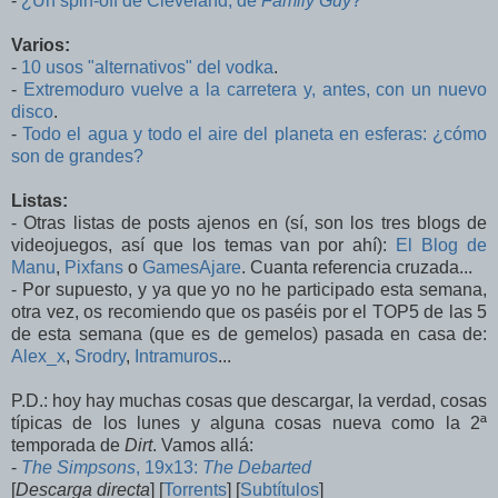
-
¿Un spin-off de Cleveland, de
Family Guy
?
Varios:
-
10 usos "alternativos" del vodka
.
-
Extremoduro vuelve a la carretera y, antes, con un nuevo
disco
.
-
Todo el agua y todo el aire del planeta en esferas: ¿cómo
son de grandes?
Listas:
- Otras listas de posts ajenos en (sí, son los tres blogs de
videojuegos, así que los temas van por ahí):
El Blog de
Manu
,
Pixfans
o
GamesAjare
. Cuanta referencia cruzada...
- Por supuesto, y ya que yo no he participado esta semana,
otra vez, os recomiendo que os paséis por el TOP5 de las 5
de esta semana (que es de gemelos) pasada en casa de:
Alex_x
,
Srodry
,
Intramuros
...
P.D.: hoy hay muchas cosas que descargar, la verdad, cosas
típicas de los lunes y alguna cosas nueva como la 2ª
temporada de
Dirt
. Vamos allá:
-
The Simpsons
, 19x13:
The Debarted
[
Descarga directa
] [
Torrents
] [
Subtítulos
]