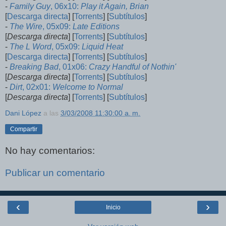
-
Family Guy
, 06x10:
Play it Again, Brian
[
Descarga directa
] [
Torrents
] [
Subtítulos
]
-
The Wire
, 05x09:
Late Editions
[
Descarga directa
] [
Torrents
] [
Subtítulos
]
-
The L Word
, 05x09:
Liquid Heat
[
Descarga directa
] [
Torrents
] [
Subtítulos
]
-
Breaking Bad
, 01x06:
Crazy Handful of Nothin'
[
Descarga directa
] [
Torrents
] [
Subtítulos
]
-
Dirt
, 02x01:
Welcome to Normal
[
Descarga directa
] [
Torrents
] [
Subtítulos
]
Dani López
a las
3/03/2008 11:30:00 a. m.
Compartir
No hay comentarios:
Publicar un comentario
‹
›
Inicio