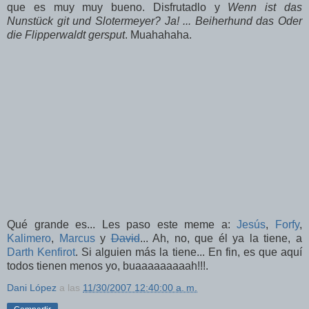
que es muy muy bueno. Disfrutadlo y
Wenn ist das
Nunstück git und Slotermeyer? Ja! ... Beiherhund das Oder
die Flipperwaldt gersput
. Muahahaha.
Qué grande es... Les paso este meme a:
Jesús
,
Forfy
,
Kalimero
,
Marcus
y
David
... Ah, no, que él ya la tiene, a
Darth Kenfirot
. Si alguien más la tiene... En fin, es que aquí
todos tienen menos yo, buaaaaaaaaah!!!.
Dani López
a las
11/30/2007 12:40:00 a. m.