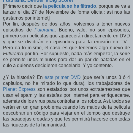
Futurama: Bender´s Big Score!
[Primero decir que
la película se ha filtrado
, porque se va a
lanzar el día 27 de Noviembre de forma oficial: así nos las
gastamos por internet]
Por fin, después de dos años, volvemos a tener nuevos
episodios de
Futurama
. Bueno, vale, no son episodios,
primero son películas que aparecerán directamente en DVD
y que se dividirán en episodios para la emisión en TV...
Pero da lo mismo, el caso es que tenemos algo nuevo de
Futurama
por fin. Por supuesto, nada más empezar, la serie
se permite unos minutos para dar un par de patadas en el
culo a quienes decidieron cancelarla. Y yo contento.
¿Y la historia? En
este primer DVD
(que sería unos 3 ó 4
capítulos, no he mirado lo que dura), los trabajadores de
Planet Express
son estafados por unos extraterrestres que
usan el spam y las estafas por internet para enriquecerse,
además de los virus para controlar a los robots. Así, todos se
verán en un gran problema cuando los malos de la película
descubran un código para viajar en el tiempo que destruye
las paradojas creadas y que les permitirá hacerse con todas
las riquezas de la humanidad.