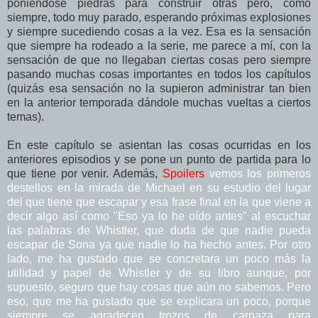
poniéndose piedras para construir otras pero, como
siempre, todo muy parado, esperando próximas explosiones
y siempre sucediendo cosas a la vez. Esa es la sensación
que siempre ha rodeado a la serie, me parece a mí, con la
sensación de que no llegaban ciertas cosas pero siempre
pasando muchas cosas importantes en todos los capítulos
(quizás esa sensación no la supieron administrar tan bien
en la anterior temporada dándole muchas vueltas a ciertos
temas).
En este capítulo se asientan las cosas ocurridas en los
anteriores episodios y se pone un punto de partida para lo
que tiene por venir. Además,
Spoilers
vemos los primeros
destellos en la mirada de Michael en su estudio del lugar
del que tiene que escapar y esa frase final en la que viene a
decir algo así como "Eso ya lo he oído antes" al escuchar
las palabras de Whistler, que duda de que nadie pueda
escapar de Sona ya que nadie lo ha hecho antes. Por otro
lado, me ha gustado que se concretara un poco más la
utilidad y papel de Whistler y de su libro aunque, por
supuesto, seguro que hay cosas que aún no sabemos. Pero
eso, que me ha gustado que se explicara un poco, porque
siempre se agradecen trozos de carnaza para