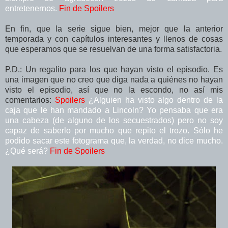
entretenernos.
Fin de Spoilers
En fin, que la serie sigue bien, mejor que la anterior
temporada y con capítulos interesantes y llenos de cosas
que esperamos que se resuelvan de una forma satisfactoria.
P.D.: Un regalito para los que hayan visto el episodio. Es
una imagen que no creo que diga nada a quiénes no hayan
visto el episodio, así que no la escondo, no así mis
comentarios:
Spoilers
¿Alguien ha visto algo dentro de la
caja que le han mandado a Lincoln? Yo pensaba que era
una cabeza (de alguno de los secuestrados) pero no soy
capaz de saberlo por mucho que repito el trozo. Sólo he
podido sacar este fotograma que, la verdad, no dice mucho.
¿Qué será?
Fin de Spoilers