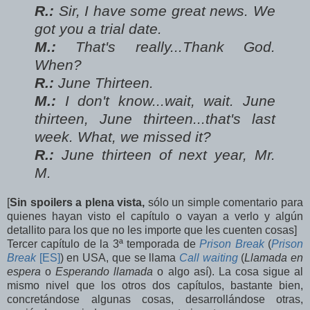
R.:
Sir, I have some great news. We
got you a trial date.
M.:
That's really...Thank God.
When?
R.:
June Thirteen.
M.:
I don't know...wait, wait. June
thirteen, June thirteen...that's last
week. What, we missed it?
R.:
June thirteen of next year, Mr.
M.
[
Sin spoilers a plena vista,
sólo un simple comentario para
quienes hayan visto el capítulo o vayan a verlo y algún
detallito para los que no les importe que les cuenten cosas]
Tercer capítulo de la 3ª temporada de
Prison Break
(
Prison
Break
[ES]
) en USA, que se llama
Call waiting
(
Llamada en
espera
o
Esperando llamada
o algo así). La cosa sigue al
mismo nivel que los otros dos capítulos, bastante bien,
concretándose algunas cosas, desarrollándose otras,