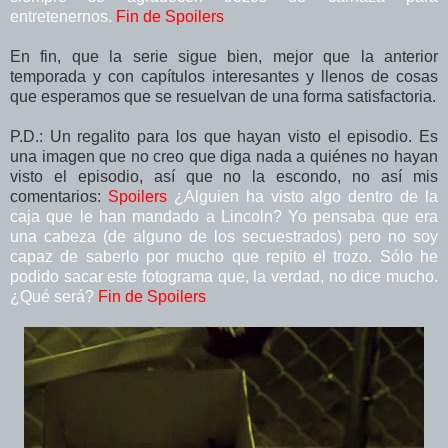
entretenernos.
Fin de Spoilers
En fin, que la serie sigue bien, mejor que la anterior
temporada y con capítulos interesantes y llenos de cosas
que esperamos que se resuelvan de una forma satisfactoria.
P.D.: Un regalito para los que hayan visto el episodio. Es
una imagen que no creo que diga nada a quiénes no hayan
visto el episodio, así que no la escondo, no así mis
comentarios:
Spoilers
¿Alguien ha visto algo dentro de la
caja que le han mandado a Lincoln? Yo pensaba que era
una cabeza (de alguno de los secuestrados) pero no soy
capaz de saberlo por mucho que repito el trozo. Sólo he
podido sacar este fotograma que, la verdad, no dice mucho.
¿Qué será?
Fin de Spoilers