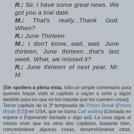
R.:
Sir, I have some great news. We
got you a trial date.
M.:
That's really...Thank God.
When?
R.:
June Thirteen.
M.:
I don't know...wait, wait. June
thirteen, June thirteen...that's last
week. What, we missed it?
R.:
June thirteen of next year, Mr.
M.
[
Sin spoilers a plena vista,
sólo un simple comentario para
quienes hayan visto el capítulo o vayan a verlo y algún
detallito para los que no les importe que les cuenten cosas]
Tercer capítulo de la 3ª temporada de
Prison Break
(
Prison
Break
[ES]
) en USA, que se llama
Call waiting
(
Llamada en
espera
o
Esperando llamada
o algo así). La cosa sigue al
mismo nivel que los otros dos capítulos, bastante bien,
concretándose algunas cosas, desarrollándose otras,