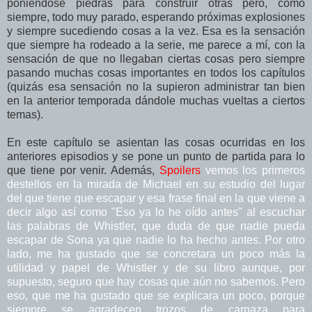
poniéndose piedras para construir otras pero, como
siempre, todo muy parado, esperando próximas explosiones
y siempre sucediendo cosas a la vez. Esa es la sensación
que siempre ha rodeado a la serie, me parece a mí, con la
sensación de que no llegaban ciertas cosas pero siempre
pasando muchas cosas importantes en todos los capítulos
(quizás esa sensación no la supieron administrar tan bien
en la anterior temporada dándole muchas vueltas a ciertos
temas).
En este capítulo se asientan las cosas ocurridas en los
anteriores episodios y se pone un punto de partida para lo
que tiene por venir. Además,
Spoilers
vemos los primeros
destellos en la mirada de Michael en su estudio del lugar
del que tiene que escapar y esa frase final en la que viene a
decir algo así como "Eso ya lo he oído antes" al escuchar
las palabras de Whistler, que duda de que nadie pueda
escapar de Sona ya que nadie lo ha hecho antes. Por otro
lado, me ha gustado que se concretara un poco más la
utilidad y papel de Whistler y de su libro aunque, por
supuesto, seguro que hay cosas que aún no sabemos. Pero
eso, que me ha gustado que se explicara un poco, porque
siempre se agradecen trozos de carnaza para