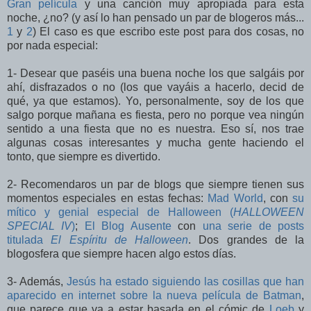
Gran película
y una canción muy apropiada para esta
noche, ¿no? (y así lo han pensado un par de blogeros más...
1
y
2
) El caso es que escribo este post para dos cosas, no
por nada especial:
1- Desear que paséis una buena noche los que salgáis por
ahí, disfrazados o no (los que vayáis a hacerlo, decid de
qué, ya que estamos). Yo, personalmente, soy de los que
salgo porque mañana es fiesta, pero no porque vea ningún
sentido a una fiesta que no es nuestra. Eso sí, nos trae
algunas cosas interesantes y mucha gente haciendo el
tonto, que siempre es divertido.
2- Recomendaros un par de blogs que siempre tienen sus
momentos especiales en estas fechas:
Mad World
, con
su
mítico y genial especial de Halloween (
HALLOWEEN
SPECIAL IV
)
;
El Blog Ausente
con
una serie de posts
titulada
El Espíritu de Halloween
. Dos grandes de la
blogosfera que siempre hacen algo estos días.
3- Además,
Jesús ha estado siguiendo las cosillas que han
aparecido en internet sobre la nueva película de Batman
,
que parece que va a estar basada en el cómic de
Loeb
y