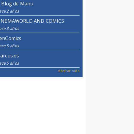
l Blog de Manu
ace 2 años
INEMAWORLD AND COMICS
ace 3 años
enComics
ace 5 años
arcus.es
ace 5 años
Mostrar todo