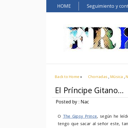
HOME
Seguimiento y con
Back to Home
»
Chorradas
,
Música
,
N
El Príncipe Gitano...
Posted by : Nac
O
The Gipsy Prince
, según he leíd
tengo que sacar al señor este, ta