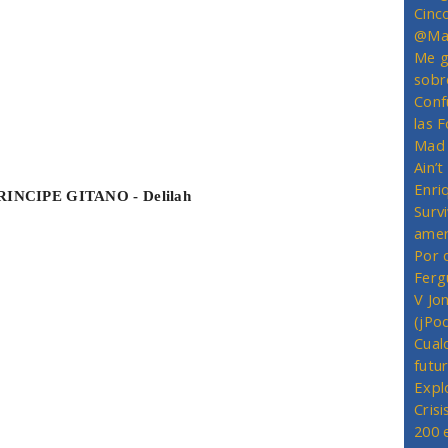
Cinc
@Mas
Me g
sobr
Conf
las 
Mad 
Ain’
Enriq
PRINCIPE GITANO - Delilah
Survi
amer
Por 
Ferg
V Jo
(jPo
Cual
futu
Expl
Crisi
200 