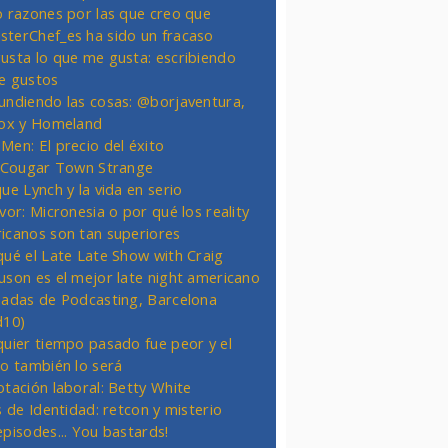
o razones por las que creo que
terChef_es ha sido un fracaso
usta lo que me gusta: escribiendo
e gustos
undiendo las cosas: @borjaventura,
Fox y Homeland
Men: El precio del éxito
t Cougar Town Strange
ue Lynch y la vida en serio
vor: Micronesia o por qué los reality
icanos son tan superiores
qué el Late Late Show with Craig
uson es el mejor late night americano
nadas de Podcasting, Barcelona
d10)
quier tiempo pasado fue peor y el
ro también lo será
otación laboral: Betty White
s de Identidad: retcon y misterio
episodes... You bastards!