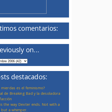
timos comentarios:
eviously on...
sts destacados:
 mierdas es el feminismo?
inal de Breaking Bad y la desoladora
facción
 is the way Dexter ends. Not with a
 but a whimper.