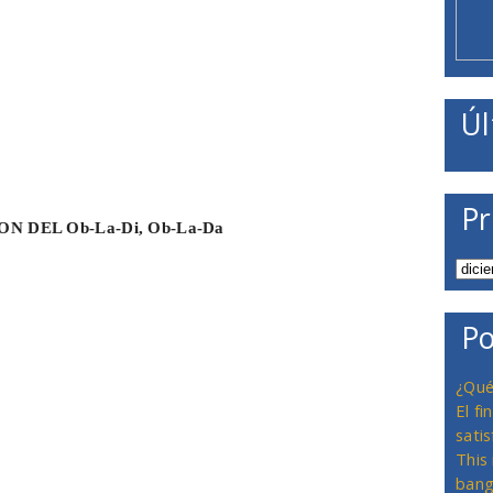
Úl
Pr
ION DEL Ob-La-Di, Ob-La-Da
Po
¿Qué
El f
satis
This
bang