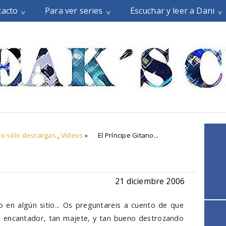
tacto
Para ver series
Escuchar y leer a Dani
o sólo descargas
,
Vídeos
»
El Príncipe Gitano...
21 diciembre 2006
o en algún sitio... Os preguntareis a cuento de que
n encantador, tan majete, y tan bueno destrozando