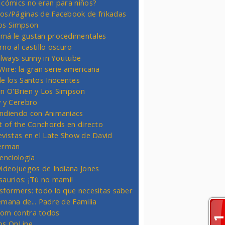
 cómics no eran para niños?
os/Páginas de Facebook de frikadas
os Simpson
má le gustan procedimentales
rno al castillo oscuro
 always sunny in Youtube
Wire: la gran serie americana
de los Santos Inocentes
n O'Brien y Los Simpson
y y Cerebro
ndiendo con Animaniacs
ht of the Conchords en directo
evistas en el Late Show de David
erman
ienciología
videojuegos de Indiana Jones
saurios: ¡Tú no mami!
sformers: todo lo que necesitas saber
emana de... Padre de Familia
om contra todos
os OnLine