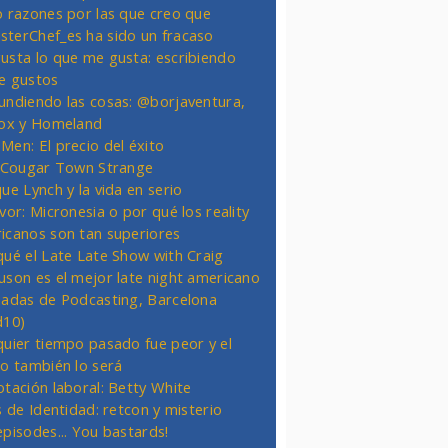
o razones por las que creo que
terChef_es ha sido un fracaso
usta lo que me gusta: escribiendo
e gustos
undiendo las cosas: @borjaventura,
Fox y Homeland
Men: El precio del éxito
t Cougar Town Strange
ue Lynch y la vida en serio
vor: Micronesia o por qué los reality
icanos son tan superiores
qué el Late Late Show with Craig
uson es el mejor late night americano
nadas de Podcasting, Barcelona
d10)
quier tiempo pasado fue peor y el
ro también lo será
otación laboral: Betty White
s de Identidad: retcon y misterio
episodes... You bastards!