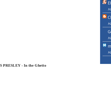
E
H
C
H
G
H
m
H
S PRESLEY - In the Ghetto