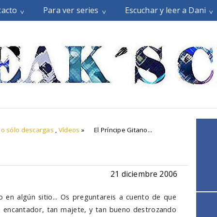
tacto
Para ver series
Escuchar y leer a Dani
o sólo descargas
,
Vídeos
»
El Príncipe Gitano...
21 diciembre 2006
o en algún sitio... Os preguntareis a cuento de que
n encantador, tan majete, y tan bueno destrozando