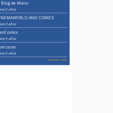
l Blog de Manu
ace 2 años
INEMAWORLD AND COMICS
ace 3 años
enComics
ace 5 años
arcus.es
ace 5 años
Mostrar todo