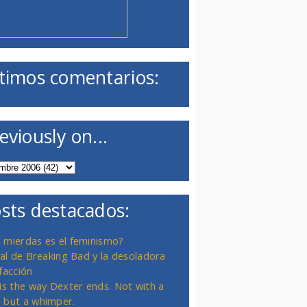
timos comentarios:
eviously on...
sts destacados:
 mierdas es el feminismo?
inal de Breaking Bad y la desoladora
facción
 is the way Dexter ends. Not with a
 but a whimper.