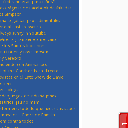
 cómics no eran para niños?
os/Páginas de Facebook de frikadas
os Simpson
má le gustan procedimentales
rno al castillo oscuro
 always sunny in Youtube
Wire: la gran serie americana
de los Santos Inocentes
n O'Brien y Los Simpson
y y Cerebro
ndiendo con Animaniacs
ht of the Conchords en directo
evistas en el Late Show de David
erman
ienciología
videojuegos de Indiana Jones
saurios: ¡Tú no mami!
sformers: todo lo que necesitas saber
emana de... Padre de Familia
om contra todos
os OnLine