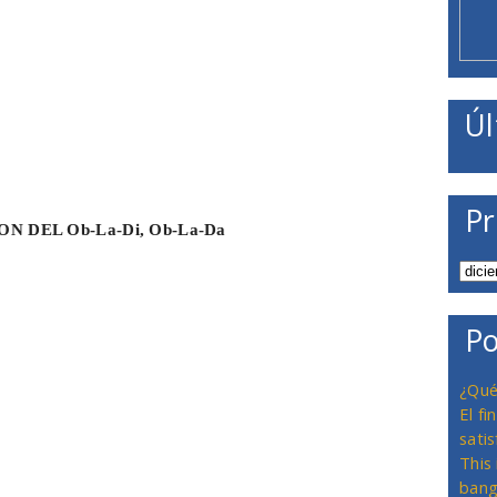
Úl
Pr
ION DEL Ob-La-Di, Ob-La-Da
Po
¿Qué
El f
satis
This
bang