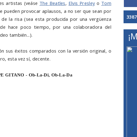
es artistas (veáse
The Beatles
,
Elvis Presley
o
Tom
se pueden provocar aplausos, a no ser que sean por
3387
 de la risa (sea esta producida por una vergüenza
sde hace poco tiempo, por una colaboradora del
¡M
deo también...).
ión sus éxitos comparados con la versión original, o
o, esta vez sí, decente.
PE GITANO - Ob-La-Di, Ob-La-Da