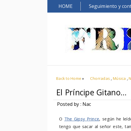
HOME
Seguimiento y con
Back to Home
»
Chorradas
,
Música
,
N
El Príncipe Gitano...
Posted by : Nac
O
The Gipsy Prince
, según he leíd
tengo que sacar al señor este, ta