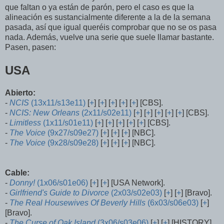
que faltan o ya están de parón, pero el caso es que la
alineación es sustancialmente diferente a la de la semana
pasada, así que igual queréis comprobar que no se os pasa
nada. Además, vuelve una serie que suele llamar bastante.
Pasen, pasen:
USA
Abierto:
-
NCIS
(13x11/s13e11)
[
+
] [
+
] [
+
] [
+
] [
+
] [CBS].
-
NCIS: New Orleans
(2x11/s02e11)
[
+
] [
+
] [
+
] [
+
] [
+
] [CBS].
-
Limitless
(1x11/s01e11)
[
+
] [
+
] [
+
] [
+
] [
+
] [CBS].
-
The Voice
(9x27/s09e27)
[
+
] [
+
] [
+
] [NBC].
-
The Voice
(9x28/s09e28)
[
+
] [
+
] [
+
] [NBC].
Cable:
-
Donny!
(1x06/s01e06)
[
+
] [
+
] [USA Network].
-
Girlfriend's Guide to Divorce
(2x03/s02e03)
[
+
] [
+
] [Bravo].
-
The Real Housewives Of Beverly Hills
(6x03/s06e03)
[
+
]
[Bravo].
-
The Curse of Oak Island
(3x06/s03e06)
[
+
] [
+
] [HISTORY].