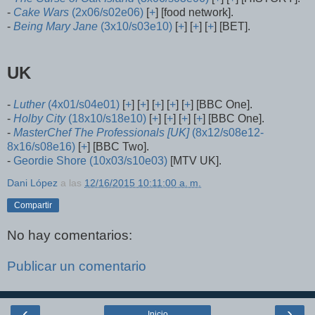
-
Cake Wars
(2x06/s02e06)
[
+
] [food network].
-
Being Mary Jane
(3x10/s03e10)
[
+
] [
+
] [
+
] [BET].
UK
-
Luther
(4x01/s04e01)
[
+
] [
+
] [
+
] [
+
] [
+
] [BBC One].
-
Holby City
(18x10/s18e10)
[
+
] [
+
] [
+
] [
+
] [BBC One].
-
MasterChef The Professionals [UK]
(8x12/s08e12-
8x16/s08e16)
[
+
] [BBC Two].
-
Geordie Shore (10x03/s10e03)
[MTV UK].
Dani López
a las
12/16/2015 10:11:00 a. m.
Compartir
No hay comentarios:
Publicar un comentario
‹
›
Inicio