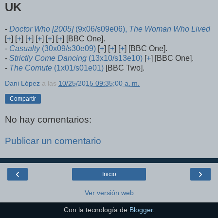
UK
-
Doctor Who [2005]
(9x06/s09e06),
The Woman Who Lived
[
+
] [
+
] [
+
] [
+
] [
+
] [
+
] [BBC One].
-
Casualty
(30x09/s30e09)
[
+
] [
+
] [
+
] [BBC One].
-
Strictly Come Dancing
(13x10/s13e10)
[
+
] [BBC One].
-
The Comute
(1x01/s01e01)
[BBC Two].
Dani López
a las
10/25/2015 09:35:00 a. m.
Compartir
No hay comentarios:
Publicar un comentario
‹
›
Inicio
Ver versión web
Con la tecnología de
Blogger
.