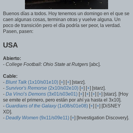
Buenos días a todos. Hoy tenemos un domingo en el que se
caen algunas cosas, terminan otras y vuelve alguna. Un
poco de transición pero el día podría ser peor, la verdad.
Pasen, pasen:
USA
Abierto:
-
College Football: Ohio State at Rutgers
[abc].
Cable:
-
Blunt Talk
(1x10/s01e10)
[
+
] [
+
] [starz].
-
Survivor's Remorse
(2x10/s02e10)
[
+
] [
+
] [starz].
-
Da Vinci's Demons
(3x01/s03e01)
[
+
] [
+
] [
+
] [
+
] [starz]. [Hoy
se emite el primero, pero están por ahí ya hasta el 3x10].
-
Guardians of the Galaxy
(1x08/s01e08)
[
+
] [
+
] [DiSNEY
XD].
-
Deadly Women
(9x11/s09e11)
[
+
] [Investigation Discovery].