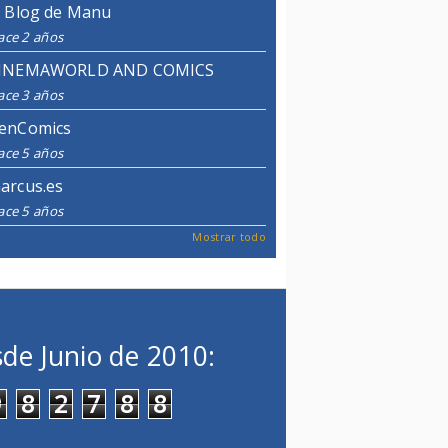
l Blog de Manu
ace 2 años
INEMAWORLD AND COMICS
ace 3 años
enComics
ace 5 años
arcus.es
ace 5 años
Mostrar todo
de Junio de 2010:
9
8
2
7
8
8