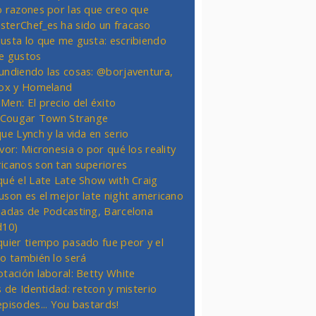
o razones por las que creo que
terChef_es ha sido un fracaso
usta lo que me gusta: escribiendo
e gustos
undiendo las cosas: @borjaventura,
Fox y Homeland
Men: El precio del éxito
t Cougar Town Strange
ue Lynch y la vida en serio
vor: Micronesia o por qué los reality
icanos son tan superiores
qué el Late Late Show with Craig
uson es el mejor late night americano
nadas de Podcasting, Barcelona
d10)
quier tiempo pasado fue peor y el
ro también lo será
otación laboral: Betty White
s de Identidad: retcon y misterio
episodes... You bastards!