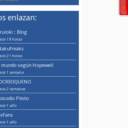
s enlazan:
ruloki :: Blog
ace 19 horas
takufreaks
ace 21 horas
l mundo según Hopewell
ace 1 semana
OCREOQUENO
ace 2 semanas
pisodio Piloto
ace 1 año
ixFans
ace 1 año