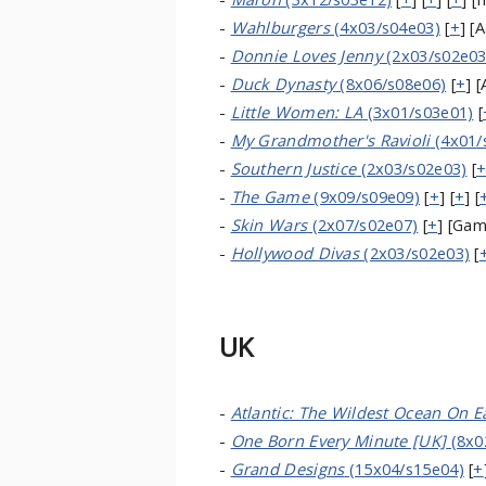
-
Wahlburgers
(4x03/s04e03)
[
+
] [
-
Donnie Loves Jenny
(2x03/s02e03
-
Duck Dynasty
(8x06/s08e06)
[
+
] 
-
Little Women: LA
(3x01/s03e01)
[
-
My Grandmother's Ravioli
(4x01/
-
Southern Justice
(2x03/s02e03)
[
-
The Game
(9x09/s09e09)
[
+
] [
+
] [
-
Skin Wars
(2x07/s02e07)
[
+
] [Ga
-
Hollywood Divas
(2x03/s02e03)
[
UK
-
Atlantic: The Wildest Ocean On E
-
One Born Every Minute [UK]
(8x0
-
Grand Designs
(15x04/s15e04)
[
+