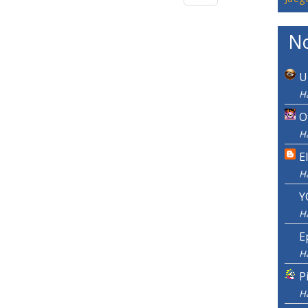
No
U
H
O
H
E
H
Y
H
E
H
P
H