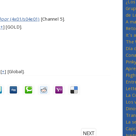
¿Los
Grup
de L
Door
(4x01/s04e01)
[Channel 5].
A ma
[
+
] [GOLD].
Reto
It´s
The 
Día 
Cona
Pink
Apre
 [
+
] [Global].
Flig
Entr
Lett
La C
Los 
Dino
Tran
La s
Capc
NEXT
Jueg