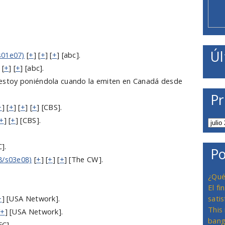
Úl
s01e07)
[
+
] [
+
] [
+
] [abc].
 [
+
] [
+
] [abc].
estoy poniéndola cuando la emiten en Canadá desde
Pr
+
] [
+
] [
+
] [
+
] [CBS].
+
] [
+
] [CBS].
].
Po
8/s03e08)
[
+
] [
+
] [
+
] [The CW].
¿Qué
El f
+
] [USA Network].
satis
This
[
+
] [USA Network].
bang
FC].