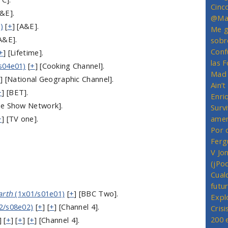
Cinc
A&E].
@Mas
)
[
+
] [A&E].
Me g
[A&E].
sobr
Conf
+
] [Lifetime].
las 
s04e01)
[
+
] [Cooking Channel].
Mad 
+
] [National Geographic Channel].
Ain’
+
] [BET].
Enriq
me Show Network].
Survi
+
] [TV one].
amer
Por 
Ferg
V Jo
(jPo
Cual
futu
arth
(1x01/s01e01)
[
+
] [BBC Two].
Expl
2/s08e02)
[
+
] [
+
] [Channel 4].
Crisi
200 
] [
+
] [
+
] [
+
] [Channel 4].