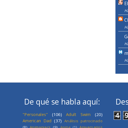
E
H
C
H
G
H
m
H
De qué se habla aquí:
Des
4
"Personales"
(106)
Adult Swim
(20)
American Dad
(37)
Análisis patrocinado
(8)
Animaniacs
(9)
Aniversarios
Anime
(1)