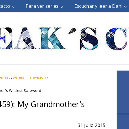
tacto
Para ver series
Escuchar y leer a Dani
ternet
,
Series
,
Televisión
»
her's Wildest Safeword
2459): My Grandmother's
31 julio 2015