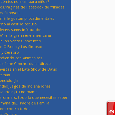
 cómics no eran para niños?
os/Páginas de Facebook de frikadas
os Simpson
má le gustan procedimentales
rno al castillo oscuro
 always sunny in Youtube
Wire: la gran serie americana
de los Santos Inocentes
n O'Brien y Los Simpson
y y Cerebro
ndiendo con Animaniacs
ht of the Conchords en directo
evistas en el Late Show de David
erman
ienciología
videojuegos de Indiana Jones
saurios: ¡Tú no mami!
sformers: todo lo que necesitas saber
emana de... Padre de Familia
om contra todos
os OnLine