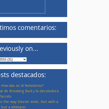
timos comentarios:
eviously on...
sts destacados:
 mierdas es el feminismo?
inal de Breaking Bad y la desoladora
facción
 is the way Dexter ends. Not with a
 but a whimper.