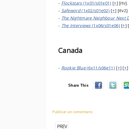
-
Flockstars
(1x01/s01e01)
[
+
] [itv].
-
Safeword
(1x02/s01e02)
[
+
] [itv2].
-
The Nightmare Neighbour Next 
-
The Interviews
(1x06/s01e06)
[
+
] 
Canada
-
Rookie Blue
(6x11/s06e11)
[
+
] [
+
]
Share This
Publicar un comentario
PREV