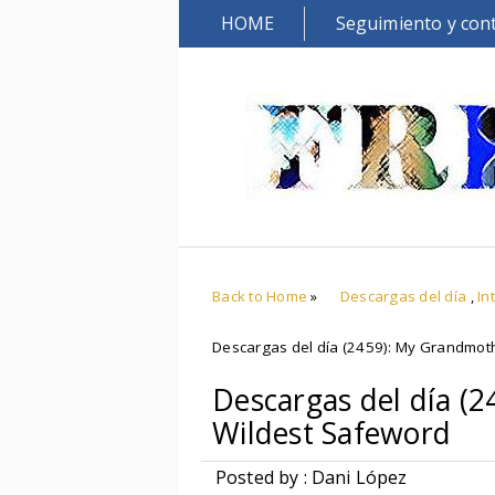
HOME
Seguimiento y con
Back to Home
»
Descargas del día
,
In
Descargas del día (2459): My Grandmot
Descargas del día (
Wildest Safeword
Posted by : Dani López