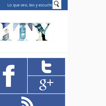
Lo que veo, leo y escucho