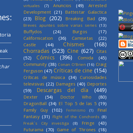
Anuncios
(49)
Arrested
virtuales
(7)
Development
(21)
Battestar Galactica
mes:
Blog
(202)
(23)
Breaking Bad
(29)
Breves apuntes sobre varias series
(13)
Buffydos
(24)
Burgos
(17)
toria
Californication
(36)
Camisetas
(22)
Chismes
(168)
Castle
(44)
Chorradas
(523)
Cine
(627)
reak
Citas
Cómics
(396)
(52)
Comida
(45)
Community
(38)
Craig
Conan O'Brien
(16)
char
Críticas de cine
(154)
Ferguson
(47)
Críticas de música
(34)
Curiosidades
televisivas
(22)
Damages
(40)
Deportes
Descargas del día
(449)
(59)
Dexter
(54)
Doctor Who
(80)
DragonBall
(34)
El Top 5 de las 5
(19)
Family Guy
(102)
Final
Feminismo
(1)
Fantasy
(31)
Flight of the Conchords
(8)
Fringe
(43)
Freak´s City investiga
(8)
Futurama
(70)
Game of Thrones
(18)