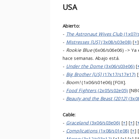
USA
Abierto:
-
The Astronaut Wives Club
(1x07/
-
Mistresses
[US]
(3x08/s03e08)
[
+
]
-
Rookie Blue
(6x06/s06e06) -> Ya 
hace semanas. Abajo está.
-
Under the Dome
(3x06/s03e06)
[
-
Big Brother [US]
(17x17/s17e17)
[
-
Boom!
(1x06/s01e06) [FOX].
-
Food Fighters
(2x05/s02e05)
[NBC
-
Beauty and the Beast [2012]
(3x0
Cable:
-
Graceland
(3x06/s03e06)
[
+
] [
+
] [
-
Complications
(1x08/s01e08)
[
+
] 
-
Maron
(3x12/s03e12)
[
+
] [
+
] [
+
] [I