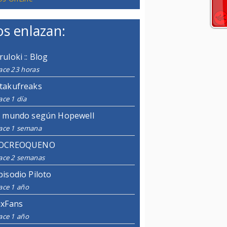
s enlazan:
ruloki :: Blog
ace 23 horas
takufreaks
ce 1 día
l mundo según Hopewell
ace 1 semana
OCREOQUENO
ace 2 semanas
pisodio Piloto
ace 1 año
ixFans
ace 1 año