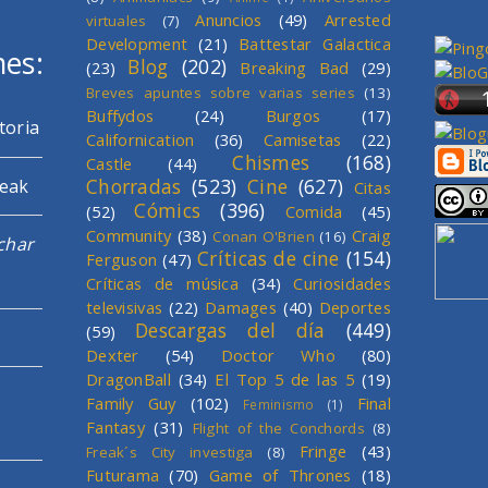
Anuncios
(49)
Arrested
virtuales
(7)
Development
(21)
Battestar Galactica
mes:
Blog
(202)
(23)
Breaking Bad
(29)
Breves apuntes sobre varias series
(13)
Buffydos
(24)
Burgos
(17)
toria
Californication
(36)
Camisetas
(22)
Chismes
(168)
Castle
(44)
Chorradas
(523)
Cine
(627)
reak
Citas
Cómics
(396)
(52)
Comida
(45)
Community
(38)
Craig
Conan O'Brien
(16)
char
Críticas de cine
(154)
Ferguson
(47)
Críticas de música
(34)
Curiosidades
televisivas
(22)
Damages
(40)
Deportes
Descargas del día
(449)
(59)
Dexter
(54)
Doctor Who
(80)
DragonBall
(34)
El Top 5 de las 5
(19)
Family Guy
(102)
Final
Feminismo
(1)
Fantasy
(31)
Flight of the Conchords
(8)
Fringe
(43)
Freak´s City investiga
(8)
Futurama
(70)
Game of Thrones
(18)