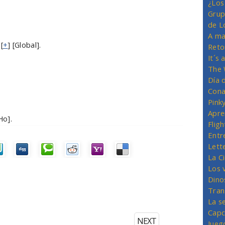
¿Los
Grup
de L
A ma
 [
+
] [Global].
Reto
It´s
The 
Día 
Cona
Pink
Apre
Ho].
Flig
Entr
Lett
La C
Los 
Dino
Tran
La s
Capc
NEXT
Jueg