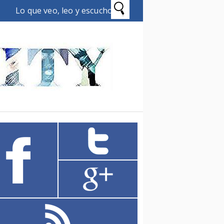
Lo que veo, leo y escucho