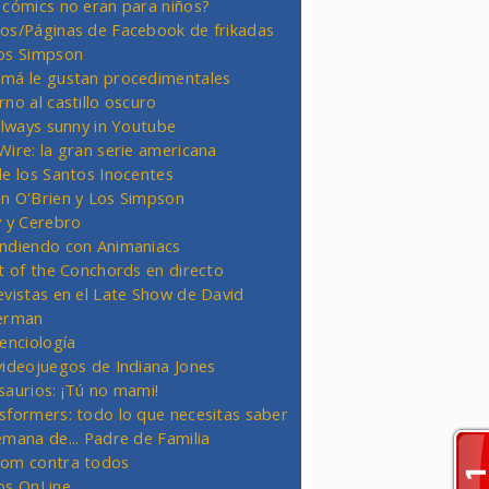
 cómics no eran para niños?
os/Páginas de Facebook de frikadas
os Simpson
má le gustan procedimentales
rno al castillo oscuro
 always sunny in Youtube
Wire: la gran serie americana
de los Santos Inocentes
n O'Brien y Los Simpson
y y Cerebro
ndiendo con Animaniacs
ht of the Conchords en directo
evistas en el Late Show de David
erman
ienciología
videojuegos de Indiana Jones
saurios: ¡Tú no mami!
sformers: todo lo que necesitas saber
emana de... Padre de Familia
om contra todos
os OnLine