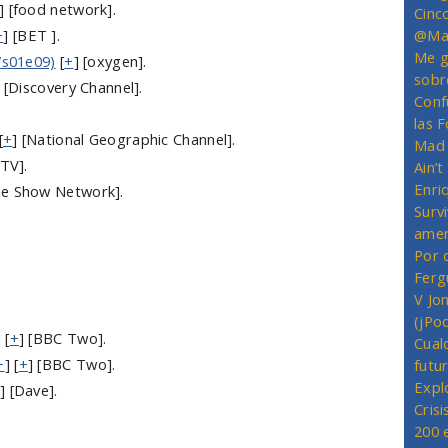
] [food network].
Cinc
+
] [BET ].
@Mas
Me g
/s01e09)
[
+
] [oxygen].
sobr
] [Discovery Channel].
Conf
las 
[
+
] [National Geographic Channel].
Mad 
 TV].
Ain’
Enriq
me Show Network].
Survi
amer
Por 
Ferg
V Jo
(jPo
] [
+
] [BBC Two].
Cual
+
] [
+
] [BBC Two].
futu
Expl
] [Dave].
Crisi
200 