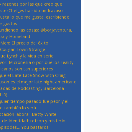
o razones por las que creo que
terChef_es ha sido un fracaso
usta lo que me gusta: escribiendo
e gustos
undiendo las cosas: @borjaventura,
Fox y Homeland
Men: El precio del éxito
t Cougar Town Strange
ue Lynch y la vida en serio
vor: Micronesia o por qué los reality
icanos son tan superiores
qué el Late Late Show with Craig
uson es el mejor late night americano
nadas de Podcasting, Barcelona
d10)
quier tiempo pasado fue peor y el
ro también lo será
otación laboral: Betty White
s de Identidad: retcon y misterio
episodes... You bastards!