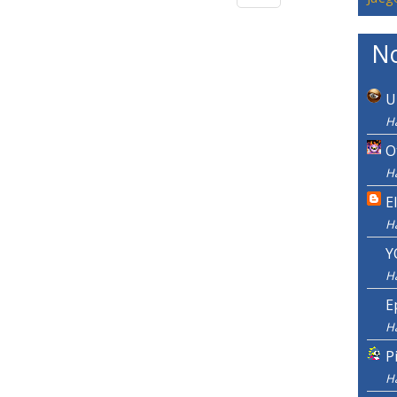
No
U
H
O
Ha
E
H
Y
H
E
H
P
H