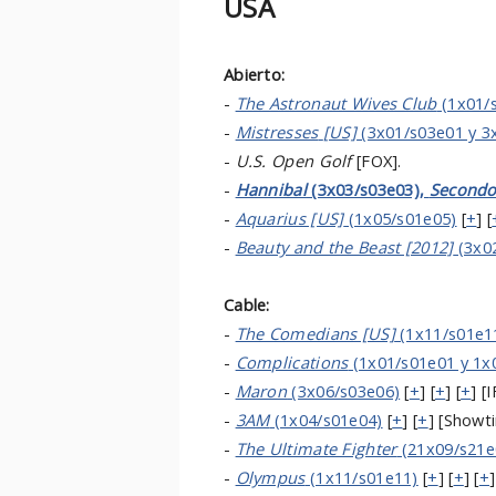
USA
Abierto:
-
The Astronaut Wives Club
(1x01/
-
Mistresses
[US]
(3x01/s03e01 y 3
-
U.S. Open Golf
[FOX].
-
Hannibal
(3x03/s03e03),
Second
-
Aquarius [US]
(1x05/s01e05)
[
+
] [
-
Beauty and the Beast [2012]
(3x0
Cable:
-
The Comedians [US]
(1x11/s01e1
-
Complications
(1x01/s01e01 y 1x
-
Maron
(3x06/s03e06)
[
+
] [
+
] [
+
] [I
-
3AM
(1x04/s01e04)
[
+
] [
+
] [Showt
-
The Ultimate Fighter
(21x09/s21e
-
Olympus
(1x11/s01e11)
[
+
] [
+
] [
+
]