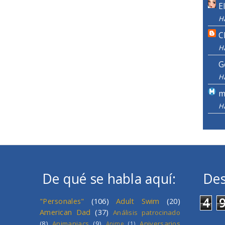
E
H
C
H
G
H
m
H
De qué se habla aquí:
Des
4
"Personales"
(106)
Adult Swim
(20)
American Dad
(37)
Análisis patrocinado
(8)
Animaniacs
(9)
Aniversarios
Anime
(1)