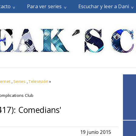
tacto
Para ver series
Escuchar y leer a Dani
ternet
,
Series
,
Televisión
»
omplications Club
417): Comedians'
19 junio 2015