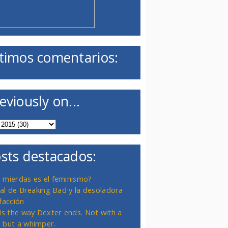
timos comentarios:
eviously on...
sts destacados:
 mierdas es el feminismo?
inal de Breaking Bad y la desoladora
facción
 is the way Dexter ends. Not with a
 but a whimper.