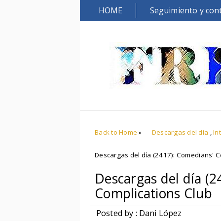
HOME
Seguimiento y con
Back to Home
»
Descargas del día
,
In
Descargas del día (2417): Comedians' C
Descargas del día (2
Complications Club
Posted by : Dani López