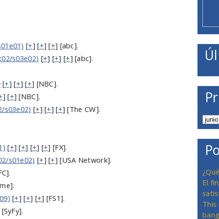
s01e01)
[
+
] [
+
] [
+
] [abc].
Úl
x02/s03e02)
[
+
] [
+
] [
+
] [abc].
o
[
+
] [
+
] [
+
] [NBC].
Pr
+
] [
+
] [NBC].
2/s03e02)
[
+
] [
+
] [
+
] [The CW].
Po
1)
[
+
] [
+
] [
+
] [
+
] [FX].
02/s01e02)
[
+
] [
+
] [USA Network].
¿Qué
FC].
El f
ime].
satis
09)
[
+
] [
+
] [
+
] [FS1].
This
 [SyFy].
bang