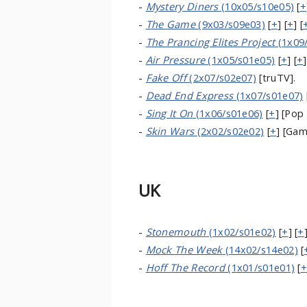
-
Mystery Diners
(10x05/s10e05)
[
+
-
The Game
(9x03/s09e03)
[
+
] [
+
] [
-
The Prancing Elites Project
(1x09
-
Air Pressure
(1x05/s01e05)
[
+
] [
+
-
Fake Off
(2x07/s02e07)
[truTV].
-
Dead End Express
(1x07/s01e07)
-
Sing It On
(1x06/s01e06)
[
+
] [Pop
-
Skin Wars
(2x02/s02e02)
[
+
] [Ga
UK
-
Stonemouth
(1x02/s01e02)
[
+
] [
+
-
Mock The Week
(14x02/s14e02)
[
-
Hoff The Record
(1x01/s01e01)
[
+