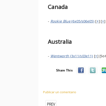
Canada
-
Rookie Blue
(6x05/s06e05)
[
+
] [
+
]
Australia
-
Wentworth
(3x11/s03e11)
[
+
] [So
Share This
Publicar un comentario
PREV