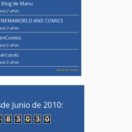
l Blog de Manu
ace 2 años
INEMAWORLD AND COMICS
ace 3 años
enComics
ace 5 años
arcus.es
ace 5 años
Mostrar todo
de Junio de 2010:
9
8
3
0
3
0