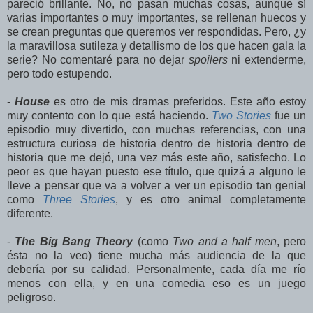
pareció brillante. No, no pasan muchas cosas, aunque sí
varias importantes o muy importantes, se rellenan huecos y
se crean preguntas que queremos ver respondidas. Pero, ¿y
la maravillosa sutileza y detallismo de los que hacen gala la
serie? No comentaré para no dejar
spoilers
ni extenderme,
pero todo estupendo.
-
House
es otro de mis dramas preferidos. Este año estoy
muy contento con lo que está haciendo.
Two Stories
fue un
episodio muy divertido, con muchas referencias, con una
estructura curiosa de historia dentro de historia dentro de
historia que me dejó, una vez más este año, satisfecho. Lo
peor es que hayan puesto ese título, que quizá a alguno le
lleve a pensar que va a volver a ver un episodio tan genial
como
Three Stories
, y es otro animal completamente
diferente.
-
The Big Bang Theory
(como
Two and a half men
, pero
ésta no la veo) tiene mucha más audiencia de la que
debería por su calidad. Personalmente, cada día me río
menos con ella, y en una comedia eso es un juego
peligroso.