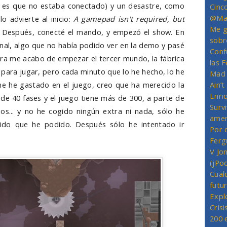
 es que no estaba conectado) y un desastre, como
Cinc
@Mas
o advierte al inicio:
A gamepad isn't required, but
Me g
Después, conecté el mando, y empezó el show. En
sobr
inal, algo que no había podido ver en la demo y pasé
Conf
a me acabo de empezar el tercer mundo, la fábrica
las 
para jugar, pero cada minuto que lo he hecho, lo he
Mad 
e he gastado en el juego, creo que ha merecido la
Ain’
Enriq
de 40 fases y el juego tiene más de 300, a parte de
Survi
os... y no he cogido ningún extra ni nada, sólo he
amer
ido que he podido. Después sólo he intentado ir
Por 
Ferg
V Jo
(jPo
Cual
futu
Expl
Crisi
200 