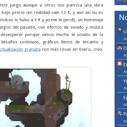
este juego aunque a otros nos parezca una obra
bajo precio (en realidad vale 13 €, y aún así no es
No
incluso lo hubo a 3 € y yo me lo perdí), un homenaje
juegos del pasado, con efectos de sonido y música
U
 a desesperar porque oímos mucho el sonido de la
Ha
 desafíos continuos, gráficos llenos de encanto y
O
ctualización gratuita
con más cosas en Enero, creo.
Ha
E
H
Y
H
E
H
P
H