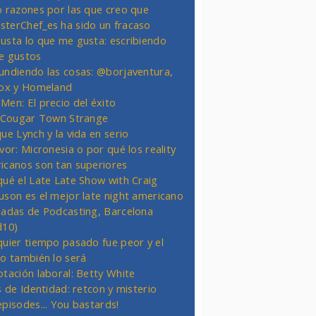
o razones por las que creo que
terChef_es ha sido un fracaso
usta lo que me gusta: escribiendo
e gustos
undiendo las cosas: @borjaventura,
Fox y Homeland
Men: El precio del éxito
t Cougar Town Strange
ue Lynch y la vida en serio
vor: Micronesia o por qué los reality
icanos son tan superiores
qué el Late Late Show with Craig
uson es el mejor late night americano
nadas de Podcasting, Barcelona
d10)
quier tiempo pasado fue peor y el
ro también lo será
otación laboral: Betty White
s de Identidad: retcon y misterio
episodes... You bastards!