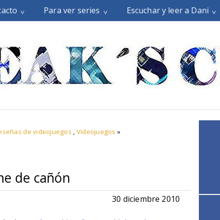
tacto
Para ver series
Escuchar y leer a Dani
eseñas de videojuegos
,
Videojuegos
»
ne de cañón
30 diciembre 2010