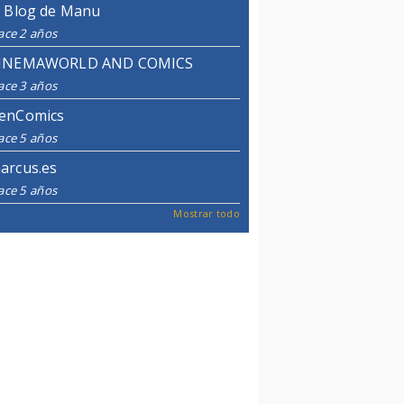
l Blog de Manu
ace 2 años
INEMAWORLD AND COMICS
ace 3 años
enComics
ace 5 años
arcus.es
ace 5 años
Mostrar todo