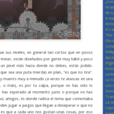
¿Los
Grup
de L
A ma
Reto
It´s
The 
Día 
Cona
Pink
e sus niveles, en general tan cortos que en pocos
Apre
erminar, están diseñados por gente muy hábil y poco
Flig
es un píxel más hacia donde no debes, estás jodido.
Entr
que sea una puta mierda) en plan, "es que no tira".
Lett
 y mueres muy a menudo (a veces te atascas en una
La C
Los 
.. o más), es por tu culpa, porque no has sido lo
Dino
no has esperado al momento justo o porque no has
Tran
 aquí, amigos, es donde radica el tema que comentaba
La s
eden jugar a juegos que llegan a deseperar o que no
Capc
a, es que a cada uno nos gustan unas cosas, por eso
Jueg