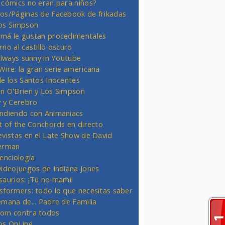
 cómics no eran para niños?
os/Páginas de Facebook de frikadas
os Simpson
má le gustan procedimentales
rno al castillo oscuro
 always sunny in Youtube
Wire: la gran serie americana
de los Santos Inocentes
n O'Brien y Los Simpson
y y Cerebro
ndiendo con Animaniacs
ht of the Conchords en directo
evistas en el Late Show de David
erman
ienciología
videojuegos de Indiana Jones
saurios: ¡Tú no mami!
sformers: todo lo que necesitas saber
emana de... Padre de Familia
om contra todos
os OnLine