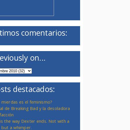
timos comentarios:
eviously on...
sts destacados:
 mierdas es el feminismo?
inal de Breaking Bad y la desoladora
facción
 is the way Dexter ends. Not with a
 but a whimper.