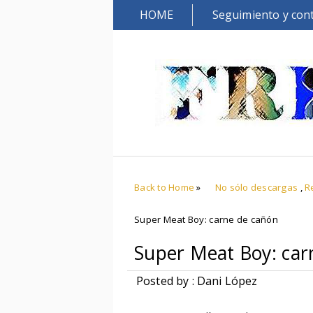
HOME
Seguimiento y con
Back to Home
»
No sólo descargas
,
R
Super Meat Boy: carne de cañón
Super Meat Boy: car
Posted by : Dani López