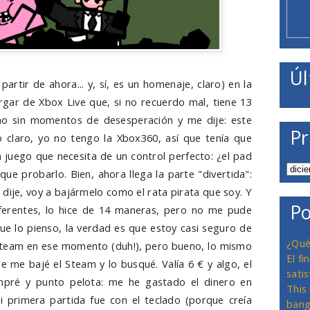
Úl
partir de ahora... y, sí, es un homenaje, claro) en la
ar de Xbox Live que, si no recuerdo mal, tiene 13
 no sin momentos de desesperación y me dije: este
Pr
ro claro, yo no tengo la Xbox360, así que tenía que
n juego que necesita de un control perfecto: ¿el pad
ue probarlo. Bien, ahora llega la parte "divertida":
dije, voy a bajármelo como el rata pirata que soy. Y
Po
iferentes, lo hice de 14 maneras, pero no me pude
ue lo pienso, la verdad es que estoy casi seguro de
¿Qué
Steam en ese momento (duh!), pero bueno, lo mismo
El f
 me bajé el Steam y lo busqué. Valía 6 € y algo, el
satis
ompré y punto pelota: me he gastado el dinero en
This
primera partida fue con el teclado (porque creía
bang