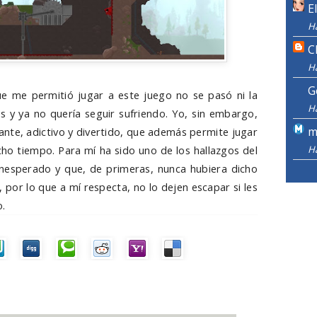
E
H
C
H
G
e me permitió jugar a este juego no se pasó ni la
H
 y ya no quería seguir sufriendo. Yo, sin embargo,
m
nte, adictivo y divertido, que además permite jugar
H
ho tiempo. Para mí ha sido uno de los hallazgos del
inesperado y que, de primeras, nunca hubiera dicho
, por lo que a mí respecta, no lo dejen escapar si les
o.