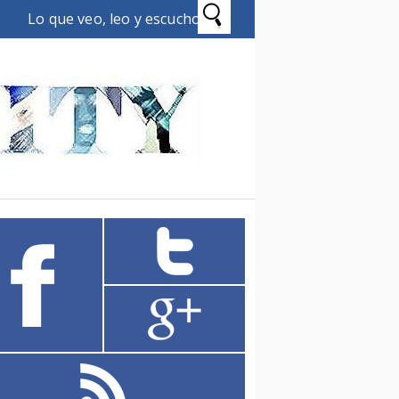
Lo que veo, leo y escucho