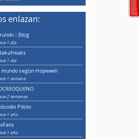
s enlazan:
ruloki :: Blog
ce 1 día
takufreaks
ce 1 día
l mundo según Hopewell
ace 1 semana
OCREOQUENO
ace 2 semanas
pisodio Piloto
ace 1 año
ixFans
ace 1 año