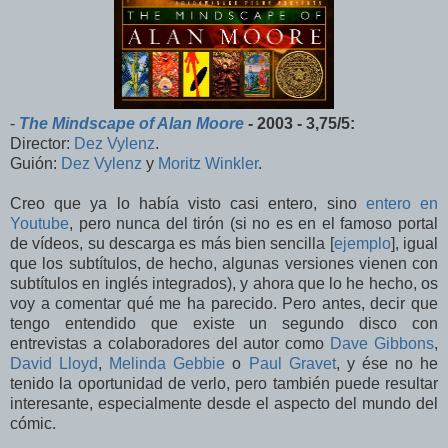
-
The Mindscape of Alan Moore
- 2003 - 3,75/5:
Director:
Dez Vylenz
.
Guión:
Dez Vylenz
y
Moritz Winkler
.
Creo que ya lo había visto casi entero, sino
entero en
Youtube
, pero nunca del tirón (si no es en el famoso portal
de vídeos, su descarga es más bien sencilla [
ejemplo
], igual
que los subtítulos, de hecho, algunas versiones vienen con
subtítulos en inglés integrados), y ahora que lo he hecho, os
voy a comentar qué me ha parecido. Pero antes, decir que
tengo entendido que existe un segundo disco con
entrevistas a colaboradores del autor como
Dave Gibbons
,
David Lloyd
,
Melinda Gebbie
o
Paul Gravet
, y ése no he
tenido la oportunidad de verlo, pero también puede resultar
interesante, especialmente desde el aspecto del mundo del
cómic.