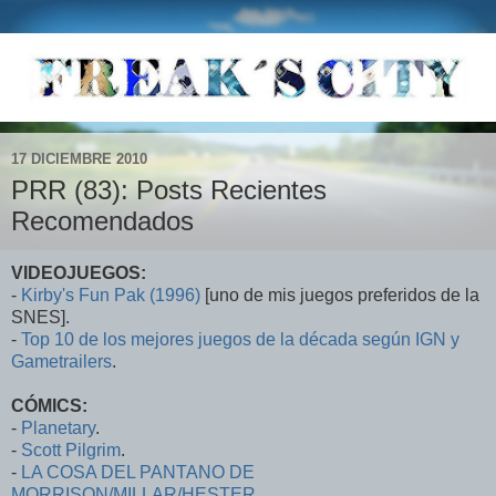
17 DICIEMBRE 2010
PRR (83): Posts Recientes
Recomendados
VIDEOJUEGOS:
-
Kirby's Fun Pak (1996)
[uno de mis juegos preferidos de la
SNES].
-
Top 10 de los mejores juegos de la década según IGN y
Gametrailers
.
CÓMICS:
-
Planetary
.
-
Scott Pilgrim
.
-
LA COSA DEL PANTANO DE
MORRISON/MILLAR/HESTER
.