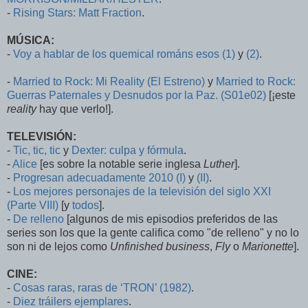
-
Rising Stars: Matt Fraction
.
MÚSICA:
-
Voy a hablar de los quemical románs esos (1)
y
(2)
.
-
Married to Rock: Mi Reality (El Estreno)
y
Married to Rock:
Guerras Paternales y Desnudos por la Paz. (S01e02)
[¡este
reality
hay que verlo!].
TELEVISIÓN:
-
Tic, tic, tic
y
Dexter: culpa y fórmula
.
-
Alice
[es sobre la notable serie inglesa
Luther
].
-
Progresan adecuadamente 2010 (I)
y
(II)
.
-
Los mejores personajes de la televisión del siglo XXI
(Parte VIII)
[y
todos
].
-
De relleno
[algunos de mis episodios preferidos de las
series son los que la gente califica como "de relleno" y no lo
son ni de lejos como
Unfinished business
,
Fly
o
Marionette
].
CINE:
-
Cosas raras, raras de ‘TRON’ (1982)
.
-
Diez tráilers ejemplares
.