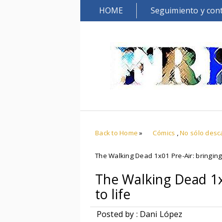
HOME
Seguimiento y con
Back to Home
»
Cómics
,
No sólo desc
The Walking Dead 1x01 Pre-Air: bringing 
The Walking Dead 1x
to life
Posted by : Dani López