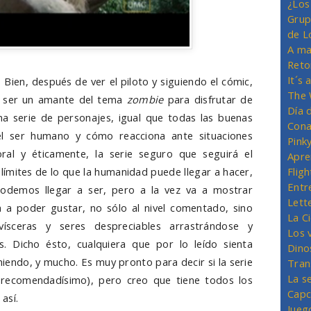
¿Los
Grup
de L
A ma
Reto
It´s
 Bien, después de ver el piloto y siguiendo el cómic,
The 
a ser un amante del tema
zombie
para disfrutar de
Día 
na serie de personajes, igual que todas las buenas
Cona
el ser humano y cómo reacciona ante situaciones
Pink
ral y éticamente, la serie seguro que seguirá el
Apre
límites de lo que la humanidad puede llegar a hacer,
Flig
Entr
odemos llegar a ser, pero a la vez va a mostrar
Lett
a poder gustar, no sólo al nivel comentado, sino
La C
ísceras y seres despreciables arrastrándose y
Los 
. Dicho ésto, cualquiera que por lo leído sienta
Dino
iendo, y mucho. Es muy pronto para decir si la serie
Tran
La s
 (recomendadísimo), pero creo que tiene todos los
Capc
así.
Jueg