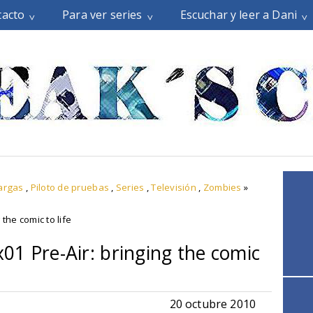
tacto
Para ver series
Escuchar y leer a Dani
argas
,
Piloto de pruebas
,
Series
,
Televisión
,
Zombies
»
the comic to life
01 Pre-Air: bringing the comic
20 octubre 2010