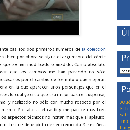
Úl
mente casi los dos primeros números de
la colección
Pr
e si bien por ahora se sigue el argumento del cómic
as que se han modificado o añadido. Como absoluto
ecir que los cambios me han parecido no sólo
necesarios por el cambio de formato o que mejoran
Po
cena en la que aparecen unos personajes que en el
er, lo cual yo creo que era mejor para el suspense,
¿Qué
nial y realizado no sólo con mucho respeto por el
El f
al mismo. Por ahora, el casting me parece muy bien
satis
los aspectos técnicos no incitan más que al aplauso.
This
rque la serie tiene pinta de ser tremenda. Si se ciñera
bang