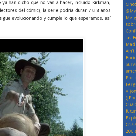
ue ya han dicho que no van a hacer, incluido Kirkman,
Cinc
ectores del cómic), la serie podría durar 7 u 8 años
@Mas
Me g
al sigue evolucionando y cumple lo que esperamos, así
sobr
Conf
las 
Mad 
Ain’
Enriq
Survi
amer
Por 
Ferg
V Jo
(jPo
Cual
futu
Expl
Crisi
200 