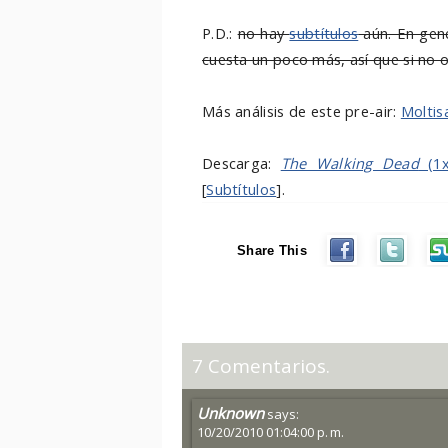
P.D.:
no hay
subtítulos
aún. En gene
cuesta un poco más, así que si no o
Más análisis de este pre-air:
Moltis
Descarga:
The Walking Dead
(1x
[
Subtítulos
].
Share This
7 Comentarios.
Unknown
says:
10/20/2010 01:04:00 p. m.