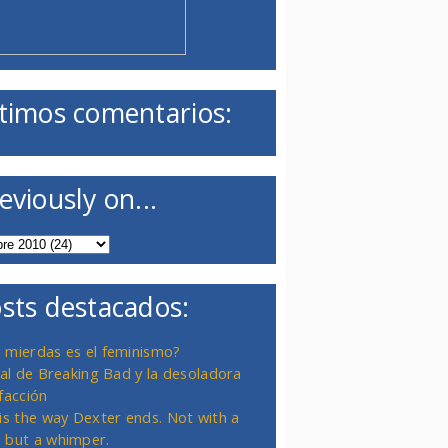
timos comentarios:
eviously on...
sts destacados:
 mierdas es el feminismo?
inal de Breaking Bad y la desoladora
facción
 is the way Dexter ends. Not with a
 but a whimper.