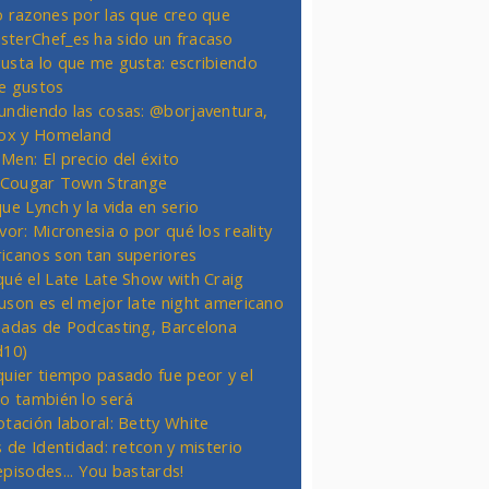
o razones por las que creo que
terChef_es ha sido un fracaso
usta lo que me gusta: escribiendo
e gustos
undiendo las cosas: @borjaventura,
Fox y Homeland
Men: El precio del éxito
t Cougar Town Strange
ue Lynch y la vida en serio
vor: Micronesia o por qué los reality
icanos son tan superiores
qué el Late Late Show with Craig
uson es el mejor late night americano
nadas de Podcasting, Barcelona
d10)
quier tiempo pasado fue peor y el
ro también lo será
otación laboral: Betty White
s de Identidad: retcon y misterio
episodes... You bastards!