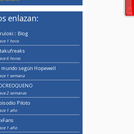
s enlazan:
ruloki :: Blog
ace 1 hora
takufreaks
ace 6 horas
l mundo según Hopewell
ace 1 semana
OCREOQUENO
ace 2 semanas
pisodio Piloto
ace 1 año
ixFans
ace 1 año