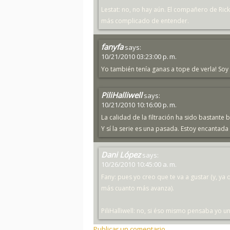
Lestat: no, no hay aún. El compañero de Ric
más complicado de entender.
fanyfa
says:
10/21/2010 03:23:00 p. m.
Yo también tenía ganas a tope de verla! Soy
PiliHalliwell
says:
10/21/2010 10:16:00 p. m.
La calidad de la filtración ha sido bastan
Y sí la serie es una pasada. Estoy encantada
Dani López
says:
10/26/2010 10:45:00 a. m.
Fany: pues yo creo que te va a gustar (y, ya
más cuanto más avanza).
PiliHalliwell: no, si éso mismo pensaba yo u
Publicar un comentario