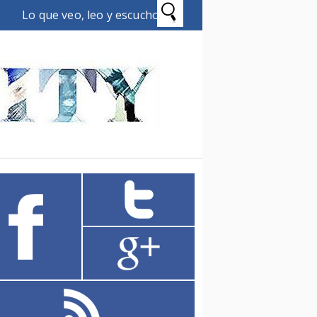
Lo que veo, leo y escucho