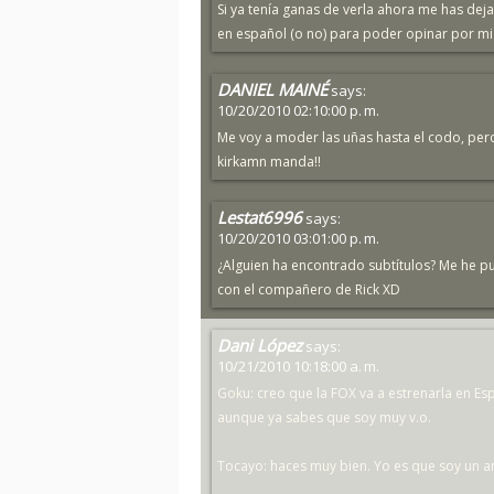
Si ya tenía ganas de verla ahora me has dej
en español (o no) para poder opinar por m
DANIEL MAINÉ
says:
10/20/2010 02:10:00 p. m.
Me voy a moder las uñas hasta el codo, per
kirkamn manda!!
Lestat6996
says:
10/20/2010 03:01:00 p. m.
¿Alguien ha encontrado subtítulos? Me he p
con el compañero de Rick XD
Dani López
says:
10/21/2010 10:18:00 a. m.
Goku: creo que la FOX va a estrenarla en E
aunque ya sabes que soy muy v.o.
Tocayo: haces muy bien. Yo es que soy un an