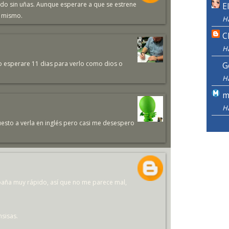
ado sin uñas. Aunque esperare a que se estrene
E
i mismo.
H
C
H
o esperare 11 dias para verlo como dios o
G
H
m
H
uesto a verla en inglés pero casi me desespero
spaña muy rápido, así que no me parece mal,
sisas.