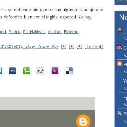
ral se entiende bien, pero hay algún personaje que
No
s defendéis bien con el inglés, esperad
.
Ya hay
.
anti
,
Pedro
,
Pili Halliwell
,
Arcibel
,
Eldemo
...
U
H
01/s01e01),
Days Gone Bye
[
+
] [
+
] [
+
] [
Torrent
]
O
H
E
H
Y
H
E
H
P
H