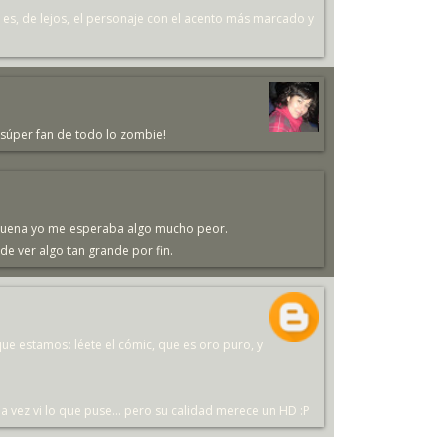
k es, de lejos, el personaje con el acento más marcado y
 súper fan de todo lo zombie!
te buena yo me esperaba algo mucho peor.
 de ver algo tan grande por fin.
 que estamos: léete el cómic, que es oro puro, y
na vez vi lo que puse... pero su calidad merece un HD :P