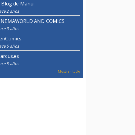
l Blog de Manu
ace 2 años
INEMAWORLD AND COMICS
ace 3 años
enComics
ace 5 años
arcus.es
ace 5 años
Mostrar todo