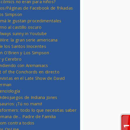
 cómics no eran para niños?
os/Páginas de Facebook de frikadas
os Simpson
má le gustan procedimentales
rno al castillo oscuro
 always sunny in Youtube
Wire: la gran serie americana
de los Santos Inocentes
n O'Brien y Los Simpson
y y Cerebro
ndiendo con Animaniacs
ht of the Conchords en directo
evistas en el Late Show de David
erman
ienciología
videojuegos de Indiana Jones
saurios: ¡Tú no mami!
sformers: todo lo que necesitas saber
emana de... Padre de Familia
om contra todos
os OnLine