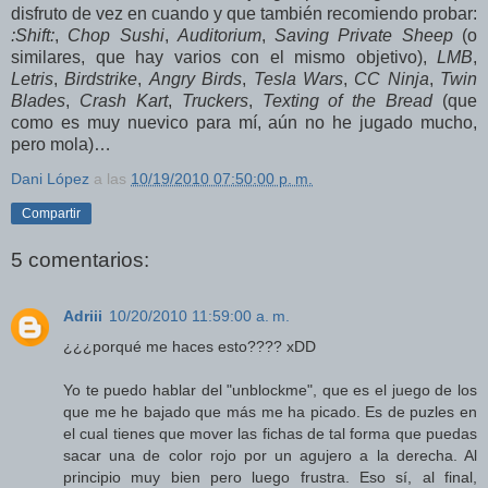
disfruto de vez en cuando y que también recomiendo probar:
:Shift:
,
Chop Sushi
,
Auditorium
,
Saving Private Sheep
(o
similares, que hay varios con el mismo objetivo),
LMB
,
Letris
,
Birdstrike
,
Angry Birds
,
Tesla Wars
,
CC Ninja
,
Twin
Blades
,
Crash Kart
,
Truckers
,
Texting of the Bread
(que
como es muy nuevico para mí, aún no he jugado mucho,
pero mola)…
Dani López
a las
10/19/2010 07:50:00 p. m.
Compartir
5 comentarios:
Adriii
10/20/2010 11:59:00 a. m.
¿¿¿porqué me haces esto???? xDD
Yo te puedo hablar del "unblockme", que es el juego de los
que me he bajado que más me ha picado. Es de puzles en
el cual tienes que mover las fichas de tal forma que puedas
sacar una de color rojo por un agujero a la derecha. Al
principio muy bien pero luego frustra. Eso sí, al final,