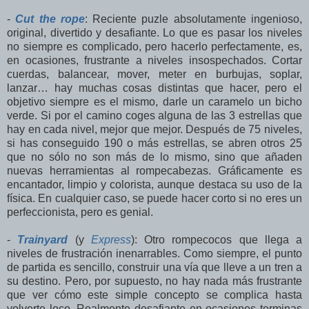
-
Cut the rope
: Reciente puzle absolutamente ingenioso,
original, divertido y desafiante. Lo que es pasar los niveles
no siempre es complicado, pero hacerlo perfectamente, es,
en ocasiones, frustrante a niveles insospechados. Cortar
cuerdas, balancear, mover, meter en burbujas, soplar,
lanzar… hay muchas cosas distintas que hacer, pero el
objetivo siempre es el mismo, darle un caramelo un bicho
verde. Si por el camino coges alguna de las 3 estrellas que
hay en cada nivel, mejor que mejor. Después de 75 niveles,
si has conseguido 190 o más estrellas, se abren otros 25
que no sólo no son más de lo mismo, sino que añaden
nuevas herramientas al rompecabezas. Gráficamente es
encantador, limpio y colorista, aunque destaca su uso de la
física. En cualquier caso, se puede hacer corto si no eres un
perfeccionista, pero es genial.
-
Trainyard
(y
Express
): Otro rompecocos que llega a
niveles de frustración inenarrables. Como siempre, el punto
de partida es sencillo, construir una vía que lleve a un tren a
su destino. Pero, por supuesto, no hay nada más frustrante
que ver cómo este simple concepto se complica hasta
volverte loco. Realmente desafiante en ocasiones terminas