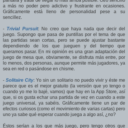
pantalla y tratar de llegar lo más arriba posible. Otro sencillo
a más no poder pero adictivo y frustrante en ocasiones.
Gráficamente está lleno de personalidad pese a su
sencillez.
-
Trivial Pursuit
: No creo que haya nada que decir del
juego. Supongo que pasa de puntillas por el tema de que
las partidas sean cortas, pero se puede ajustar bastante
dependiendo de los que jueguen y del tiempo que
queramos pasar. En mi opinión es una gran adaptación del
juego de mesa que, obviamente, se disfruta más entre, por
lo menos, dos personas, aunque permite más jugadores, ya
sea en red o pasándose en chisme.
-
Solitaire City
: Yo sin un solitario no puedo vivir y éste me
parece que es el mejor gratuito (la versión que yo tengo o
cuando yo me lo bajé, vamos) que hay en la App Store, así
que, si os gusta echar una partida de vez en cuando a este
juego universal, ya sabéis. Gráficamente tiene un par de
efectos curiosos (como el movimiento de varias cartas) pero
uno ya sabe qué esperar cuando juega a algo así, ¿no?
Éstos serían a los que más juego, pero tengo otros que