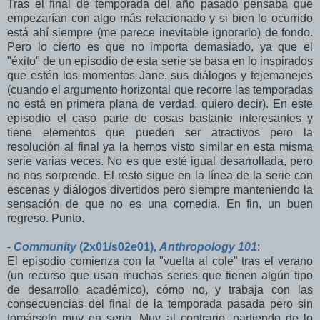
Tras el final de temporada del año pasado pensaba que
empezarían con algo más relacionado y si bien lo ocurrido
está ahí siempre (me parece inevitable ignorarlo) de fondo.
Pero lo cierto es que no importa demasiado, ya que el
"éxito" de un episodio de esta serie se basa en lo inspirados
que estén los momentos Jane, sus diálogos y tejemanejes
(cuando el argumento horizontal que recorre las temporadas
no está en primera plana de verdad, quiero decir). En este
episodio el caso parte de cosas bastante interesantes y
tiene elementos que pueden ser atractivos pero la
resolución al final ya la hemos visto similar en esta misma
serie varias veces. No es que esté igual desarrollada, pero
no nos sorprende. El resto sigue en la línea de la serie con
escenas y diálogos divertidos pero siempre manteniendo la
sensación de que no es una comedia. En fin, un buen
regreso. Punto.
-
Community
(2x01/s02e01),
Anthropology 101
:
El episodio comienza con la "vuelta al cole" tras el verano
(un recurso que usan muchas series que tienen algún tipo
de desarrollo académico), cómo no, y trabaja con las
consecuencias del final de la temporada pasada pero sin
tomárselo muy en serio. Muy al contrario, partiendo de lo