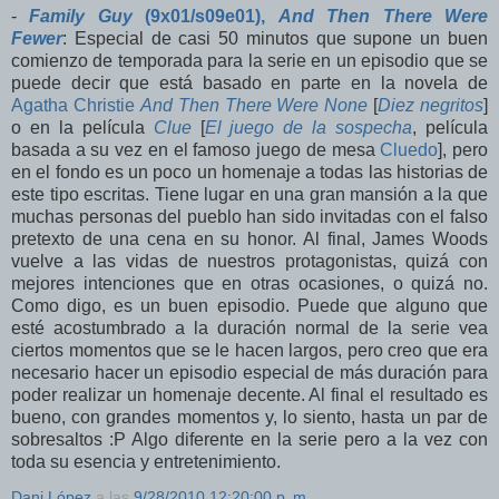
-
Family Guy
(9x01/s09e01),
And Then There Were
Fewer
: Especial de casi 50 minutos que supone un buen
comienzo de temporada para la serie en un episodio que se
puede decir que está basado en parte en la novela de
Agatha Christie
And Then There Were None
[
Diez negritos
]
o en la película
Clue
[
El juego de la sospecha
, película
basada a su vez en el famoso juego de mesa
Cluedo
], pero
en el fondo es un poco un homenaje a todas las historias de
este tipo escritas. Tiene lugar en una gran mansión a la que
muchas personas del pueblo han sido invitadas con el falso
pretexto de una cena en su honor. Al final, James Woods
vuelve a las vidas de nuestros protagonistas, quizá con
mejores intenciones que en otras ocasiones, o quizá no.
Como digo, es un buen episodio. Puede que alguno que
esté acostumbrado a la duración normal de la serie vea
ciertos momentos que se le hacen largos, pero creo que era
necesario hacer un episodio especial de más duración para
poder realizar un homenaje decente. Al final el resultado es
bueno, con grandes momentos y, lo siento, hasta un par de
sobresaltos :P Algo diferente en la serie pero a la vez con
toda su esencia y entretenimiento.
Dani López
a las
9/28/2010 12:20:00 p. m.