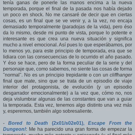
tenía ganas de ponerle las manos encima a la nueva
temporada, porque el final de la pasada nos había dejado
un poco en shock. No me cansaré de decir que en ciertas
cosas, es un final que se ve venir y, a la vez, no encaja
demasiado temporalmente (paradojas de la vida), pero éso
da lo mismo, desde mi punto de vista, porque lo potente e
interesante es que crea una nueva situación y significa
mucho a nivel emocional. Así pues lo que esperábamos, por
lo menos yo, para este principio de temporada, era que se
lidiara con las consecuencias de lo ocurrido el año pasado.
Y éso se hace, pero de la forma peculiar de la serie y del
personaje que, como sabemos, no siente las cosas de forma
"normal". No es un principio trepidante o con un
cliffhanger
final que mate, sino que se trata de un episodio de viaje
interior del protagonista, de evolución (y un episodio
desgarrador emocionalmente) a la vez que, cómo no, nos
deja vislumbrar algunas de las constantes que van a guiar
la temporada. Esta vez, tenemos algo distinto una vez más
y, esperemos, también algo sobresaliente.
-
Bored to Death
(2x01/s02e01),
Escape From the
Dungeon!
: Me ha parecido una gran forma de empezar la