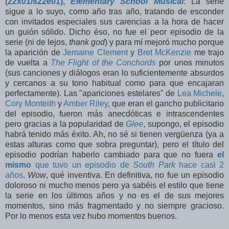
(22x01/s22e01),
Elementary School Musical
: La serie
sigue a lo suyo, como año tras año, tratando de esconder
con invitados especiales sus carencias a la hora de hacer
un guión sólido. Dicho éso, no fue el peor episodio de la
serie (ni de lejos,
thank god
) y para mí mejoró mucho porque
la aparición de
Jemaine Clement
y
Bret McKenzie
me trajo
de vuelta a
The Flight of the Conchords
por unos minutos
(sus canciones y diálogos eran lo suficientemente absurdos
y cercanos a su tono habitual como para que encajaran
perfectamente). Las "apariciones estelares" de
Lea Michele
,
Cory Monteith
y
Amber Riley
, que eran el gancho publicitario
del episodio, fueron más anecdóticas e intrascendentes
pero gracias a la popularidad de
Glee
, supongo, el episodio
habrá tenido más éxito. Ah, no sé si tienen vergüenza (ya a
estas alturas como que sobra preguntar), pero el título del
episodio podrían haberlo cambiado para que no fuera
el
mismo
que tuvo un episodio de
South Park
hace casi 2
años
.
Wow
, qué inventiva. En definitiva, no fue un episodio
doloroso ni mucho menos pero ya sabéis el estilo que tiene
la serie en los últimos años y no es el de sus mejores
momentos, sino más fragmentado y no siempre gracioso.
Por lo menos esta vez hubo momentos buenos.