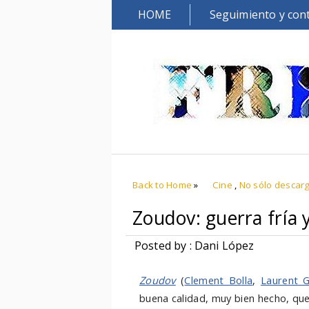
HOME
Seguimiento y con
Back to Home
»
Cine
,
No sólo descar
Zoudov: guerra fría 
Posted by : Dani López
Zoudov
(
Clement Bolla
,
Laurent Gi
buena calidad, muy bien hecho, que