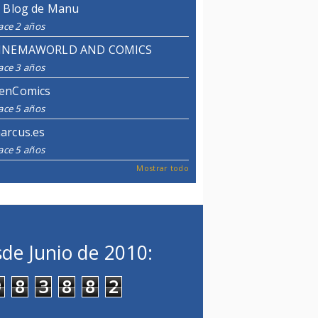
l Blog de Manu
ace 2 años
INEMAWORLD AND COMICS
ace 3 años
enComics
ace 5 años
arcus.es
ace 5 años
Mostrar todo
de Junio de 2010:
9
8
3
8
8
2