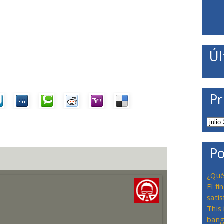
Úl
Pr
Po
¿Qué
El f
satis
This
bang