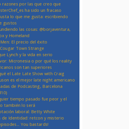
o razones por las que creo que
terChef_es ha sido un fracaso
usta lo que me gusta: escribiendo
e gustos
undiendo las cosas: @borjaventura,
Fox y Homeland
Men: El precio del éxito
t Cougar Town Strange
ue Lynch y la vida en serio
vor: Micronesia o por qué los reality
icanos son tan superiores
qué el Late Late Show with Craig
uson es el mejor late night americano
nadas de Podcasting, Barcelona
d10)
quier tiempo pasado fue peor y el
ro también lo será
otación laboral: Betty White
s de Identidad: retcon y misterio
episodes... You bastards!