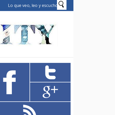
Lo que veo, leo y escucho