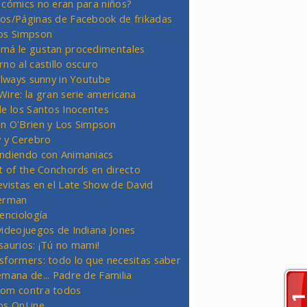
 cómics no eran para niños?
os/Páginas de Facebook de frikadas
os Simpson
má le gustan procedimentales
rno al castillo oscuro
 always sunny in Youtube
Wire: la gran serie americana
de los Santos Inocentes
n O'Brien y Los Simpson
y y Cerebro
ndiendo con Animaniacs
ht of the Conchords en directo
evistas en el Late Show de David
erman
ienciología
videojuegos de Indiana Jones
saurios: ¡Tú no mami!
sformers: todo lo que necesitas saber
emana de... Padre de Familia
om contra todos
os OnLine