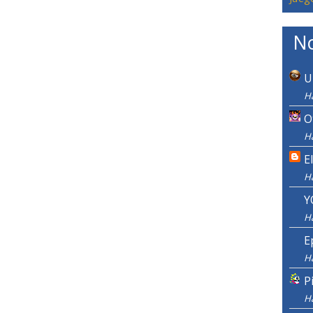
No
U
Ha
O
Ha
E
H
Y
H
E
H
P
H