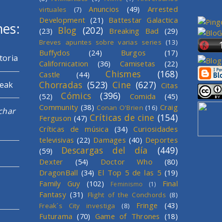
Anuncios
(49)
Arrested
virtuales
(7)
Development
(21)
Battestar Galactica
mes:
Blog
(202)
(23)
Breaking Bad
(29)
Breves apuntes sobre varias series
(13)
Buffydos
(24)
Burgos
(17)
toria
Californication
(36)
Camisetas
(22)
Chismes
(168)
Castle
(44)
Chorradas
(523)
Cine
(627)
reak
Citas
Cómics
(396)
(52)
Comida
(45)
Community
(38)
Craig
Conan O'Brien
(16)
char
Críticas de cine
(154)
Ferguson
(47)
Críticas de música
(34)
Curiosidades
televisivas
(22)
Damages
(40)
Deportes
Descargas del día
(449)
(59)
Dexter
(54)
Doctor Who
(80)
DragonBall
(34)
El Top 5 de las 5
(19)
Family Guy
(102)
Final
Feminismo
(1)
Fantasy
(31)
Flight of the Conchords
(8)
Fringe
(43)
Freak´s City investiga
(8)
Futurama
(70)
Game of Thrones
(18)