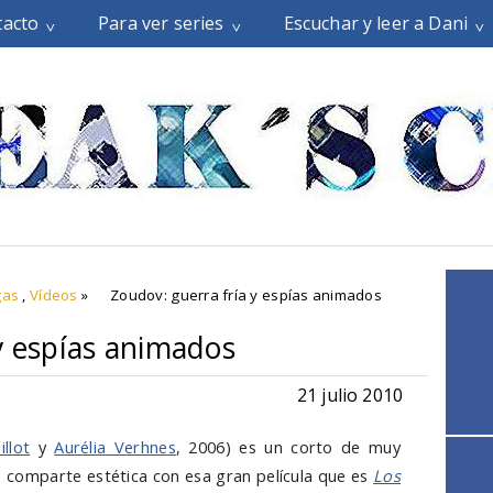
tacto
Para ver series
Escuchar y leer a Dani
gas
,
Vídeos
»
Zoudov: guerra fría y espías animados
y espías animados
21 julio 2010
llot
y
Aurélia Verhnes
, 2006) es un corto de muy
 comparte estética con esa gran película que es
Los