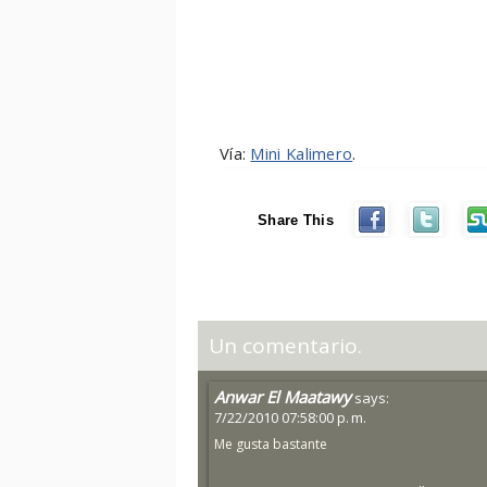
Vía:
Mini Kalimero
.
Share This
Un comentario.
Anwar El Maatawy
says:
7/22/2010 07:58:00 p. m.
Me gusta bastante