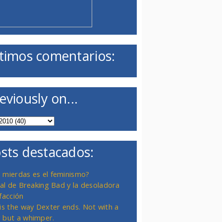
timos comentarios:
eviously on...
sts destacados:
 mierdas es el feminismo?
inal de Breaking Bad y la desoladora
facción
 is the way Dexter ends. Not with a
 but a whimper.