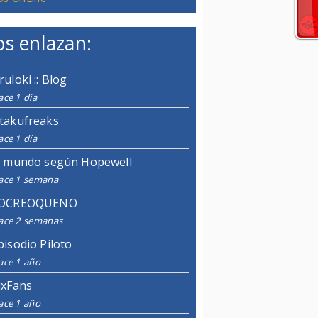
s enlazan:
ruloki :: Blog
ce 1 día
takufreaks
ce 1 día
l mundo según Hopewell
ace 1 semana
OCREOQUENO
ace 2 semanas
pisodio Piloto
ace 1 año
ixFans
ace 1 año