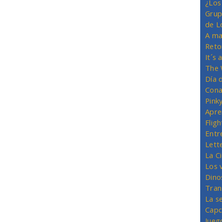
¿Los
Grup
de L
A ma
Reto
It´s
The 
Día 
Cona
Pink
Apre
Flig
Entr
Lett
La C
Los 
Dino
Tran
La s
Capc
Jueg