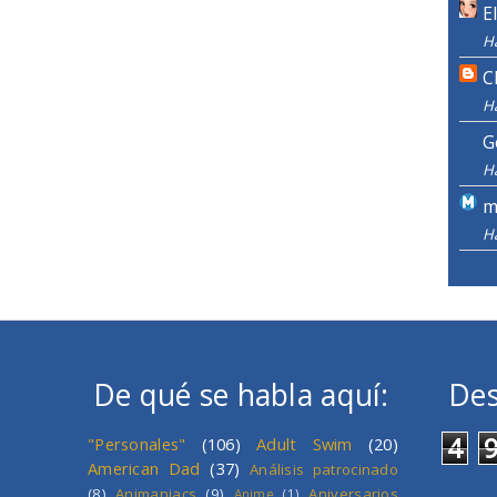
E
H
C
H
G
H
m
H
De qué se habla aquí:
Des
4
"Personales"
(106)
Adult Swim
(20)
American Dad
(37)
Análisis patrocinado
(8)
Animaniacs
(9)
Aniversarios
Anime
(1)