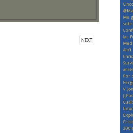
Cinc
@Mas
Me g
sobr
Conf
las 
NEXT
Mad 
Ain’
Enriq
Survi
amer
Por 
Ferg
V Jo
(jPo
Cual
futu
Expl
Crisi
200 