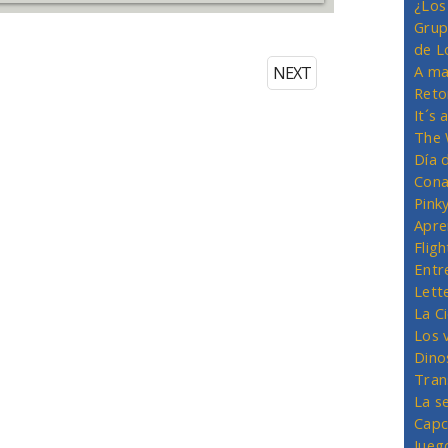
¿Los
Grup
de L
A ma
NEXT
Reto
It´s
The 
Día 
Cona
Pink
Apre
Flig
Entr
Lett
La C
Los 
Dino
Tran
La s
Capc
Jueg