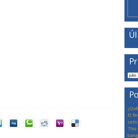
Úl
Pr
Po
¿Qué
El f
satis
This
bang