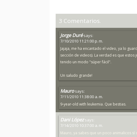
3 Comentarios.
Jorge Duré
says:
7/10/2010 11:21:00 p. m.
Jajaja, me ha encantado el video, ya lo gua
sección de videos). La verdad es que estos 
tenido un modo "súper fácil".
Un saludo grande!
Mauro
says:
7/11/2010 11:38:00 a. m.
9-year-old with leukemia. Que bestias.
Dani López
says:
7/14/2010 10:37:00 a. m.
Mauro, ya sabes que un poco animalicos sí qu