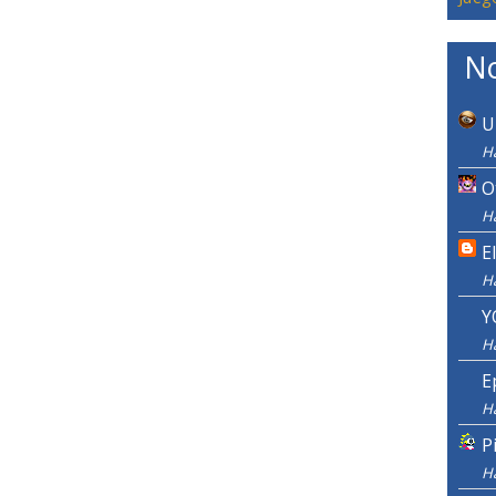
No
U
H
O
H
E
H
Y
H
E
H
P
H