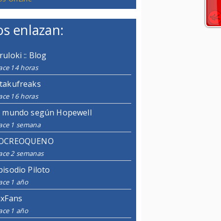
s enlazan:
ruloki :: Blog
ace 14 horas
takufreaks
ace 16 horas
l mundo según Hopewell
ace 1 semana
OCREOQUENO
ace 2 semanas
pisodio Piloto
ace 1 año
ixFans
ace 1 año