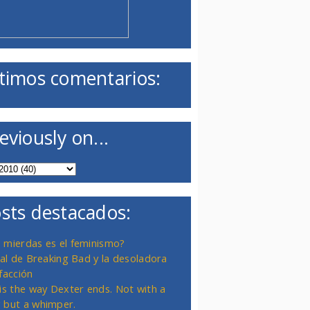
timos comentarios:
eviously on...
sts destacados:
 mierdas es el feminismo?
inal de Breaking Bad y la desoladora
facción
 is the way Dexter ends. Not with a
 but a whimper.