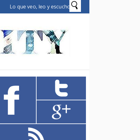
Lo que veo, leo y escucho