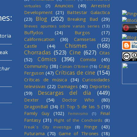
Anuncios
(49)
Arrested
virtuales
(7)
Development
(21)
Battestar Galactica
mes:
Blog
(202)
(23)
Breaking Bad
(29)
Breves apuntes sobre varias series
(13)
Buffydos
(24)
Burgos
(17)
toria
Californication
(36)
Camisetas
(22)
Chismes
(168)
Castle
(44)
Chorradas
(523)
Cine
(627)
reak
Citas
Cómics
(396)
(52)
Comida
(45)
Community
(38)
Craig
Conan O'Brien
(16)
char
Críticas de cine
(154)
Ferguson
(47)
Críticas de música
(34)
Curiosidades
televisivas
(22)
Damages
(40)
Deportes
Descargas del día
(449)
(59)
Dexter
(54)
Doctor Who
(80)
DragonBall
(34)
El Top 5 de las 5
(19)
Family Guy
(102)
Final
Feminismo
(1)
Fantasy
(31)
Flight of the Conchords
(8)
Fringe
(43)
Freak´s City investiga
(8)
Futurama
(70)
Game of Thrones
(18)