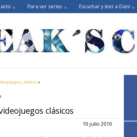
tacto
Para ver series
Escuchar y leer a Dani
ideojuegos
,
Vídeos
»
s
videojuegos clásicos
10 julio 2010