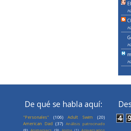
E
H
C
H
G
H
m
H
De qué se habla aquí:
Des
4
"Personales"
(106)
Adult Swim
(20)
American Dad
(37)
Análisis patrocinado
(8)
Animaniacs
(9)
Aniversarios
Anime
(1)