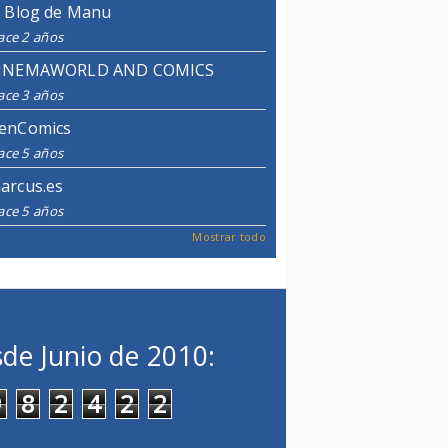
l Blog de Manu
ace 2 años
INEMAWORLD AND COMICS
ace 3 años
enComics
ace 5 años
arcus.es
ace 5 años
Mostrar todo
de Junio de 2010:
9
8
2
4
2
2