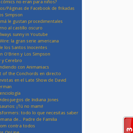
 cómics no eran para niños?
os/Páginas de Facebook de frikadas
os Simpson
má le gustan procedimentales
rno al castillo oscuro
 always sunny in Youtube
Wire: la gran serie americana
de los Santos Inocentes
n O'Brien y Los Simpson
y y Cerebro
ndiendo con Animaniacs
ht of the Conchords en directo
evistas en el Late Show de David
erman
ienciología
videojuegos de Indiana Jones
saurios: ¡Tú no mami!
sformers: todo lo que necesitas saber
emana de... Padre de Familia
om contra todos
os OnLine