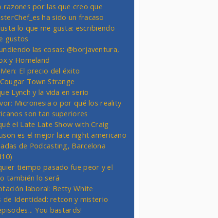
o razones por las que creo que
terChef_es ha sido un fracaso
usta lo que me gusta: escribiendo
e gustos
undiendo las cosas: @borjaventura,
Fox y Homeland
Men: El precio del éxito
t Cougar Town Strange
ue Lynch y la vida en serio
vor: Micronesia o por qué los reality
icanos son tan superiores
qué el Late Late Show with Craig
uson es el mejor late night americano
nadas de Podcasting, Barcelona
d10)
quier tiempo pasado fue peor y el
ro también lo será
otación laboral: Betty White
s de Identidad: retcon y misterio
episodes... You bastards!