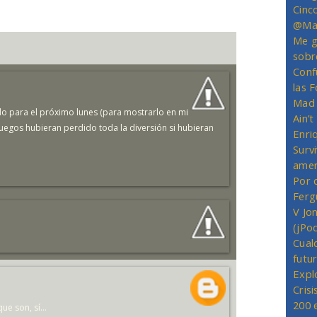
Cinc
@Mas
Me g
sobr
Conf
las 
Mad 
rdo para el próximo lunes (para mostrarlo en mi
Ain’
juegos hubieran perdido toda la diversión si hubieran
Enriq
Survi
amer
Por 
Ferg
V Jo
(jPo
Cual
futu
Expl
Crisi
200 
e son, sí...