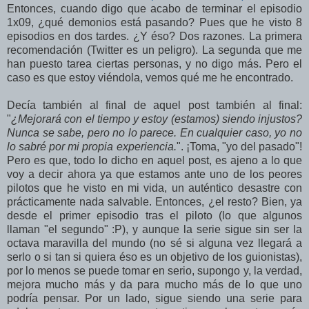
Entonces, cuando digo que acabo de terminar el episodio
1x09, ¿qué demonios está pasando? Pues que he visto 8
episodios en dos tardes. ¿Y éso? Dos razones. La primera
recomendación (Twitter es un peligro). La segunda que me
han puesto tarea ciertas personas, y no digo más. Pero el
caso es que estoy viéndola, vemos qué me he encontrado.
Decía también al final de aquel post también al final:
"
¿Mejorará con el tiempo y estoy (estamos) siendo injustos?
Nunca se sabe, pero no lo parece. En cualquier caso, yo no
lo sabré por mi propia experiencia.
". ¡Toma, "yo del pasado"!
Pero es que, todo lo dicho en aquel post, es ajeno a lo que
voy a decir ahora ya que estamos ante uno de los peores
pilotos que he visto en mi vida, un auténtico desastre con
prácticamente nada salvable. Entonces, ¿el resto? Bien, ya
desde el primer episodio tras el piloto (lo que algunos
llaman "el segundo" :P), y aunque la serie sigue sin ser la
octava maravilla del mundo (no sé si alguna vez llegará a
serlo o si tan si quiera éso es un objetivo de los guionistas),
por lo menos se puede tomar en serio, supongo y, la verdad,
mejora mucho más y da para mucho más de lo que uno
podría pensar. Por un lado, sigue siendo una serie para