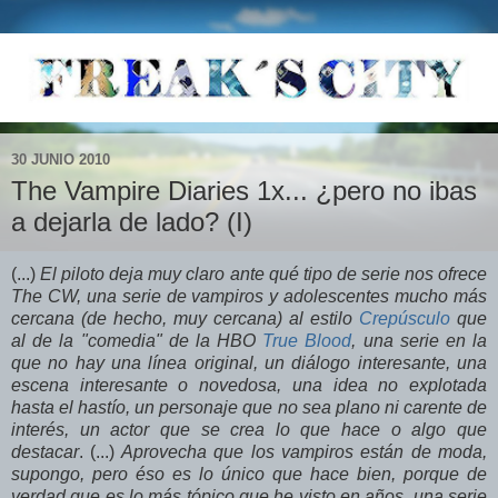
30 JUNIO 2010
The Vampire Diaries 1x... ¿pero no ibas
a dejarla de lado? (I)
(...)
El piloto deja muy claro ante qué tipo de serie nos ofrece
The CW, una serie de vampiros y adolescentes mucho más
cercana (de hecho, muy cercana) al estilo
Crepúsculo
que
al de la "comedia" de la HBO
True Blood
, una serie en la
que no hay una línea original, un diálogo interesante, una
escena interesante o novedosa, una idea no explotada
hasta el hastío, un personaje que no sea plano ni carente de
interés, un actor que se crea lo que hace o algo que
destacar
. (...)
Aprovecha que los vampiros están de moda,
supongo, pero éso es lo único que hace bien, porque de
verdad que es lo más tópico que he visto en años, una serie