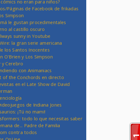
 cómics no eran para niños?
os/Páginas de Facebook de frikadas
os Simpson
má le gustan procedimentales
rno al castillo oscuro
 always sunny in Youtube
Wire: la gran serie americana
de los Santos Inocentes
n O'Brien y Los Simpson
y y Cerebro
ndiendo con Animaniacs
ht of the Conchords en directo
evistas en el Late Show de David
erman
ienciología
videojuegos de Indiana Jones
saurios: ¡Tú no mami!
sformers: todo lo que necesitas saber
emana de... Padre de Familia
om contra todos
os OnLine