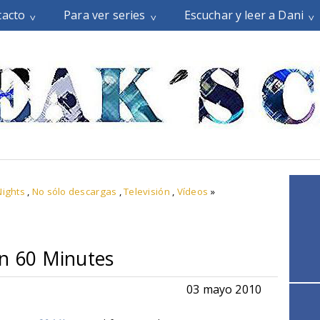
tacto
Para ver series
Escuchar y leer a Dani
Nights
,
No sólo descargas
,
Televisión
,
Vídeos
»
en 60 Minutes
03 mayo 2010