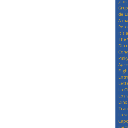
¿Los
Grup
de L
A ma
Reto
It´s
The 
Día 
Cona
Pink
Apre
Flig
Entr
Lett
La C
Los 
Dino
Tran
La s
Capc
Jueg