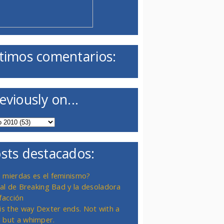
timos comentarios:
eviously on...
sts destacados:
 mierdas es el feminismo?
inal de Breaking Bad y la desoladora
facción
 is the way Dexter ends. Not with a
 but a whimper.