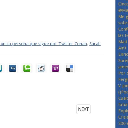
Cinc
@Mas
Me g
sobr
Conf
las 
Mad 
la única persona que sigue por Twitter Conan
,
Sarah
Ain’
Enriq
Survi
amer
Por 
Ferg
V Jo
(jPo
Cual
futu
NEXT
Expl
Crisi
200 