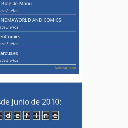
l Blog de Manu
ace 2 años
INEMAWORLD AND COMICS
ace 3 años
enComics
ace 5 años
arcus.es
ace 5 años
Mostrar todo
de Junio de 2010:
n
d
e
f
i
n
e