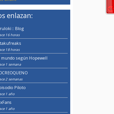
s enlazan:
ruloki :: Blog
ace 16 horas
takufreaks
ace 18 horas
l mundo según Hopewell
ace 1 semana
OCREOQUENO
ace 2 semanas
pisodio Piloto
ace 1 año
ixFans
ace 1 año