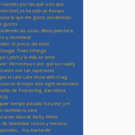
o razones por las que creo que
terChef_es ha sido un fracaso
usta lo que me gusta: escribiendo
e gustos
undiendo las cosas: @borjaventura,
Fox y Homeland
Men: El precio del éxito
t Cougar Town Strange
ue Lynch y la vida en serio
vor: Micronesia o por qué los reality
icanos son tan superiores
qué el Late Late Show with Craig
uson es el mejor late night americano
nadas de Podcasting, Barcelona
d10)
quier tiempo pasado fue peor y el
ro también lo será
otación laboral: Betty White
s de Identidad: retcon y misterio
episodes... You bastards!