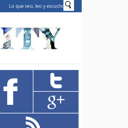
Lo que veo, leo y escucho