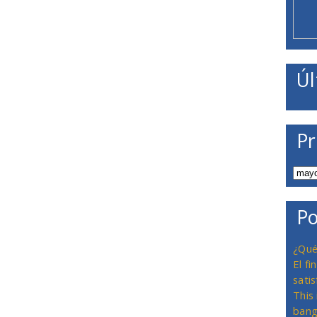
Úl
Pr
Po
¿Qué
El f
satis
This
bang