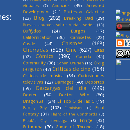
Anuncios
(49)
Arrested
virtuales
(7)
Development
(21)
Battestar Galactica
mes:
Blog
(202)
(23)
Breaking Bad
(29)
Breves apuntes sobre varias series
(13)
Buffydos
(24)
Burgos
(17)
Californication
(36)
Camisetas
(22)
Chismes
(168)
Castle
(44)
Chorradas
(523)
Cine
(627)
Citas
Cómics
(396)
(52)
Comida
(45)
Community
(38)
Craig
Conan O'Brien
(16)
Críticas de cine
(154)
Ferguson
(47)
Críticas de música
(34)
Curiosidades
televisivas
(22)
Damages
(40)
Deportes
Descargas del día
(449)
(59)
Dexter
(54)
Doctor Who
(80)
DragonBall
(34)
El Top 5 de las 5
(19)
Family Guy
(102)
Final
Feminismo
(1)
Fantasy
(31)
Flight of the Conchords
(8)
Fringe
(43)
Freak´s City investiga
(8)
Futurama
(70)
Game of Thrones
(18)