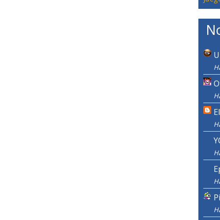
No
U
H
O
H
E
H
Y
H
E
H
P
H