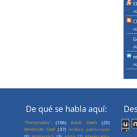
E
H
C
H
G
H
m
H
De qué se habla aquí:
Des
u
"Personales"
(106)
Adult Swim
(20)
American Dad
(37)
Análisis patrocinado
d
(8)
Animaniacs
(9)
Aniversarios
Anime
(1)