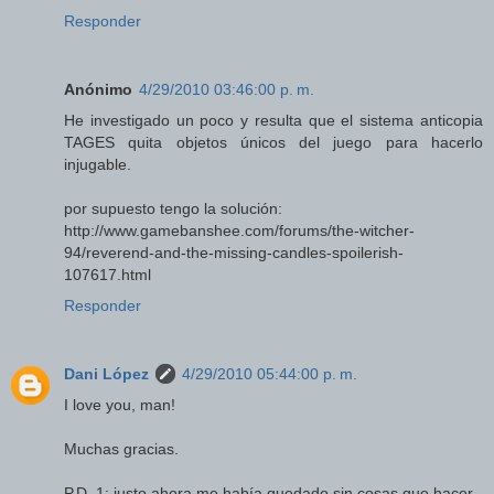
Responder
Anónimo
4/29/2010 03:46:00 p. m.
He investigado un poco y resulta que el sistema anticopia
TAGES quita objetos únicos del juego para hacerlo
injugable.
por supuesto tengo la solución:
http://www.gamebanshee.com/forums/the-witcher-
94/reverend-and-the-missing-candles-spoilerish-
107617.html
Responder
Dani López
4/29/2010 05:44:00 p. m.
I love you, man!
Muchas gracias.
P.D. 1: justo ahora me había quedado sin cosas que hacer.