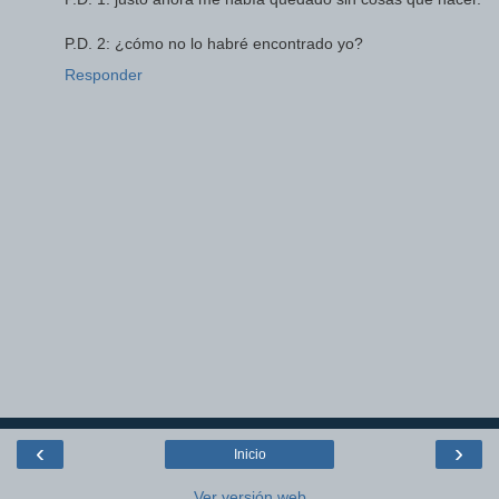
P.D. 2: ¿cómo no lo habré encontrado yo?
Responder
‹
›
Inicio
Ver versión web