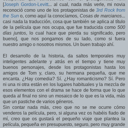
[
Joseph Gordon-Levitt
... al cual, nada más verle, mi novia
reconoció como uno de los protagonistas de
3rd Rock from
the Sun
o, como aquí la conocíamos,
Cosas de marcianos
...
casi nada la traducción, cosa que también se aplica al título
de la película que nos ocupa, que fue traducida como
500
días juntos
, lo cual hace que pierda su significado, pero
bueno], que nos pongamos de su lado, como si fuera
nuestro amigo o nosotros mismos. Un buen trabajo ahí.
El desarrollo de la historia, da saltos temporales muy
inteligentes adelante y atrás en el tiempo y tiene muy
buenos personajes, desde los protagonistas hasta los
amigos de Tom y, claro, su hermana pequeña, que me
encanta. ¿Hay comedia? Sí. ¿Hay romanticismo? Sí. Pero
ni una ni otra están en los lugares habituales y la mezcla de
esos elementos con el drama se hace de forma que lo que
queda al final no sino un mosaico de lo que es la vida, más
que un pastiche de varios géneros.
Sin contar nada más, creo que no se me ocurre cómo
venderos la película, pero, si alguna vez os habéis fiado de
mí, creo que os gustará el pequeño viaje que plantea la
película, pequeña en presupuesto, seguro, pero muy grande