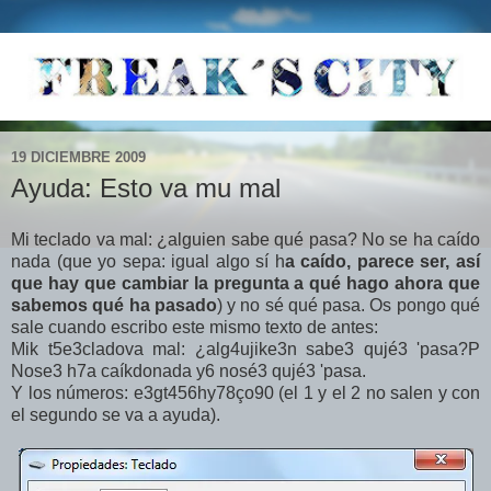
19 DICIEMBRE 2009
Ayuda: Esto va mu mal
Mi teclado va mal: ¿alguien sabe qué pasa? No se ha caído
nada (que yo sepa: igual algo sí h
a caído, parece ser, así
que hay que cambiar la pregunta a qué hago ahora que
sabemos qué ha pasado
) y no sé qué pasa. Os pongo qué
sale cuando escribo este mismo texto de antes:
Mik t5e3cladova mal: ¿alg4ujike3n sabe3 qujé3 'pasa?P
Nose3 h7a caíkdonada y6 nosé3 qujé3 'pasa.
Y los números: e3gt456hy78ço90 (el 1 y el 2 no salen y con
el segundo se va a ayuda).