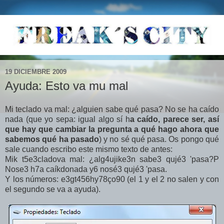
19 DICIEMBRE 2009
Ayuda: Esto va mu mal
Mi teclado va mal: ¿alguien sabe qué pasa? No se ha caído
nada (que yo sepa: igual algo sí h
a caído, parece ser, así
que hay que cambiar la pregunta a qué hago ahora que
sabemos qué ha pasado
) y no sé qué pasa. Os pongo qué
sale cuando escribo este mismo texto de antes:
Mik t5e3cladova mal: ¿alg4ujike3n sabe3 qujé3 'pasa?P
Nose3 h7a caíkdonada y6 nosé3 qujé3 'pasa.
Y los números: e3gt456hy78ço90 (el 1 y el 2 no salen y con
el segundo se va a ayuda).