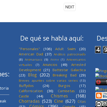
NEXT
De qué se habla aquí:
Des
4
"Personales"
(106)
Adult Swim
(20)
American Dad
(37)
Análisis patrocinado
(8)
Animaniacs
(9)
Aniversarios
Anime
(1)
Anuncios
(49)
Arrested
virtuales
(7)
Development
(21)
Battestar Galactica
mes:
Blog
(202)
(23)
Breaking Bad
(29)
Breves apuntes sobre varias series
(13)
Buffydos
(24)
Burgos
(17)
toria
Californication
(36)
Camisetas
(22)
Chismes
(168)
Castle
(44)
Chorradas
(523)
Cine
(627)
reak
Citas
Cómics
(396)
(52)
Comida
(45)