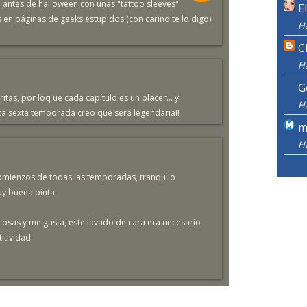
e antes de halloween con unas "tattoo sleeves"
E
en páginas de geeks estupidos (con cariño te lo digo)
H
C
H
G
itas, por loq ue cada capítulo es un placer... y
H
a sexta temporada creo que será legendaria!!
m
H
omienzos de todas las temporadas, tranquilo
uy buena pinta.
osas y me gusta, este lavado de cara era necesario
itividad.