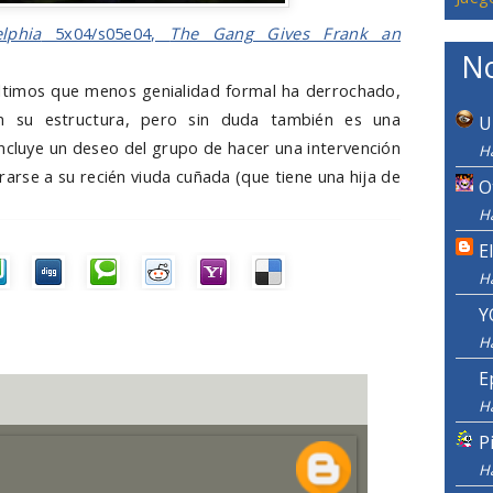
lphia
5x04/s05e04,
The Gang Gives Frank an
No
 últimos que menos genialidad formal ha derrochado,
n su estructura, pero sin duda también es una
U
cluye un deseo del grupo de hacer una intervención
H
irarse a su recién viuda cuñada (que tiene una hija de
O
H
E
H
Y
H
E
H
P
H