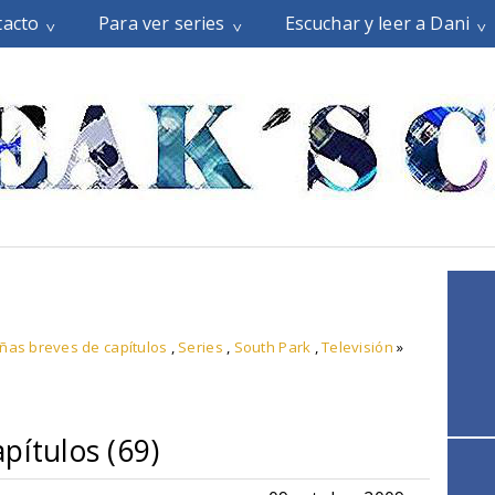
tacto
Para ver series
Escuchar y leer a Dani
ñas breves de capítulos
,
Series
,
South Park
,
Televisión
»
pítulos (69)