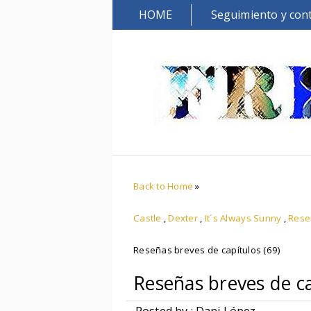
HOME
Seguimiento y con
Back to Home
»
Castle
,
Dexter
,
It´s Always Sunny
,
Rese
Reseñas breves de capítulos (69)
Reseñas breves de ca