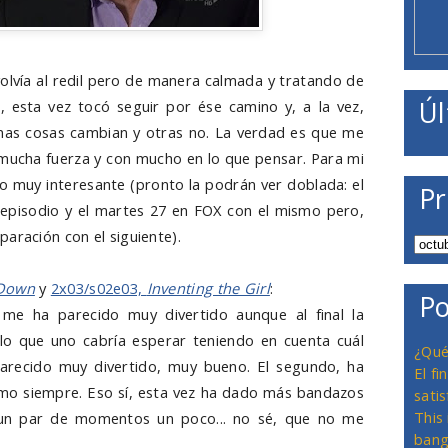
 volvía al redil pero de manera calmada y tratando de
Úl
s, esta vez tocó seguir por ése camino y, a la vez,
nas cosas cambian y otras no. La verdad es que me
 mucha fuerza y con mucho en lo que pensar. Para mi
 muy interesante (pronto la podrán ver doblada: el
Pr
 episodio y el martes 27 en FOX con el mismo pero,
aración con el siguiente).
 Down
y
2x03/s02e03,
Inventing the Girl
:
Po
 me ha parecido muy divertido aunque al final la
lo que uno cabría esperar teniendo en cuenta cuál
¿Qué
arecido muy divertido, muy bueno. El segundo, ha
El f
mo siempre. Eso sí, esta vez ha dado más bandazos
satis
This
un par de momentos un poco... no sé, que no me
bang