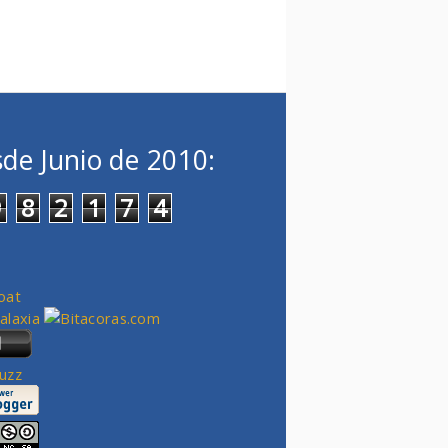
de Junio de 2010:
9
8
2
1
7
4