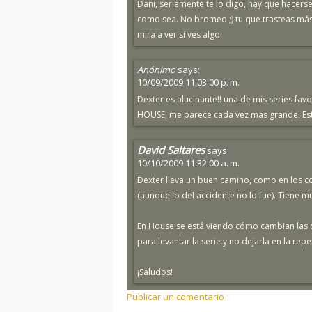
Dani, seriamente te lo digo, hay que hacers
como sea. No bromeo ;) tu que trasteas más 
mira a ver si ves algo
Anónimo
says:
10/09/2009 11:03:00 p. m.
Dexter es alucinante!! una de mis series favor
HOUSE, me parece cada vez mas grande. Est
David Saltares
says:
10/10/2009 11:32:00 a. m.
Dexter lleva un buen camino, como en los c
(aunque lo del accidente no lo fue). Tiene m
En House se está viendo cómo cambian las c
para levantar la serie y no dejarla en la repet
¡Saludos!
Publicar un comentario