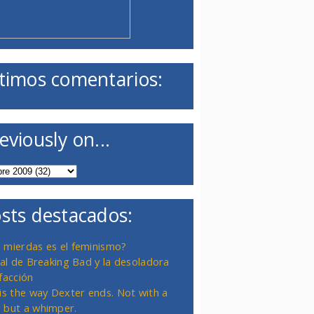
timos comentarios:
eviously on...
sts destacados:
 mierdas es el feminismo?
inal de Breaking Bad y la desoladora
facción
 is the way Dexter ends. Not with a
 but a whimper.