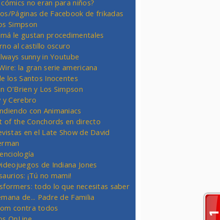
 cómics no eran para niños?
os/Páginas de Facebook de frikadas
os Simpson
má le gustan procedimentales
rno al castillo oscuro
 always sunny in Youtube
Wire: la gran serie americana
de los Santos Inocentes
n O'Brien y Los Simpson
y y Cerebro
ndiendo con Animaniacs
ht of the Conchords en directo
evistas en el Late Show de David
erman
ienciología
videojuegos de Indiana Jones
saurios: ¡Tú no mami!
sformers: todo lo que necesitas saber
emana de... Padre de Familia
om contra todos
os OnLine