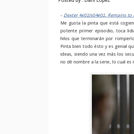
Posted by : Dani López
-
Dexter
4x02/s04e02,
Remains to 
Me gusta la pinta que está cogi
potente primer episodio, toca lidi
hilos que terminarán por romperlo
Pinta bien todo ésto y es genial q
ideas, siendo una vez más los secu
no dé nombre a la serie, lo cual es 