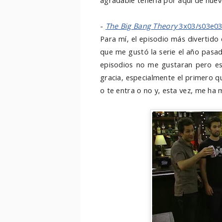
agradable tenerla por aquí de nuev
-
The Big Bang Theory
3x03/s03e0
Para mí, el episodio más divertido
que me gustó la serie el año pasa
episodios no me gustaran pero es
gracia, especialmente el primero q
o te entra o no y, esta vez, me ha m