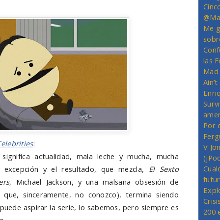
Cinc
@Mas
Me g
sobr
Conf
las 
Mad 
Ain’
Enriq
Survi
amer
Por 
Ferg
elebrities
:
V Jo
 significa actualidad, mala leche y mucha, mucha
(jPo
Cual
es excepción y el resultado, que mezcla,
El Sexto
futu
ers
, Michael Jackson, y una malsana obsesión de
Expl
que, sinceramente, no conozco), termina siendo
Crisi
puede aspirar la serie, lo sabemos, pero siempre es
200 