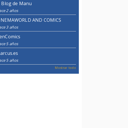
l Blog de Manu
ace 2 años
INEMAWORLD AND COMICS
ace 3 años
enComics
ace 5 años
arcus.es
ace 5 años
Mostrar todo