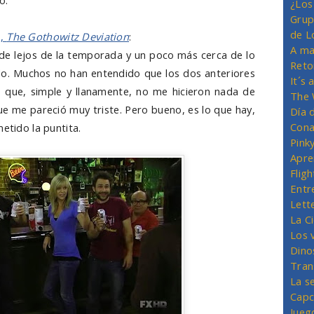
o.
¿Los
Grup
de L
3,
The Gothowitz Deviation
:
A ma
 de lejos de la temporada y un poco más cerca de lo
Reto
do. Muchos no han entendido que los dos anteriores
It´s
 que, simple y llanamente, no me hicieron nada de
The 
ue me pareció muy triste. Pero bueno, es lo que hay,
Día 
Cona
etido la puntita.
Pink
Apre
Flig
Entr
Lett
La C
Los 
Dino
Tran
La s
Capc
Jueg