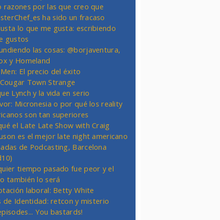
o razones por las que creo que
terChef_es ha sido un fracaso
usta lo que me gusta: escribiendo
e gustos
undiendo las cosas: @borjaventura,
Fox y Homeland
Men: El precio del éxito
t Cougar Town Strange
ue Lynch y la vida en serio
vor: Micronesia o por qué los reality
icanos son tan superiores
qué el Late Late Show with Craig
uson es el mejor late night americano
nadas de Podcasting, Barcelona
d10)
quier tiempo pasado fue peor y el
ro también lo será
otación laboral: Betty White
s de Identidad: retcon y misterio
episodes... You bastards!