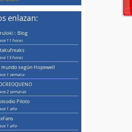
s enlazan:
ruloki :: Blog
ace 11 horas
takufreaks
ace 13 horas
l mundo según Hopewell
ace 1 semana
OCREOQUENO
ace 2 semanas
pisodio Piloto
ace 1 año
ixFans
ace 1 año