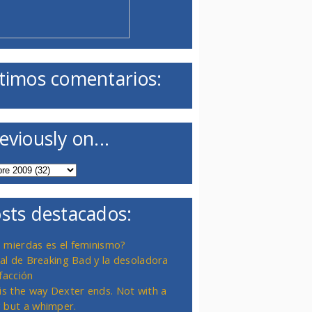
timos comentarios:
eviously on...
sts destacados:
 mierdas es el feminismo?
inal de Breaking Bad y la desoladora
facción
 is the way Dexter ends. Not with a
 but a whimper.