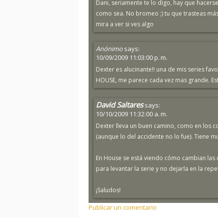
Dani, seriamente te lo digo, hay que hacers
como sea. No bromeo ;) tu que trasteas más 
mira a ver si ves algo
Anónimo
says:
10/09/2009 11:03:00 p. m.
Dexter es alucinante!! una de mis series favor
HOUSE, me parece cada vez mas grande. Est
David Saltares
says:
10/10/2009 11:32:00 a. m.
Dexter lleva un buen camino, como en los c
(aunque lo del accidente no lo fue). Tiene m
En House se está viendo cómo cambian las c
para levantar la serie y no dejarla en la repet
¡Saludos!
Publicar un comentario