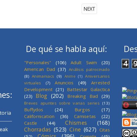
NEXT
De qué se habla aquí:
Des
4
"Personales"
(106)
Adult Swim
(20)
American Dad
(37)
Análisis patrocinado
(8)
Animaniacs
(9)
Aniversarios
Anime
(1)
Anuncios
(49)
Arrested
virtuales
(7)
Development
(21)
Battestar Galactica
mes:
Blog
(202)
(23)
Breaking Bad
(29)
Breves apuntes sobre varias series
(13)
Buffydos
(24)
Burgos
(17)
toria
Californication
(36)
Camisetas
(22)
Chismes
(168)
Castle
(44)
Chorradas
(523)
Cine
(627)
reak
Citas
Cómics
(396)
(52)
Comida
(45)