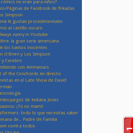
 cómics no eran para niños?
os/Páginas de Facebook de frikadas
os Simpson
má le gustan procedimentales
rno al castillo oscuro
 always sunny in Youtube
Wire: la gran serie americana
de los Santos Inocentes
n O'Brien y Los Simpson
y y Cerebro
ndiendo con Animaniacs
ht of the Conchords en directo
evistas en el Late Show de David
erman
ienciología
videojuegos de Indiana Jones
saurios: ¡Tú no mami!
sformers: todo lo que necesitas saber
emana de... Padre de Familia
om contra todos
os OnLine