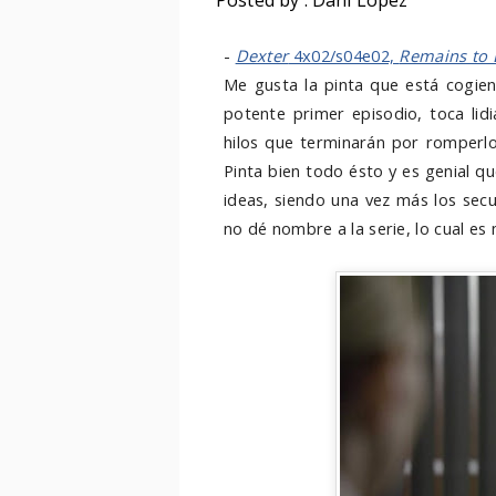
Posted by : Dani López
-
Dexter
4x02/s04e02,
Remains to 
Me gusta la pinta que está cogi
potente primer episodio, toca lidi
hilos que terminarán por romperlo
Pinta bien todo ésto y es genial q
ideas, siendo una vez más los secu
no dé nombre a la serie, lo cual es 