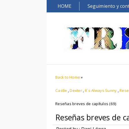
HOME
Seguimiento y con
Back to Home
»
Castle
,
Dexter
,
It´s Always Sunny
,
Rese
Reseñas breves de capítulos (69)
Reseñas breves de ca