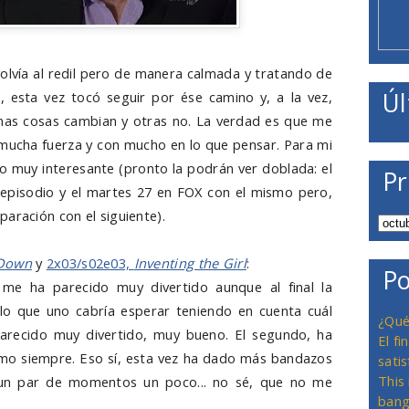
 volvía al redil pero de manera calmada y tratando de
Úl
s, esta vez tocó seguir por ése camino y, a la vez,
nas cosas cambian y otras no. La verdad es que me
 mucha fuerza y con mucho en lo que pensar. Para mi
 muy interesante (pronto la podrán ver doblada: el
Pr
 episodio y el martes 27 en FOX con el mismo pero,
aración con el siguiente).
 Down
y
2x03/s02e03,
Inventing the Girl
:
Po
 me ha parecido muy divertido aunque al final la
lo que uno cabría esperar teniendo en cuenta cuál
¿Qué
arecido muy divertido, muy bueno. El segundo, ha
El f
mo siempre. Eso sí, esta vez ha dado más bandazos
satis
This
un par de momentos un poco... no sé, que no me
bang