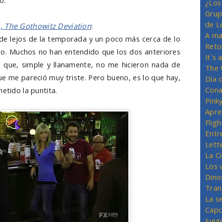
o.
¿Los
Grup
de L
3,
The Gothowitz Deviation
:
A ma
 de lejos de la temporada y un poco más cerca de lo
Reto
do. Muchos no han entendido que los dos anteriores
It´s
 que, simple y llanamente, no me hicieron nada de
The 
ue me pareció muy triste. Pero bueno, es lo que hay,
Día 
Cona
etido la puntita.
Pink
Apre
Flig
Entr
Lett
La C
Los 
Dino
Tran
La s
Capc
Jueg