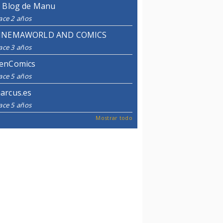
l Blog de Manu
ace 2 años
INEMAWORLD AND COMICS
ace 3 años
enComics
ace 5 años
arcus.es
ace 5 años
Mostrar todo