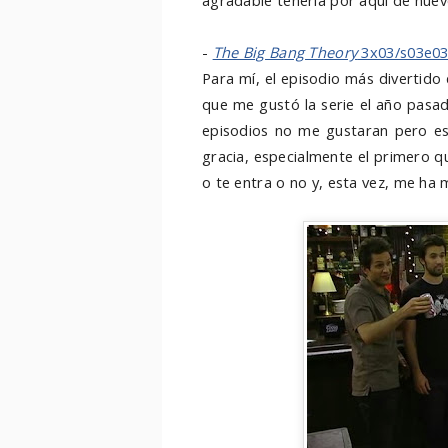
agradable tenerla por aquí de nuev
-
The Big Bang Theory
3x03/s03e0
Para mí, el episodio más divertido
que me gustó la serie el año pasa
episodios no me gustaran pero es
gracia, especialmente el primero q
o te entra o no y, esta vez, me ha m