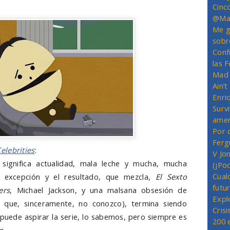
Cinc
@Mas
Me g
sobr
Conf
las 
Mad 
Ain’
Enriq
Survi
amer
Por 
Ferg
elebrities
:
V Jo
 significa actualidad, mala leche y mucha, mucha
(jPo
Cual
es excepción y el resultado, que mezcla,
El Sexto
futu
ers
, Michael Jackson, y una malsana obsesión de
Expl
que, sinceramente, no conozco), termina siendo
Crisi
puede aspirar la serie, lo sabemos, pero siempre es
200 