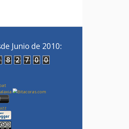
de Junio de 2010:
9
8
2
7
0
0