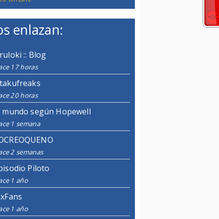
s enlazan:
ruloki :: Blog
ace 17 horas
takufreaks
ace 20 horas
l mundo según Hopewell
ace 1 semana
OCREOQUENO
ace 2 semanas
pisodio Piloto
ace 1 año
ixFans
ace 1 año