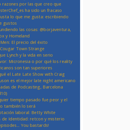
o razones por las que creo que
terChef_es ha sido un fracaso
usta lo que me gusta: escribiendo
e gustos
undiendo las cosas: @borjaventura,
Fox y Homeland
Men: El precio del éxito
t Cougar Town Strange
ue Lynch y la vida en serio
vor: Micronesia o por qué los reality
icanos son tan superiores
qué el Late Late Show with Craig
uson es el mejor late night americano
nadas de Podcasting, Barcelona
d10)
quier tiempo pasado fue peor y el
ro también lo será
otación laboral: Betty White
s de Identidad: retcon y misterio
episodes... You bastards!