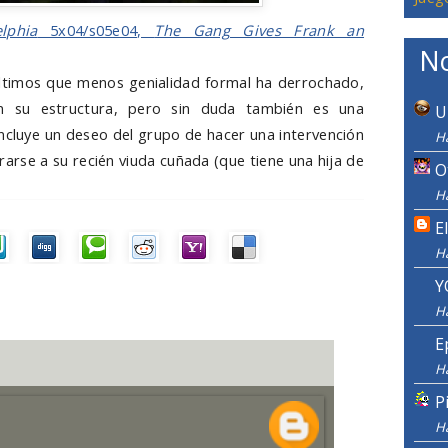
lphia
5x04/s05e04,
The Gang Gives Frank an
No
 últimos que menos genialidad formal ha derrochado,
n su estructura, pero sin duda también es una
U
cluye un deseo del grupo de hacer una intervención
H
irarse a su recién viuda cuñada (que tiene una hija de
O
H
E
H
Y
H
E
H
P
H