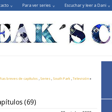
tacto
Para ver series
Escuchar y leer a Dani
ñas breves de capítulos
,
Series
,
South Park
,
Televisión
»
pítulos (69)