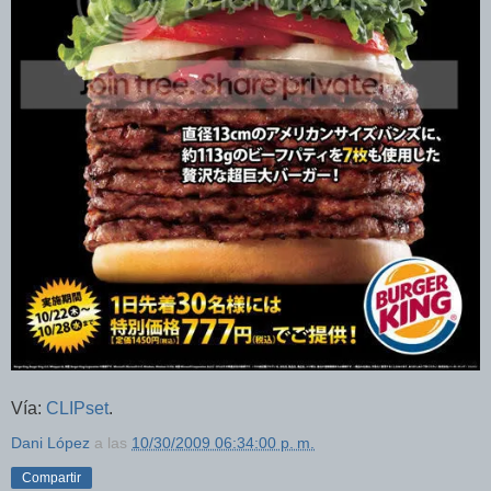
Vía:
CLIPset
.
Dani López
a las
10/30/2009 06:34:00 p. m.
Compartir