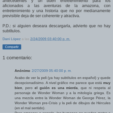
antecedentes y un buen entretenimiento para los
aficionados a las aventuras de la amazona, con
entretenimiento y una historia que no por medianamente
previsible deja de ser coherente y atractiva.
P.D.: si alguien deseara descargarla, advierto que no hay
subtítulos.
Dani López
a las
2/24/2009 03:40:00 p. m.
Compartir
1 comentario:
Anónimo
2/27/2009 05:40:00 p. m.
Acabo de ver la peli (ya hay subtítulos en español) y quede
decepcionadísimo. A nivel gráfico me parece que está
muy
bien
, pero
el guión es una mierda
, que ni respeta al
personaje de Wonder Woman y a la mitología griega. Es
una mezcla entre la Wonder Woman de George Pérez, la
Wonder Woman pre-Crisis y la peli de dibujos de Hércules
(en el mal sentido).