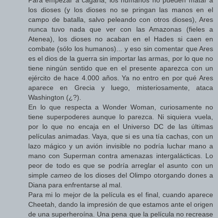
Para empezar a cagarla, los humanos no pueden matar a
los dioses (y los dioses no se pringan las manos en el
campo de batalla, salvo peleando con otros dioses), Ares
nunca tuvo nada que ver con las Amazonas (fieles a
Atenea), los dioses no acaban en el Hades si caen en
combate (sólo los humanos)... y eso sin comentar que Ares
es el dios de la guerra sin importar las armas, por lo que no
tiene ningún sentido que en el presente aparezca con un
ejército de hace 4.000 años. Ya no entro en por qué Ares
aparece en Grecia y luego, misteriosamente, ataca
Washington (¿?).
En lo que respecta a Wonder Woman, curiosamente no
tiene superpoderes aunque lo parezca. Ni siquiera vuela,
por lo que no encaja en el Universo DC de las últimas
películas animadas. Vaya, que si es una tía cachas, con un
lazo mágico y un avión invisible no podría luchar mano a
mano con Superman contra amenazas intergalácticas. Lo
peor de todo es que se podría arreglar el asunto con un
simple
cameo
de los dioses del Olimpo otorgando dones a
Diana para enfrentarse al mal.
Para mi lo mejor de la película es el final, cuando aparece
Cheetah, dando la impresión de que estamos ante el origen
de una superheroína. Una pena que la película no recrease