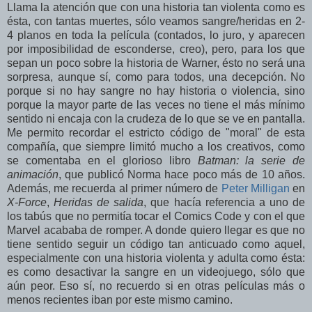
Llama la atención que con una historia tan violenta como es
ésta, con tantas muertes, sólo veamos sangre/heridas en 2-
4 planos en toda la película (contados, lo juro, y aparecen
por imposibilidad de esconderse, creo), pero, para los que
sepan un poco sobre la historia de Warner, ésto no será una
sorpresa, aunque sí, como para todos, una decepción. No
porque si no hay sangre no hay historia o violencia, sino
porque la mayor parte de las veces no tiene el más mínimo
sentido ni encaja con la crudeza de lo que se ve en pantalla.
Me permito recordar el estricto código de "moral" de esta
compañía, que siempre limitó mucho a los creativos, como
se comentaba en el glorioso libro
Batman: la serie de
animación
, que publicó Norma hace poco más de 10 años.
Además, me recuerda al primer número de
Peter Milligan
en
X-Force
,
Heridas de salida
, que hacía referencia a uno de
los tabús que no permitía tocar el Comics Code y con el que
Marvel acababa de romper. A donde quiero llegar es que no
tiene sentido seguir un código tan anticuado como aquel,
especialmente con una historia violenta y adulta como ésta:
es como desactivar la sangre en un videojuego, sólo que
aún peor. Eso sí, no recuerdo si en otras películas más o
menos recientes iban por este mismo camino.