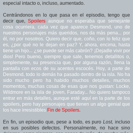
especial intacto o, incluso, aumentado.
Centrándonos en lo que pasa en el episodio, tengo que
decir que,
Spoilers
aunque no esperaba que semejante
cosa ocurriera, cada vez que aparece Desmond, uno de
nuestros personajes más queridos, nos da más pena... por
él, no por nosotros. Quiero decir que, coño, con lo feliz que
es, ¿por qué no le dejan en paz? Y, ahora, encima, hasta
tiene un hijo... ¿se puede ser más cabrón? ¡Dejadle vivir por
dios! Pero bueno, siempre que sale, tenemos detallitos o,
simplemente, su presencia que, por alguna razón, llena la
pantalla con ecos de su acentos escocés. Hoy, a parte de
Desmond, todo lo demás ha pasado dentro de la isla. No ha
sido mucho pero ha habido muchos detalles, muchos
momentos, muchas cosas de esas que nos gustan: Locke,
Wildmore en la isla de joven, Faraday... No quiero tampoco
entrar en más detalles, aunque esté aquí en la parte de los
spoilers, pero hay personajes que tienen un algo genial que
los hace irresistibles
Fin de Spoilers
.
En fin, un episodio que, pese a todo, es puro
Lost,
incluso
en sus posibles defectos. Personalmente, no hace sino