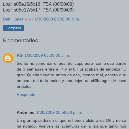
Lost
, s05e16/5x16:
TBA
(00/00/09)
Lost
, s05e17/5x17:
TBA
(00/00/09)
Dani López
a las
1/30/2009 03:30:00 p. m.
Compartir
5 comentarios:
AG
1/30/2009 05:09:00 p. m.
Siento no comentar el post del capi, pero ¡cómo que parón
de 3 semanas entre el 7 y el 8!! Si acaban de empezar....
grrrr. Quedan cuatro antes de eso, menos mal, espero que
no sean del todo malos y nos dejen un cliffhanger de esos
brutales.
Responder
Anónimo
1/30/2009 08:58:00 p. m.
Un gran episodio en el que ni hemos olido a los O6 y no se
ha notado. Vuelven las aventuras de la isla que tanto nos