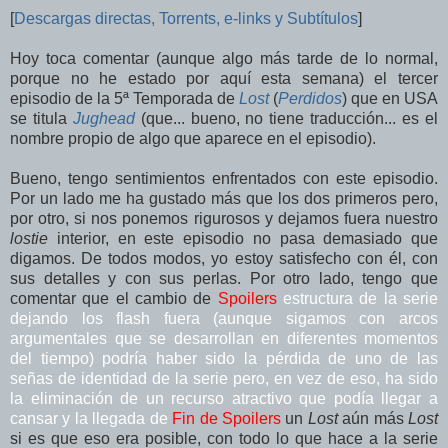
[
Descargas directas, Torrents, e-links y
Subtítulos
]
Hoy toca comentar (aunque algo más tarde de lo normal,
porque no he estado por aquí esta semana) el tercer
episodio de la 5ª Temporada de
Lost
(
Perdidos
) que en USA
se titula
Jughead
(
que... bueno, no tiene traducción... es el
nombre propio de algo que aparece en el episodio
).
Bue
no, tengo sentimientos enfrentados con este episodio.
Por un lado me ha gustado más que los dos primeros pero,
por otro, si nos ponemos rigurosos y dejamos fuera nuestro
lostie
interior, en este episodio no pasa demasiado que
digamos. De todos modos, yo estoy satisfecho con él, con
sus detalles y con sus perlas. Por otro lado, tengo que
comentar que el cambio de
Spoilers
estructura de la serie
dejando los flash fuera (aunque sigamos con arcos
argumentales que se desarrollan en diferentes momentos
del tiempo) podría haber sido la pérdida de uno de las
señas de identidad de la serie pero, en vez de eso, ha sido
la eliminación de un recurso atractivo que podía llegar a
cansar y la llegada de
Fin de Spoilers
un
Lost
aún más
Lost
si es que eso era posible, con todo lo que hace a la serie