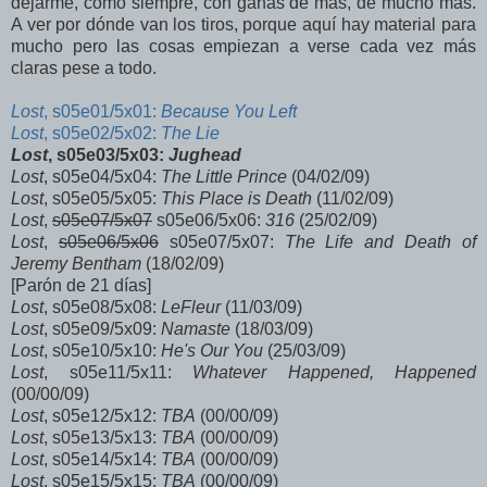
dejarme, como siempre, con ganas de más, de mucho más.
A ver por dónde van los tiros, porque aquí hay material para
mucho pero las cosas empiezan a verse cada vez más
claras pese a todo.
Lost
, s05e01/5x01:
Because You Left
Lost
, s05e02/5x02:
The Lie
Lost
, s05e03/5x03:
Jughead
Lost
, s05e04/5x04:
The Little Prince
(04/02/09)
Lost
, s05e05/5x05:
This Place is Death
(11/02/09)
Lost
,
s05e07/5x07
s05e06/5x06
:
316
(25/02/09)
Lost
,
s05e06/5x06
s05e07/5x07
:
The Life and Death of
Jeremy Bentham
(18/02/09)
[Parón de 21 días]
Lost
, s05e08/5x08:
LeFleur
(11/03/09)
Lost
, s05e09/5x09:
Namaste
(18/03/09)
Lost
, s05e10/5x10:
He's Our You
(25/03/09)
Lost
, s05e11/5x11:
Whatever Happened, Happened
(00/00/09)
Lost
, s05e12/5x12:
TBA
(00/00/09)
Lost
, s05e13/5x13:
TBA
(00/00/09)
Lost
, s05e14/5x14:
TBA
(00/00/09)
Lost
, s05e15/5x15:
TBA
(00/00/09)