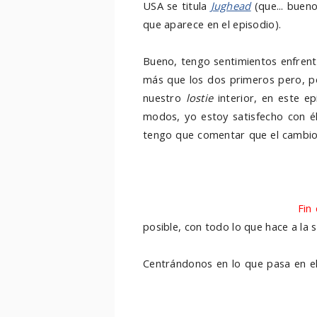
USA se titula
Jughead
(
que... buen
que aparece en el episodio
).
Bue
no, tengo sentimientos enfren
más que los dos primeros pero, p
nuestro
lostie
interior, en este 
modos, yo estoy satisfecho con él
tengo que comentar que el cambi
fuera (aunque sigamos con arcos
momentos del tiempo) podría haber
de la serie pero, en vez de eso, ha
llegar a cansar y la llegada de
Fin
posible, con todo lo que hace a la s
Centrándonos en lo que pasa en el
esperaba que semejante cosa oc
nuestros personajes más queridos,