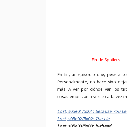
decir que, coño, con lo feliz que
hasta tiene un hijo... ¿se puede s
siempre que sale, tenemos detall
razón, llena la pantalla con eco
todo lo demás ha pasado dentro d
detalles, muchos momentos, much
en la isla de joven, Faraday... No
aquí en la parte de los spoilers, p
hace irresistibles
Fin de Spoilers
.
En fin, un episodio que, pese a 
Personalmente, no hace sino dej
más. A ver por dónde van los tir
cosas empiezan a verse cada vez m
Lost
, s05e01/5x01:
Because You Le
Lost
, s05e02/5x02:
The Lie
Lost
, s05e03/5x03:
Jughead