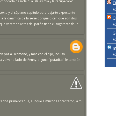
temporada pasada: "La isla es mía y la recuperaré"
E
H
exto y el séptimo capítulo para dejarte expectante
C
a a la dinámica de la serie porque dicen que son dos
 que veremos antes del parón tiene el sugerente título:
H
G
H
m
n paz a Desmond, y mas con el hijo, incluso
H
a volver a lado de Penny, alguna ¨putadita¨ le tendrán
os dos primeros que, aunque a muchos encantaron, a mi