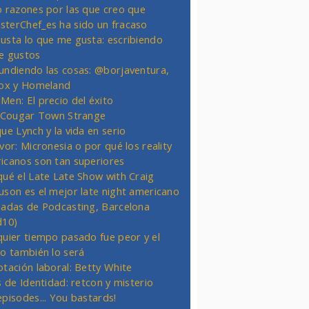
o razones por las que creo que
terChef_es ha sido un fracaso
usta lo que me gusta: escribiendo
e gustos
undiendo las cosas: @borjaventura,
Fox y Homeland
Men: El precio del éxito
t Cougar Town Strange
ue Lynch y la vida en serio
vor: Micronesia o por qué los reality
icanos son tan superiores
qué el Late Late Show with Craig
uson es el mejor late night americano
nadas de Podcasting, Barcelona
d10)
quier tiempo pasado fue peor y el
ro también lo será
otación laboral: Betty White
s de Identidad: retcon y misterio
episodes... You bastards!