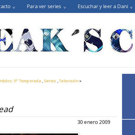
tacto
Para ver series
Escuchar y leer a Dani
rdidos: 5ª Temporada
,
Series
,
Televisión
»
ead
30 enero 2009