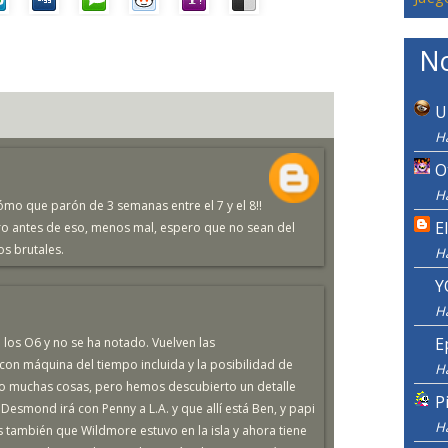
No
U
Ha
O
Ha
ómo que parón de 3 semanas entre el 7 y el 8!!
E
tro antes de eso, menos mal, espero que no sean del
os brutales.
H
Y
H
E
 los O6 y no se ha notado. Vuelven las
 con máquina del tiempo incluida y la posibilidad de
H
ado muchas cosas, pero hemos descubierto un detalle
P
esmond irá con Penny a L.A. y que allí está Ben, y papi
H
s también que Wildmore estuvo en la isla y ahora tiene