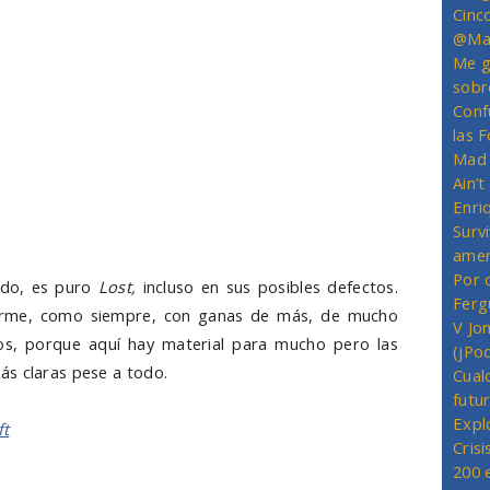
 es, ¿por qué no le dejan en paz? Y, ahora, encima,
Cinc
er más cabrón? ¡Dejadle vivir por dios! Pero bueno,
@Mas
itos o, simplemente, su presencia que, por alguna
Me g
sobr
s de su acentos escocés. Hoy, a parte de Desmond,
Conf
e la isla. No ha sido mucho pero ha habido muchos
las 
as cosas de esas que nos gustan: Locke, Wildmore
Mad 
 quiero tampoco entrar en más detalles, aunque esté
Ain’
ero hay personajes que tienen un algo genial que los
Enriq
Survi
amer
Por 
todo, es puro
Lost,
incluso en sus posibles defectos.
Ferg
arme, como siempre, con ganas de más, de mucho
V Jo
os, porque aquí hay material para mucho pero las
(jPo
ás claras pese a todo.
Cual
futu
Expl
ft
Crisi
200 