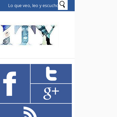
Lo que veo, leo y escucho