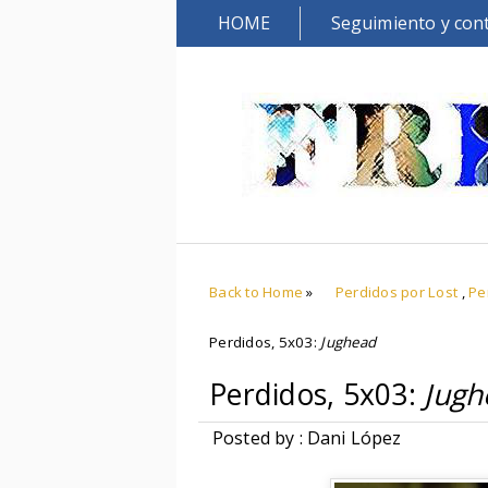
HOME
Seguimiento y con
Back to Home
»
Perdidos por Lost
,
Pe
Perdidos, 5x03:
Jughead
Perdidos, 5x03:
Jugh
Posted by : Dani López