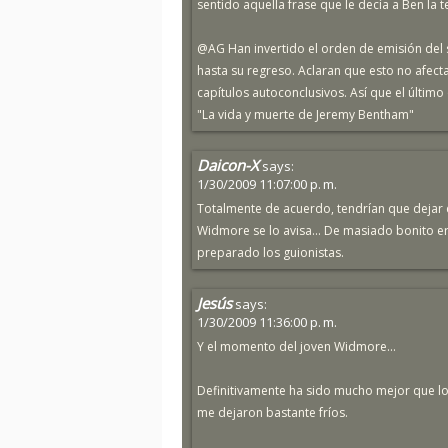
sentido aquella frase que le decía a Ben la 
@AG Han invertido el orden de emisión del s
hasta su regreso. Aclaran que esto no afect
capítulos autoconclusivos. Así que el último
"La vida y muerte de Jeremy Bentham"
Daicon-X
says:
1/30/2009 11:07:00 p. m.
Totalmente de acuerdo, tendrían que dejar e
Widmore se lo avisa... De masiado bonito er
preparado los guionistas.
Jesús
says:
1/30/2009 11:36:00 p. m.
Y el momento del joven Widmore...
Definitivamente ha sido mucho mejor que l
me dejaron bastante fríos.