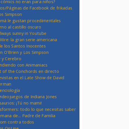
 cómics no eran para niños?
os/Páginas de Facebook de frikadas
os Simpson
má le gustan procedimentales
rno al castillo oscuro
 always sunny in Youtube
Wire: la gran serie americana
de los Santos Inocentes
n O'Brien y Los Simpson
y y Cerebro
ndiendo con Animaniacs
ht of the Conchords en directo
evistas en el Late Show de David
erman
ienciología
videojuegos de Indiana Jones
saurios: ¡Tú no mami!
sformers: todo lo que necesitas saber
emana de... Padre de Familia
om contra todos
os OnLine