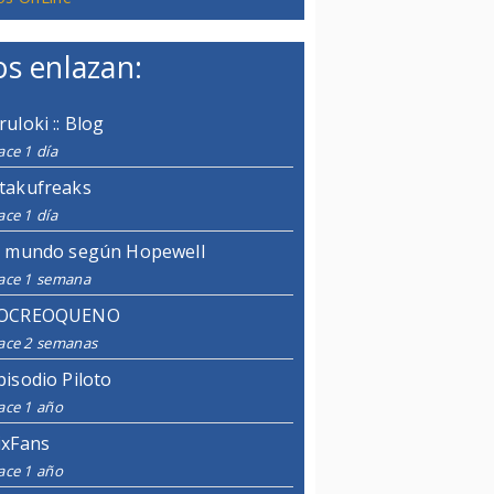
s enlazan:
ruloki :: Blog
ce 1 día
takufreaks
ce 1 día
l mundo según Hopewell
ace 1 semana
OCREOQUENO
ace 2 semanas
pisodio Piloto
ace 1 año
ixFans
ace 1 año