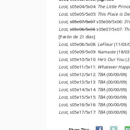
Lost
, s05e04/5x04:
The Little Princ
Lost
, s05e05/5x05:
This Place is D
Lost
,
s05e07/5x07
s05e06/5x06
:
31
Lost
,
s05e06/5x06
s05e07/5x07
:
Th
[Parón de 21 días]
Lost
, s05e08/5x08:
LeFleur
(11/03/
Lost
, s05e09/5x09:
Namaste
(18/03
Lost
, s05e10/5x10:
He's Our You
(2
Lost
, s05e11/5x11:
Whatever Happ
Lost
, s05e12/5x12:
TBA
(00/00/09)
Lost
, s05e13/5x13:
TBA
(00/00/09)
Lost
, s05e14/5x14:
TBA
(00/00/09)
Lost
, s05e15/5x15:
TBA
(00/00/09)
Lost
, s05e16/5x16:
TBA
(00/00/09)
Lost
, s05e17/5x17:
TBA
(00/00/09)
Share This