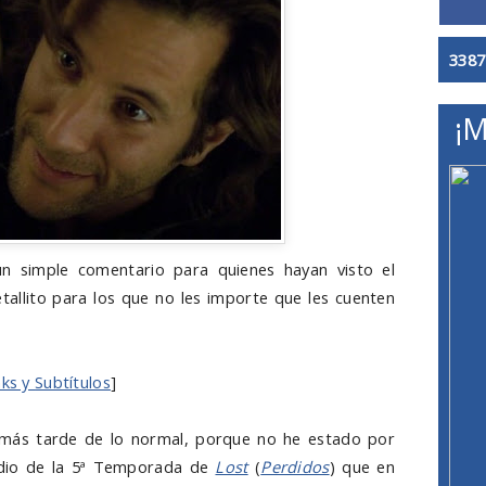
3387
¡M
n simple comentario para quienes hayan visto el
etallito para los que no les importe que les cuenten
nks y
Subtítulos
]
más tarde de lo normal, porque no he estado por
odio de la 5ª Temporada de
Lost
(
Perdidos
) que en