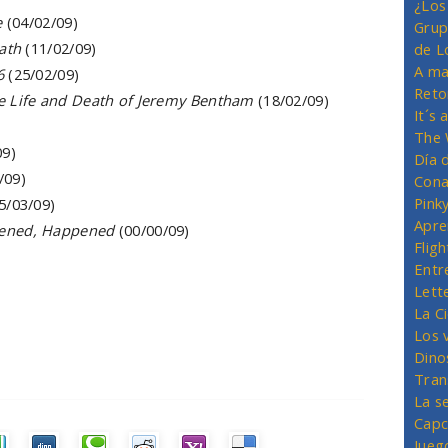
¿Los
e
(04/02/09)
Grup
eath
(11/02/09)
de L
A ma
6
(25/02/09)
Reto
e Life and Death of Jeremy Bentham
(18/02/09)
It´s
The 
09)
Día 
/09)
Cona
Pink
5/03/09)
Apre
ened, Happened
(00/00/09)
Flig
Entr
Lett
La C
Los 
Dino
Tran
La s
Capc
Jueg