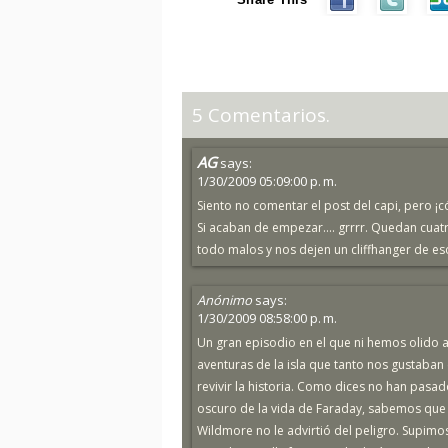
5 Comentarios.
AG
says:
1/30/2009 05:09:00 p. m.
Siento no comentar el post del capi, pero ¡c
Si acaban de empezar.... grrrr. Quedan cua
todo malos y nos dejen un cliffhanger de es
Anónimo
says:
1/30/2009 08:58:00 p. m.
Un gran episodio en el que ni hemos olido a
aventuras de la isla que tanto nos gustaban
revivir la historia. Como dices no han pas
oscuro de la vida de Faraday, sabemos que D
Wildmore no le advirtió del peligro. Supimo