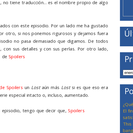
o, no tiene traducción... es el nombre propio de algo
tados con este episodio. Por un lado me ha gustado
Úl
or otro, si nos ponemos rigurosos y dejamos fuera
episodio no pasa demasiado que digamos. De todos
, con sus detalles y con sus perlas. Por otro lado,
o de
Spoilers
estructura de la serie dejando los flash
Pr
 argumentales que se desarrollan en diferentes
 sido la pérdida de uno de las señas de identidad
 sido la eliminación de un recurso atractivo que podía
 de Spoilers
un
Lost
aún más
Lost
si es que eso era
Po
erie especial intacto o, incluso, aumentado.
¿Qué
 episodio, tengo que decir que,
Spoilers
aunque no
El f
satis
urriera, cada vez que aparece Desmond, uno de
This
 nos da más pena... por él, no por nosotros. Quiero
bang