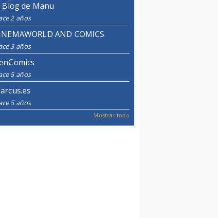
l Blog de Manu
ace 2 años
INEMAWORLD AND COMICS
ace 3 años
enComics
ace 5 años
arcus.es
ace 5 años
Mostrar todo