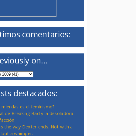
timos comentarios:
eviously on...
sts destacados:
 mierdas es el feminismo?
inal de Breaking Bad y la desoladora
facción
 is the way Dexter ends. Not with a
 but a whimper.