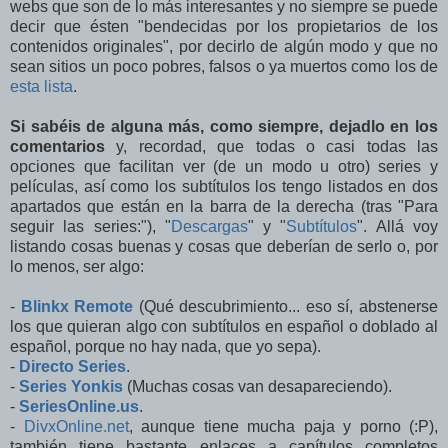
webs que son de lo más interesantes y no siempre se puede
decir que ésten "bendecidas por los propietarios de los
contenidos originales", por decirlo de algún modo y que no
sean sitios un poco pobres, falsos o ya muertos como los de
esta lista
.
Si sabéis de alguna más, como siempre, dejadlo en los
comentarios
y, recordad, que todas o casi todas las
opciones que facilitan ver (de un modo u otro) series y
películas, así como los subtítulos los tengo listados en dos
apartados que están en la barra de la derecha (tras "Para
seguir las series:"), "
Descargas
" y "
Subtítulos
". Allá voy
listando cosas buenas y cosas que deberían de serlo o, por
lo menos, ser algo:
-
Blinkx Remote
(Qué descubrimiento... eso sí, abstenerse
los que quieran algo con subtítulos en español o doblado al
español, porque no hay nada, que yo sepa).
-
Directo Series
.
-
Series Yonkis
(Muchas cosas van desapareciendo).
-
SeriesOnline.us
.
-
DivxOnline.net
, aunque tiene mucha paja y porno (:P),
también tiene bastante enlaces a capítulos completos