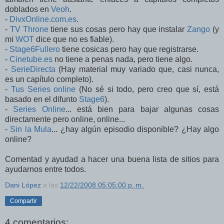
doblados en
Veoh
.
-
DivxOnline.com.es
.
-
TV Throne
tiene sus cosas pero hay que instalar
Zango
(y
mi
WOT
dice que no es fiable).
-
Stage6Fullero
tiene cosicas pero hay que registrarse.
-
Cinetube.es
no tiene a penas nada, pero tiene algo.
-
SerieDirecta
(Hay material muy variado que, casi nunca,
es un capítulo completo).
-
Tus Series online
(No sé si todo, pero creo que sí, está
basado en el difunto
Stage6
).
-
Series Online
... está bien para bajar algunas cosas
directamente pero online, online...
-
Sin la Mula
... ¿hay algún episodio disponible? ¿Hay algo
online?
Comentad y ayudad a hacer una buena lista de sitios para
ayudarnos entre todos.
Dani López
a las
12/22/2008 05:05:00 p. m.
Compartir
4 comentarios: