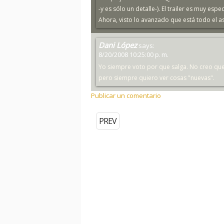
-y es sólo un detalle-). El trailer es muy esp
Ahora, visto lo avanzado que está todo el 
Dani López
says:
8/20/2008 10:25:00 p. m.
Yo siempre voto por que salga. No creo que
pero siempre quiero ver cosas "nuevas".
Publicar un comentario
PREV