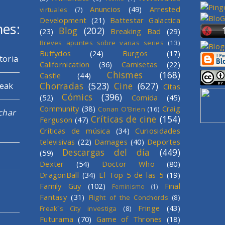
Anuncios
(49)
Arrested
virtuales
(7)
Development
(21)
Battestar Galactica
mes:
Blog
(202)
(23)
Breaking Bad
(29)
Breves apuntes sobre varias series
(13)
Buffydos
(24)
Burgos
(17)
toria
Californication
(36)
Camisetas
(22)
Chismes
(168)
Castle
(44)
Chorradas
(523)
Cine
(627)
reak
Citas
Cómics
(396)
(52)
Comida
(45)
Community
(38)
Craig
Conan O'Brien
(16)
char
Críticas de cine
(154)
Ferguson
(47)
Críticas de música
(34)
Curiosidades
televisivas
(22)
Damages
(40)
Deportes
Descargas del día
(449)
(59)
Dexter
(54)
Doctor Who
(80)
DragonBall
(34)
El Top 5 de las 5
(19)
Family Guy
(102)
Final
Feminismo
(1)
Fantasy
(31)
Flight of the Conchords
(8)
Fringe
(43)
Freak´s City investiga
(8)
Futurama
(70)
Game of Thrones
(18)