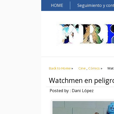
HOME
Seguimiento y con
Back to Home
»
Cine
,
Cómics
»
Wat
Watchmen en peligr
Posted by : Dani López