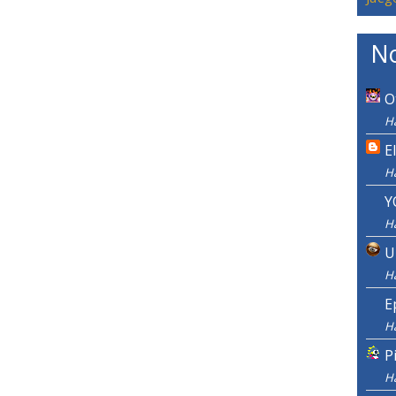
No
O
Ha
E
H
Y
H
U
H
E
H
P
H