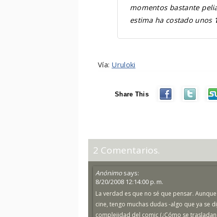
momentos bastante pelia
estima ha costado unos
Vía:
Uruloki
Share This
2 Comentarios.
Anónimo
says:
8/20/2008 12:14:00 p. m.
La verdad es que no sé que pensar. Aunque a
cine, tengo muchas dudas -algo que ya se di
complejidad del comic (¿Cómo se trasladan 