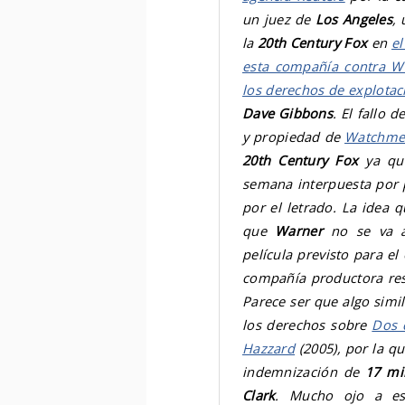
un juez de
Los Angeles
,
la
20th Century Fox
en
el
esta compañía contra Wa
los derechos de explota
Dave Gibbons
. El fallo 
y propiedad de
Watchme
20th Century Fox
ya que
semana interpuesta por 
por el letrado. La idea 
que
Warner
no se va a 
película previsto para el
compañía productora
re
Parece ser que algo simil
los derechos sobre
Dos 
Hazzard
(2005), por la q
indemnización de
17 mi
Clark
. Mucho ojo a es