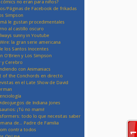
 cómics no eran para niños?
os/Páginas de Facebook de frikadas
os Simpson
má le gustan procedimentales
rno al castillo oscuro
 always sunny in Youtube
Wire: la gran serie americana
de los Santos Inocentes
n O'Brien y Los Simpson
y y Cerebro
ndiendo con Animaniacs
ht of the Conchords en directo
evistas en el Late Show de David
erman
ienciología
videojuegos de Indiana Jones
saurios: ¡Tú no mami!
sformers: todo lo que necesitas saber
emana de... Padre de Familia
om contra todos
os OnLine