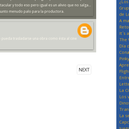
¿Los
ectacular y todo eso pero igual es un alivio que no salga...
Grup
asunto menudo palo para la productora.
de L
A ma
Reto
It´s
 pueda trasladarse una obra como ésta al cine
The 
Día 
Cona
Pink
Apre
NEXT
Flig
Entr
Lett
La C
Los 
Dino
Tran
La s
Capc
Jueg