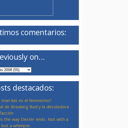
timos comentarios:
eviously on...
sts destacados:
 mierdas es el feminismo?
inal de Breaking Bad y la desoladora
facción
 is the way Dexter ends. Not with a
 but a whimper.