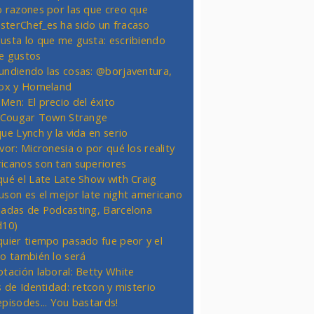
o razones por las que creo que
terChef_es ha sido un fracaso
usta lo que me gusta: escribiendo
e gustos
undiendo las cosas: @borjaventura,
Fox y Homeland
Men: El precio del éxito
t Cougar Town Strange
ue Lynch y la vida en serio
vor: Micronesia o por qué los reality
icanos son tan superiores
qué el Late Late Show with Craig
uson es el mejor late night americano
nadas de Podcasting, Barcelona
d10)
quier tiempo pasado fue peor y el
ro también lo será
otación laboral: Betty White
s de Identidad: retcon y misterio
episodes... You bastards!