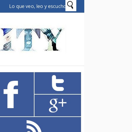
Lo que veo, leo y escucho