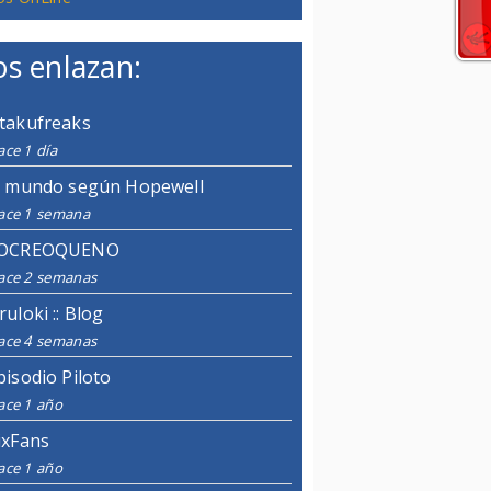
s enlazan:
takufreaks
ce 1 día
l mundo según Hopewell
ace 1 semana
OCREOQUENO
ace 2 semanas
ruloki :: Blog
ace 4 semanas
pisodio Piloto
ace 1 año
ixFans
ace 1 año