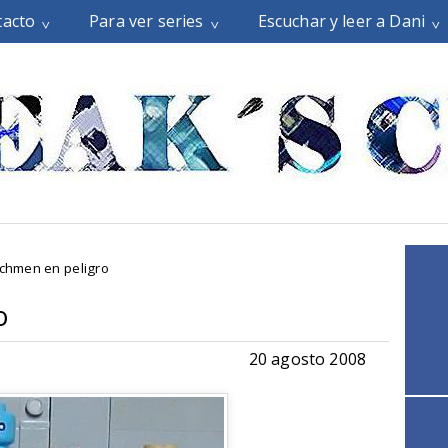
tacto
Para ver series
Escuchar y leer a Dani
chmen en peligro
o
20 agosto 2008