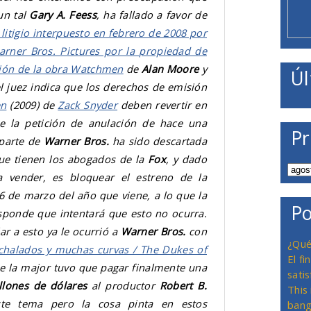
 un tal
Gary A. Feess
, ha fallado a favor de
 litigio interpuesto en febrero de 2008 por
rner Bros. Pictures por la propiedad de
ción de la obra Watchmen
de
Alan Moore
y
Úl
del juez indica que los derechos de emisión
n
(2009) de
Zack Snyder
deben revertir en
 la petición de anulación de hace una
Pr
parte de
Warner Bros.
ha sido descartada
que tienen los abogados de la
Fox
, y dado
vender, es bloquear el estreno de la
 6 de marzo del año que viene, a lo que la
Po
sponde que intentará que esto no ocurra.
ar a esto ya le ocurrió a
Warner Bros.
con
¿Qué
chalados y muchas curvas / The Dukes of
El f
ue la major tuvo que pagar finalmente una
satis
llones de dólares
al productor
Robert B.
This
te tema pero la cosa pinta en estos
bang