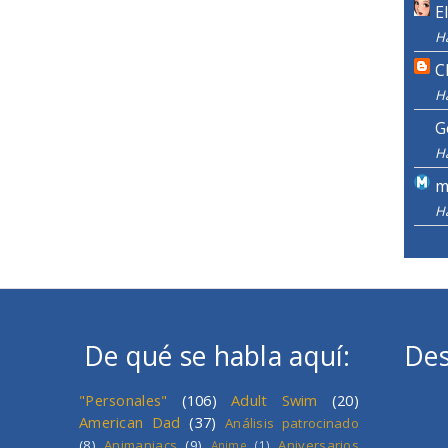
E
H
C
H
G
H
m
H
De qué se habla aquí:
Des
"Personales"
(106)
Adult Swim
(20)
American Dad
(37)
Análisis patrocinado
(8)
Animaniacs
(9)
Aniversarios
Anime
(1)