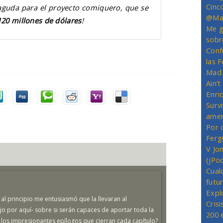
Cinc
guda para el proyecto comiquero, que se
@Mas
120 millones de dólares
!
Me g
sobr
Conf
las 
Mad 
Ain’
Enriq
Survi
amer
Por 
Ferg
V Jo
(jPo
Cual
futu
Expl
l principio me entusiasmó que la llevaran al
Crisi
jo por aquí- sobre si serán capaces de aportar toda la
200 
los impresionantes epílogos que cierran cada capítulo?