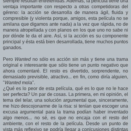
siempre resultan entretenidas. Además, la película tiene una
ventaja importante con respecto a otras competidoras del
géreno: la acción se desarrolla de manera ágil, fluida y
compresible (y violenta porque, amigos, esta película no se
amilana que digamos ante nada) a la vez que rápida, no de
manera atropellada y con planos en los que uno no sabe ni
por dónde le da el aire. Así, si la acción es su componente
principal y ésta está bien desarrollada, tiene muchos puntos
ganados.
Pero
Wanted
no sólo es acción sin más y tiene una trama
original e interesante que sólo tiene un punto negativo que
ahora comentaré. El resto es divertido, sorprendente, no
demasiado previsible, atractivo... en fin, como diría alguien,
"
Wanted
mola".
¿Qué es lo peor de esta película, qué es lo que no le hace
ser perfecta? Un par de cosas. La primera, en mi opinión, el
tema del telar, una solución argumental que, sinceramente,
me hizo descojonarme de la risa: si tenían que escoger una
excusa argumental para la trama podían haber inventado
algo menos... no sé, es que no encaja con el resto del
ambiente, con el resto de la película. Desde un punto de
vista más reflexivo se podría llegar a conlcusiones distintas