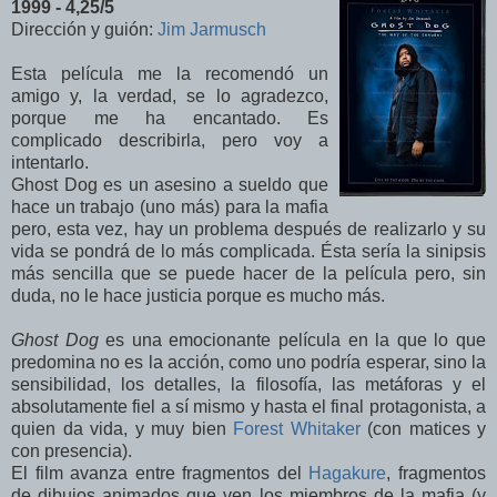
1999 - 4
,25/5
Dirección y guión:
Jim Jarmusch
Esta película me la recomendó un
amigo y, la verdad, se lo agradezco,
porque me ha encantado. Es
complicado describirla, pero voy a
intentarlo.
Ghost Dog es un asesino a sueldo que
hace un trabajo (uno más) para la mafia
pero, esta vez, hay un problema después de realizarlo y su
vida se pondrá de lo más complicada. Ésta sería la sinipsis
más sencilla que se puede hacer de la película pero, sin
duda, no le hace justicia porque es mucho más.
Ghost Dog
es una emocionante película en la que lo que
predomina no es la acción, como uno podría esperar, sino la
sensibilidad, los detalles, la filosofía, las metáforas y el
absolutamente fiel a sí mismo y hasta el final protagonista, a
quien da vida, y muy bien
Forest Whitaker
(con matices y
con presencia).
El film avanza entre fragmentos del
Hagakure
, fragmentos
de dibujos animados que ven los miembros de la mafia (y