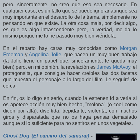
pero, sinceramente, no creo que eso sea necesario. En
cualquier caso, es un fallo que se puede ignorar aunque sea
muy importante en el desarrollo de la trama, simplemente no
pensando en que existe. La otra cosa mala, por decir algo,
es que es algo intrascendente pero, la verdad, me da lo
mismo porque me lo he pasado muy bien viéndola.
En el reparto hay caras muy conocidas como
Morgan
Freeman
y
Angelina Jolie
, que hacen un muy buen trabajo
(la Jolie tiene un papel que, sinceramente, le queda muy
bien) pero, en mi opinión, la revelación es
James McAvoy
, el
protagonsita, que consigue hacer creíbles las dos facetas
que muestra el personaje a lo largo del film. Le seguiré de
cerca.
En fin, os lo digo en serio, cuando la estrenen id a verla si
os apetece acción muy bien hecha, "molona" (o cool como
dicen por allá), divertida, trepidante, violenta, con muchos
giros y disparatada que no os haga pensar demasiado
aunque sí lo suficiente para no sentiros en unos vegetales.
Ghost Dog (El camino del samurai)
-