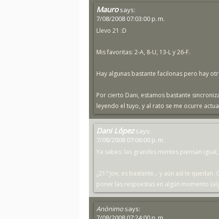
Mauro
says:
7/08/2008 07:03:00 p. m.
Llevo 21 :D
Mis favoritas: 2-A, 8-U, 13-L y 26-F.
Hay algunas bastante facilonas pero hay ot
Por cierto Dani, estamos bastante sincroniz
leyendo el tuyo, y al rato se me ocurre actu
Dani López
says:
7/08/2008 07:06:00 p. m.
Ya sabes: las grandes mentes piensan igual, 
¿21? Joe, es bastante... y aún así te quedan
poner las respuestas en algún momento (algu
Anónimo
says:
7/08/2008 07:24:00 p. m.