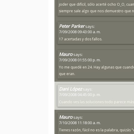
joder que difícil, sólo acerté ocho O_O, c
siempre sale algo que nos demuestro que no
Peter Parker
says:
7/09/2008 09:43:00 a. m.
17 acertadas y dos fallos.
Mauro
says:
7/09/2008 01:55:00 p. m.
Yo me quedé en 24. Hay algunas que cuando v
que eran.
Dani López
says:
7/09/2008 04:45:00 p. m.
Cuando ves las soluciones todo parece más fá
Mauro
says:
7/10/2008 11:18:00 a. m.
Tienes razón, fácil no es la palabra, quizá