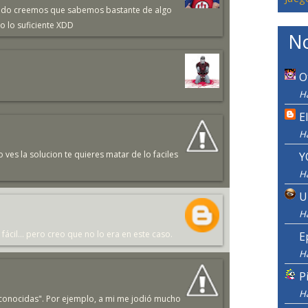
uando creemos que sabemos bastante de algo
 lo suficiente XDD
No
O
H
E
H
es la solucion te quieres matar de lo faciles
Y
H
U
H
cil... pero creo que no lo era en este caso.
E
H
P
H
s "conocidas". Por ejemplo, a mi me jodió mucho