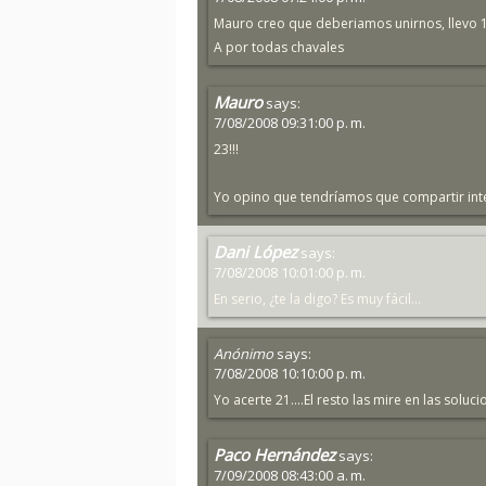
Mauro creo que deberiamos unirnos, llevo 18
A por todas chavales
Mauro
says:
7/08/2008 09:31:00 p. m.
23!!!
Yo opino que tendríamos que compartir intel.
Dani López
says:
7/08/2008 10:01:00 p. m.
En serio, ¿te la digo? Es muy fácil...
Anónimo
says:
7/08/2008 10:10:00 p. m.
Yo acerte 21....El resto las mire en las sol
Paco Hernández
says:
7/09/2008 08:43:00 a. m.