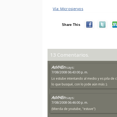
Vía:
Microsiervos
Share This
13 Comentarios.
AsVHEn
says:
7/08/2008 06:43:00 p. m.
Lo estube intentando al medio y es pila de
lo que busqué, con lo jode aún más :).
AsVHEn
says:
7/08/2008 06:46:00 p. m.
(Mierda de youtube, "estuve")