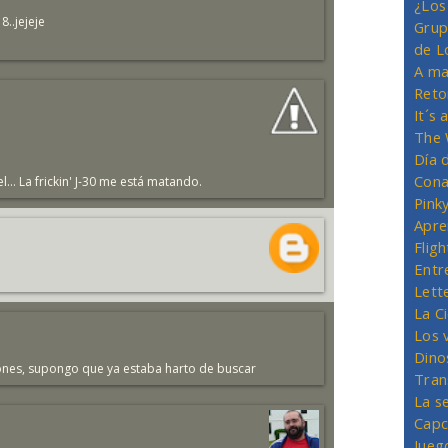
¿Los
..jejeje
Grup
de L
A ma
Reto
It´s
The 
Día 
Cona
.. La frickin' J-30 me está matando.
Pink
Apre
Flig
Entr
Lett
La C
Los 
Dino
uciones, supongo que ya estaba harto de buscar
Tran
La s
Capc
Jueg