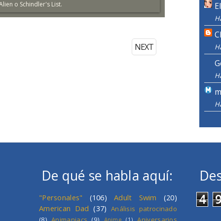
ien o Schindler's List.
E
H
C
NEXT
H
G
H
m
H
De qué se habla aquí:
Des
4
"Personales"
(106)
Adult Swim
(20)
American Dad
(37)
Análisis patrocinado
(8)
Animaniacs
(9)
Aniversarios
Anime
(1)