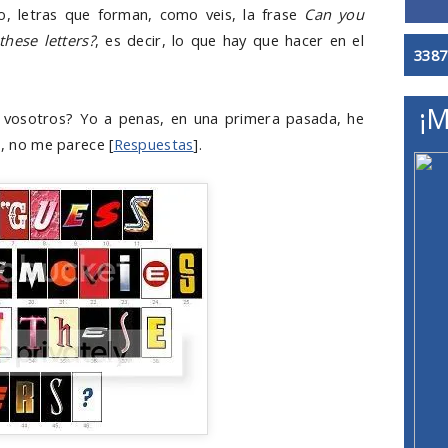
ulo, letras que forman, como veis, la frase
Can you
these letters?
, es decir, lo que hay que hacer en el
3387
¡M
r vosotros? Yo a penas, en una primera pasada, he
o, no me parece [
Respuestas
].