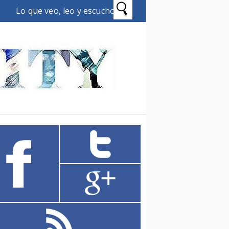
Lo que veo, leo y escucho