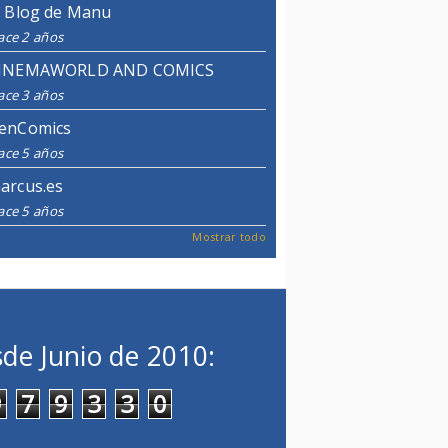
l Blog de Manu
ace 2 años
INEMAWORLD AND COMICS
ace 3 años
enComics
ace 5 años
arcus.es
ace 5 años
Mostrar todo
de Junio de 2010:
9
7
9
3
3
0