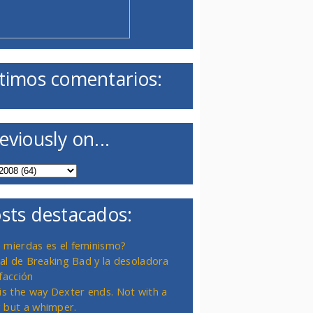
timos comentarios:
eviously on...
sts destacados:
 mierdas es el feminismo?
inal de Breaking Bad y la desoladora
facción
 is the way Dexter ends. Not with a
 but a whimper.