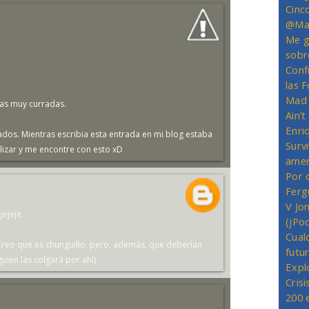
Cinc
@Mas
Me g
sobr
Conf
las 
Mad 
ras muy curradas.
Ain’
Enriq
ados. Mientras escribia esta entrada en mi blog estaba
Survi
alizar y me encontre con esto xD
amer
Por 
Ferg
V Jo
jejeje.
(jPo
Cual
. Creo que es chunguillo, pero, además, que deberían
futu
ien las colgará por ahí).
Expl
Crisi
200 