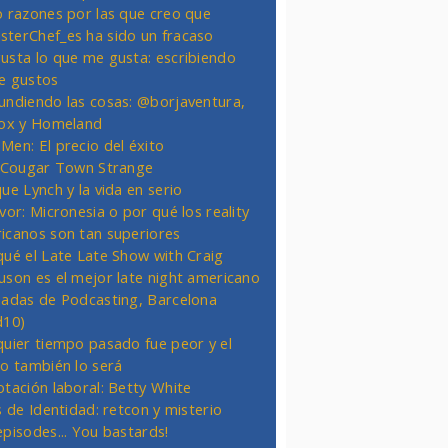
o razones por las que creo que
terChef_es ha sido un fracaso
usta lo que me gusta: escribiendo
e gustos
undiendo las cosas: @borjaventura,
Fox y Homeland
Men: El precio del éxito
t Cougar Town Strange
ue Lynch y la vida en serio
vor: Micronesia o por qué los reality
icanos son tan superiores
qué el Late Late Show with Craig
uson es el mejor late night americano
nadas de Podcasting, Barcelona
d10)
quier tiempo pasado fue peor y el
ro también lo será
otación laboral: Betty White
s de Identidad: retcon y misterio
episodes... You bastards!