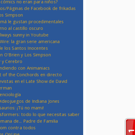
 cómics no eran para niños?
os/Páginas de Facebook de frikadas
os Simpson
má le gustan procedimentales
rno al castillo oscuro
 always sunny in Youtube
Wire: la gran serie americana
de los Santos Inocentes
n O'Brien y Los Simpson
y y Cerebro
ndiendo con Animaniacs
ht of the Conchords en directo
evistas en el Late Show de David
erman
ienciología
videojuegos de Indiana Jones
saurios: ¡Tú no mami!
sformers: todo lo que necesitas saber
emana de... Padre de Familia
om contra todos
os OnLine