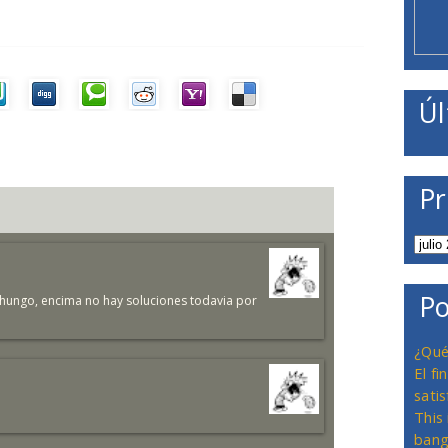
Úl
Pr
Po
 chungo, encima no hay soluciones todavia por
¿Qué
El f
satis
This
bang