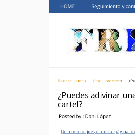
HOME
Seguimiento y con
Back to Home
»
Cine
,
Internet
»
¿Pu
¿Puedes adivinar una
cartel?
Posted by : Dani López
Un curioso juego de la página de