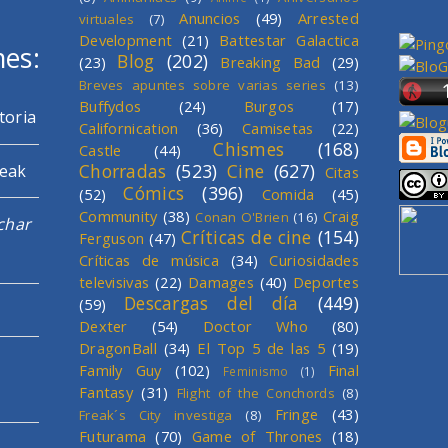
Anuncios
(49)
Arrested
virtuales
(7)
Development
(21)
Battestar Galactica
mes:
Blog
(202)
(23)
Breaking Bad
(29)
Breves apuntes sobre varias series
(13)
Buffydos
(24)
Burgos
(17)
toria
Californication
(36)
Camisetas
(22)
Chismes
(168)
Castle
(44)
Chorradas
(523)
Cine
(627)
reak
Citas
Cómics
(396)
(52)
Comida
(45)
Community
(38)
Craig
Conan O'Brien
(16)
char
Críticas de cine
(154)
Ferguson
(47)
Críticas de música
(34)
Curiosidades
televisivas
(22)
Damages
(40)
Deportes
Descargas del día
(449)
(59)
Dexter
(54)
Doctor Who
(80)
DragonBall
(34)
El Top 5 de las 5
(19)
Family Guy
(102)
Final
Feminismo
(1)
Fantasy
(31)
Flight of the Conchords
(8)
Fringe
(43)
Freak´s City investiga
(8)
Futurama
(70)
Game of Thrones
(18)