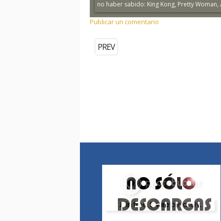
no haber sabido: King Kong, Pretty Woman, Al
Publicar un comentario
PREV