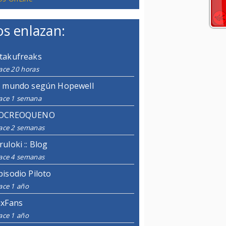
s enlazan:
takufreaks
ace 20 horas
l mundo según Hopewell
ace 1 semana
OCREOQUENO
ace 2 semanas
ruloki :: Blog
ace 4 semanas
pisodio Piloto
ace 1 año
ixFans
ace 1 año