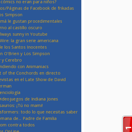
 cómics no eran para niños?
os/Páginas de Facebook de frikadas
os Simpson
má le gustan procedimentales
rno al castillo oscuro
 always sunny in Youtube
Wire: la gran serie americana
de los Santos Inocentes
n O'Brien y Los Simpson
y y Cerebro
ndiendo con Animaniacs
ht of the Conchords en directo
evistas en el Late Show de David
erman
ienciología
videojuegos de Indiana Jones
saurios: ¡Tú no mami!
sformers: todo lo que necesitas saber
emana de... Padre de Familia
om contra todos
os OnLine