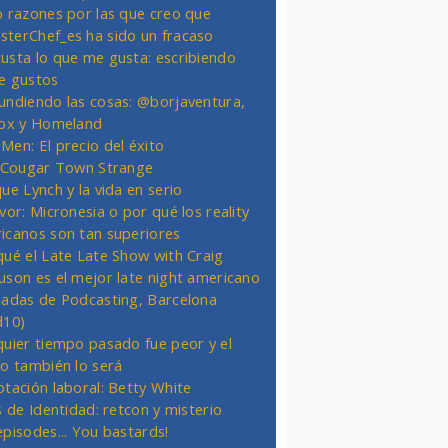
o razones por las que creo que
terChef_es ha sido un fracaso
usta lo que me gusta: escribiendo
e gustos
undiendo las cosas: @borjaventura,
Fox y Homeland
Men: El precio del éxito
t Cougar Town Strange
ue Lynch y la vida en serio
vor: Micronesia o por qué los reality
icanos son tan superiores
qué el Late Late Show with Craig
uson es el mejor late night americano
nadas de Podcasting, Barcelona
d10)
quier tiempo pasado fue peor y el
ro también lo será
otación laboral: Betty White
s de Identidad: retcon y misterio
episodes... You bastards!