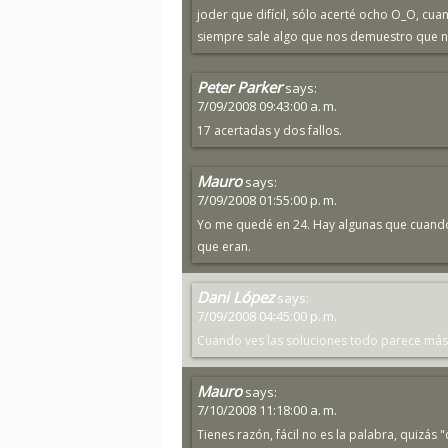
joder que difícil, sólo acerté ocho O_O, c
siempre sale algo que nos demuestro que no
Peter Parker
says:
7/09/2008 09:43:00 a. m.
17 acertadas y dos fallos.
Mauro
says:
7/09/2008 01:55:00 p. m.
Yo me quedé en 24. Hay algunas que cuando v
que eran.
Dani López
says:
7/09/2008 04:45:00 p. m.
Cuando ves las soluciones todo parece más fá
Mauro
says:
7/10/2008 11:18:00 a. m.
Tienes razón, fácil no es la palabra, quizá