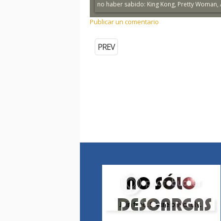
no haber sabido: King Kong, Pretty Woman, Al
Publicar un comentario
PREV