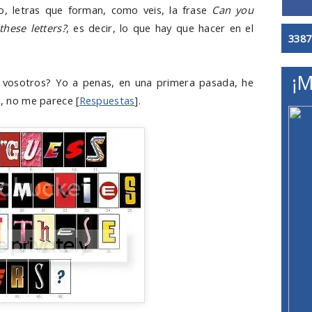
ulo, letras que forman, como veis, la frase
Can you
these letters?
, es decir, lo que hay que hacer en el
3387
¡M
r vosotros? Yo a penas, en una primera pasada, he
o, no me parece [
Respuestas
].