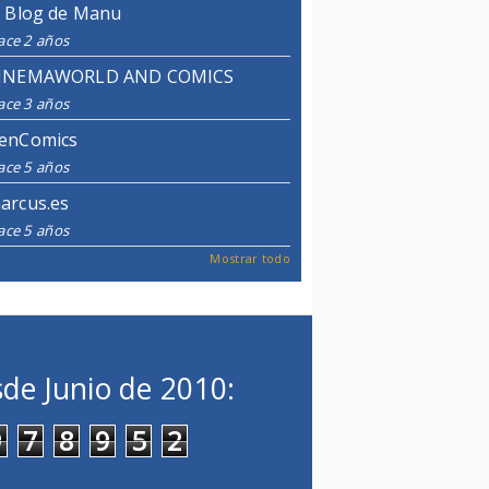
l Blog de Manu
ace 2 años
INEMAWORLD AND COMICS
ace 3 años
enComics
ace 5 años
arcus.es
ace 5 años
Mostrar todo
de Junio de 2010:
9
7
8
9
5
2