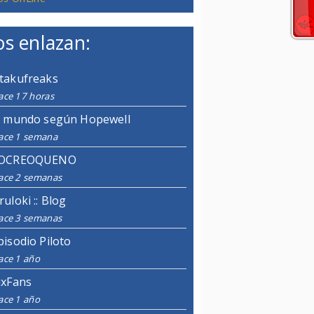
s enlazan:
takufreaks
ace 17 horas
l mundo según Hopewell
ace 1 semana
OCREOQUENO
ace 2 semanas
ruloki :: Blog
ace 3 semanas
pisodio Piloto
ace 1 año
ixFans
ace 1 año