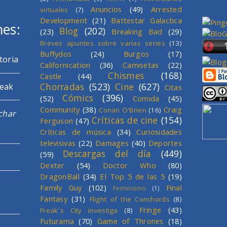
Anuncios
(49)
Arrested
virtuales
(7)
Development
(21)
Battestar Galactica
mes:
Blog
(202)
(23)
Breaking Bad
(29)
Breves apuntes sobre varias series
(13)
Buffydos
(24)
Burgos
(17)
toria
Californication
(36)
Camisetas
(22)
Chismes
(168)
Castle
(44)
Chorradas
(523)
Cine
(627)
reak
Citas
Cómics
(396)
(52)
Comida
(45)
Community
(38)
Craig
Conan O'Brien
(16)
char
Críticas de cine
(154)
Ferguson
(47)
Críticas de música
(34)
Curiosidades
televisivas
(22)
Damages
(40)
Deportes
Descargas del día
(449)
(59)
Dexter
(54)
Doctor Who
(80)
DragonBall
(34)
El Top 5 de las 5
(19)
Family Guy
(102)
Final
Feminismo
(1)
Fantasy
(31)
Flight of the Conchords
(8)
Fringe
(43)
Freak´s City investiga
(8)
Futurama
(70)
Game of Thrones
(18)