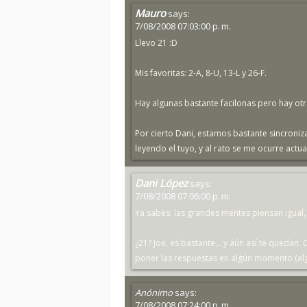
Mauro
says:
7/08/2008 07:03:00 p. m.
Llevo 21 :D
Mis favoritas: 2-A, 8-U, 13-L y 26-F.
Hay algunas bastante facilonas pero hay ot
Por cierto Dani, estamos bastante sincroniz
leyendo el tuyo, y al rato se me ocurre actu
Dani López
says:
7/08/2008 07:06:00 p. m.
Ya sabes: las grandes mentes piensan igual, 
¿21? Joe, es bastante... y aún así te quedan
poner las respuestas en algún momento (algu
Anónimo
says:
7/08/2008 07:24:00 p. m.