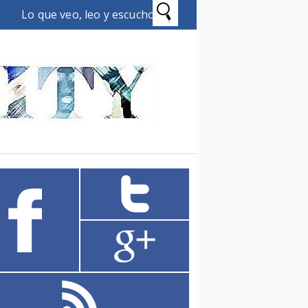
Lo que veo, leo y escucho