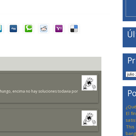
Úl
Pr
Po
 chungo, encima no hay soluciones todavia por
¿Qué
El f
satis
This
bang