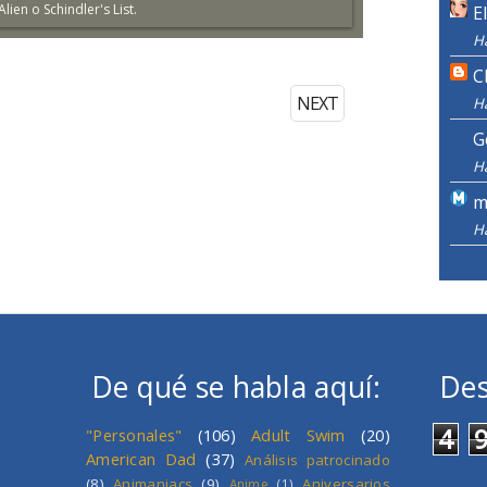
ien o Schindler's List.
E
H
C
NEXT
H
G
H
m
H
De qué se habla aquí:
Des
4
"Personales"
(106)
Adult Swim
(20)
American Dad
(37)
Análisis patrocinado
(8)
Animaniacs
(9)
Aniversarios
Anime
(1)