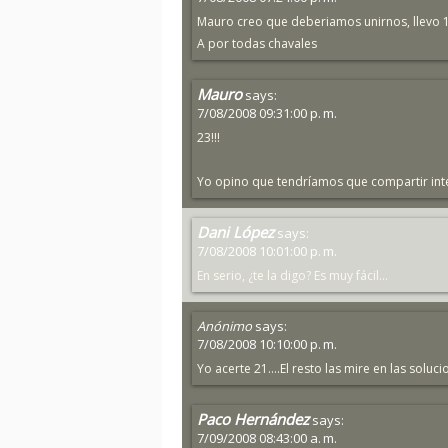
Mauro creo que deberiamos unirnos, llevo 18
A por todas chavales
Mauro
says:
7/08/2008 09:31:00 p. m.
23!!!
Yo opino que tendríamos que compartir intel.
Dani López
says:
7/08/2008 10:01:00 p. m.
En serio, ¿te la digo? Es muy fácil...
Anónimo
says:
7/08/2008 10:10:00 p. m.
Yo acerte 21....El resto las mire en las sol
Paco Hernández
says:
7/09/2008 08:43:00 a. m.