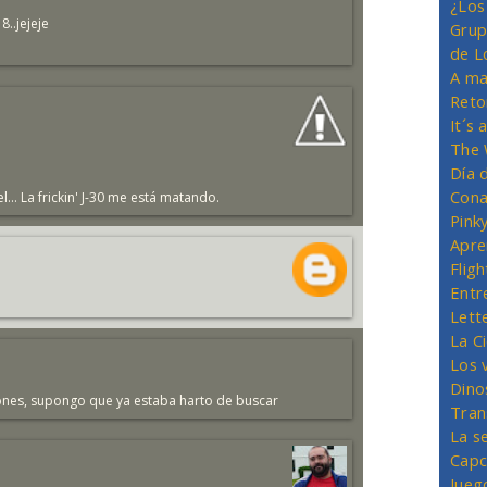
¿Los
..jejeje
Grup
de L
A ma
Reto
It´s
The 
Día 
Cona
.. La frickin' J-30 me está matando.
Pink
Apre
Flig
Entr
Lett
La C
Los 
Dino
uciones, supongo que ya estaba harto de buscar
Tran
La s
Capc
Jueg