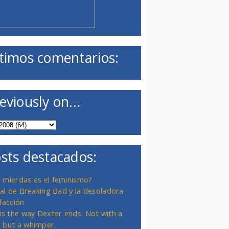
timos comentarios:
eviously on...
sts destacados:
 mierdas es el feminismo?
inal de Breaking Bad y la desoladora
facción
 is the way Dexter ends. Not with a
 but a whimper.