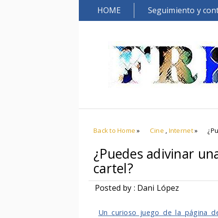
HOME
Seguimiento y con
Back to Home
»
Cine
,
Internet
»
¿Pu
¿Puedes adivinar una
cartel?
Posted by : Dani López
Un curioso juego de la página de