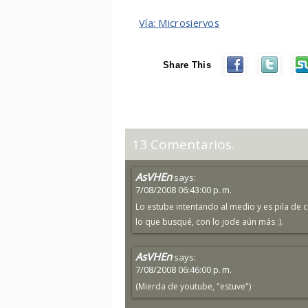
Vía:
Microsiervos
Share This
13 Comentarios.
AsVHEn
says:
7/08/2008 06:43:00 p. m.
Lo estube intentando al medio y es pila de
lo que busqué, con lo jode aún más :).
AsVHEn
says:
7/08/2008 06:46:00 p. m.
(Mierda de youtube, "estuve")