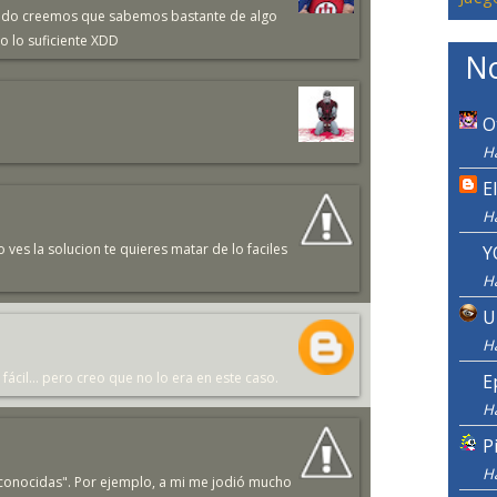
uando creemos que sabemos bastante de algo
 lo suficiente XDD
No
O
H
E
H
es la solucion te quieres matar de lo faciles
Y
H
U
H
cil... pero creo que no lo era en este caso.
E
H
P
H
s "conocidas". Por ejemplo, a mi me jodió mucho