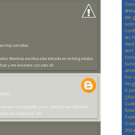
Cinc
@Mas
Me g
sobr
Conf
las 
Mad 
ras muy curradas.
Ain’
Enriq
ados. Mientras escribia esta entrada en mi blog estaba
Survi
alizar y me encontre con esto xD
amer
Por 
Ferg
V Jo
jejeje.
(jPo
Cual
. Creo que es chunguillo, pero, además, que deberían
futu
ien las colgará por ahí).
Expl
Crisi
200 