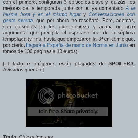
con el primero, configuran 3 episodios clave y, quizás, los
mejores de la temporada junto con el ya comentado
A la
misma hora y en el mismo lugar
y
Conversaciones con
gente muerta
, que por ahora no reseñaré. Pero, además,
son episodios en los que empieza y acaba un arco
argumental que precipita el esperado final de la séptima
temporada (y final hasta que empezaron la 8ª en cómic que,
por cierto,
llegará a España de mano de Norma en Junio
en
tomos de 136 páginas a 13 euros).
[El texto e imágenes están plagados de
SPOILERS
.
Avisados quedan.]
Título
:
Chicas impuras