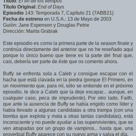
Título
:
El fin de los tiempos
Título Original
:
End of Days
Episodio
143: Temporada 7, Capítulo 21 (7ABB21)
Fecha de estreno
en U.S.A.: 13 de Mayo de 2003
Guión: Jane Espenson y Douglas Petrie
Dirección: Marita Grabiak
Este episodio es como la primera parte de la season finale y
continúa directamente del anterior que no he reseñado aquí
porque lo único bueno que tiene es la parte del final que,
casi, debería ser parte de éste que os comento ahora.
Buffy se enfrenta sola a Caleb y consigue escapar con el
hacha que está clavada en la piedra (porque El Primero, en
un movimiento que, para mí, sólo se entiende en el próximo
episodio, le dice a Caleb que la deje escapar... aunque, en
cualquier caso, peca de imprudente). Por otro lado, Faith,
que ante la ausencia de Buffy se había erigido como líder y
había llevado a algunas candidatas a otra trampa (con una
bomba que explota y mata a otras tantas candidatas), está
inconsciente y no puede ayudar a las supervivientes, que se
ven atrapadas por un grupo de vampiros... hasta que, una
proverbial Buffy aparece con su nuevo arma y salva el día.