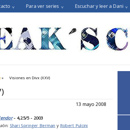
tacto
Para ver series
Escuchar y leer a Dani
x
»
Visiones en Divx (XXV)
V)
13 mayo 2008
lendor
- 4,25/5 - 2003
uión:
Shari Springer Berman
y
Robert Pulcini