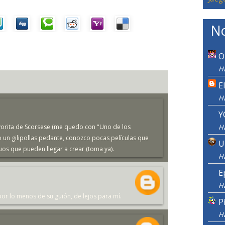
No
O
Ha
E
H
Y
favorita de Scorsese (me quedo con "Uno de los
H
 un gilipollas pedante, conozco pocas películas que
U
os que pueden llegar a crear (toma ya).
H
E
H
o por lo menos de su guión, de lejos para mí.
P
H