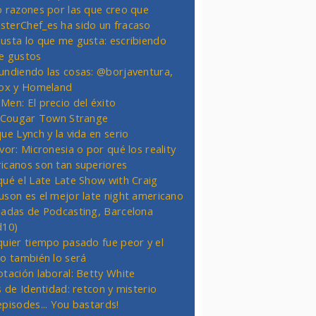
o razones por las que creo que
terChef_es ha sido un fracaso
usta lo que me gusta: escribiendo
e gustos
undiendo las cosas: @borjaventura,
Fox y Homeland
Men: El precio del éxito
t Cougar Town Strange
ue Lynch y la vida en serio
vor: Micronesia o por qué los reality
icanos son tan superiores
qué el Late Late Show with Craig
uson es el mejor late night americano
nadas de Podcasting, Barcelona
d10)
quier tiempo pasado fue peor y el
ro también lo será
otación laboral: Betty White
s de Identidad: retcon y misterio
episodes... You bastards!