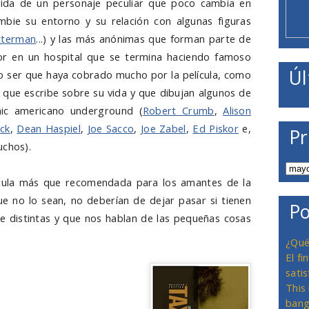
 vida de un personaje peculiar que poco cambia en
ie su entorno y su relación con algunas figuras
tterman
...) y las más anónimas que forman parte de
r en un hospital que se termina haciendo famoso
Úl
no ser que haya cobrado mucho por la película, como
s que escribe sobre su vida y que dibujan algunos de
mic americano underground (
Robert Crumb
,
Alison
ck
,
Dean Haspiel
,
Joe Sacco
,
Joe Zabel
,
Ed Piskor
e,
Pr
uchos).
lícula más que recomendada para los amantes de la
ue no lo sean, no deberían de dejar pasar si tienen
Po
te distintas y que nos hablan de las pequeñas cosas
¿Qué
El f
satis
This
bang