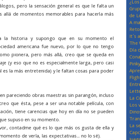
¿Los
logos, pero la sensación general es que le falta un
Grup
más allá de momentos memorables para hacerla más
de L
A ma
Reto
It´s
 la historia y supongo que en su momento el
The 
sociedad americana fue nuevo, por lo que no tengo
Día 
omo pionera, pero más allá, creo que se queda en
Cona
raje (y eso que no es especialmente larga, pero casi
Pink
Apre
nal es la más entretenida) y le faltan cosas para poder
Flig
Entr
Lett
uen pareciendo obras maestras sin parangón, incluso
La C
creo que ésta, pese a ser una notable película, con
Los 
ción, tiene carencias que hoy en día no se pueden
Dino
Tran
 que supuso en su momento.
La s
avor, contadme qué es lo que más os gusta de ella y
Capc
momento de verla, las expectativas... no lo sé).
Jueg