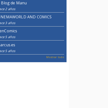
l Blog de Manu
ace 2 años
INEMAWORLD AND COMICS
ace 3 años
enComics
ace 5 años
arcus.es
ace 5 años
Mostrar todo