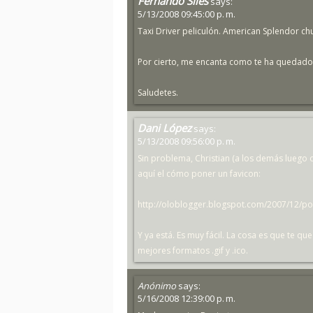
Fernando Siles
says:
5/13/2008 09:45:00 p. m.
Taxi Driver peliculón. American Splendor c
Por cierto, me encanta como te ha quedado 
Saludetes.
Dani López
says:
5/13/2008 09:56:00 p. m.
Sin problema, Christian (a los demás luego 
aquí el cómo poner un favicon:
http://oloblogger.blogspot.com/2007/12/po
Y ya está. Es muy fácil. La cosa es que te q
mejores formatos .gif y .ico.
Anónimo
says:
5/16/2008 12:39:00 p. m.