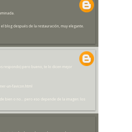
huminada.
el blog después de la restauración, muy elegante.
os respondo) pero bueno, te lo dicen mejor
ner-un-favicon.html
uede bien o no... pero eso depende de la imagen: los