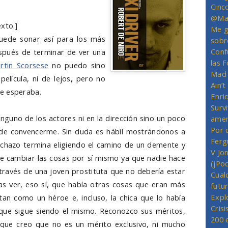
Cinc
@Mas
xto.]
Me g
puede sonar así para los más
sobr
Conf
spués de terminar de ver una
las 
rtin Scorsese
no puedo sino
Mad 
elícula, ni de lejos, pero no
Ain’
e esperaba.
Enriq
Survi
nguno de los actores ni en la dirección sino un poco
amer
Por 
 de convencerme. Sin duda es hábil mostrándonos a
Ferg
chazo termina eligiendo el camino de un demente y
V Jo
 de cambiar las cosas por sí mismo ya que nadie hace
(jPo
través de una joven prostituta que no debería estar
Cual
ras ver, eso sí, que había otras cosas que eran más
futu
Expl
atan como un héroe e, incluso, la chica que lo había
Crisi
 que sigue siendo el mismo. Reconozco sus méritos,
200 
que creo que no es un mérito exclusivo, ni mucho