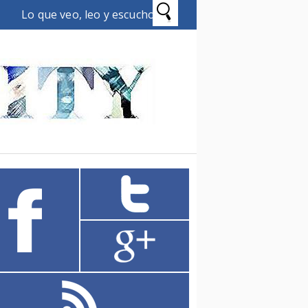
Lo que veo, leo y escucho