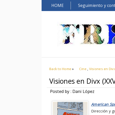
HOME
Seguimiento y con
Back to Home
»
Cine
,
Visiones en Div
Visiones en Divx (XX
Posted by : Dani López
American Sp
Dirección y g