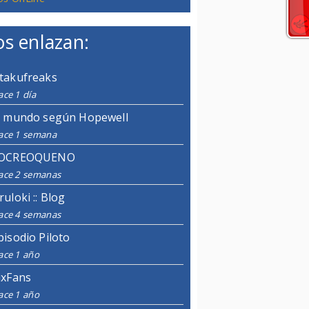
s enlazan:
takufreaks
ce 1 día
l mundo según Hopewell
ace 1 semana
OCREOQUENO
ace 2 semanas
ruloki :: Blog
ace 4 semanas
pisodio Piloto
ace 1 año
ixFans
ace 1 año