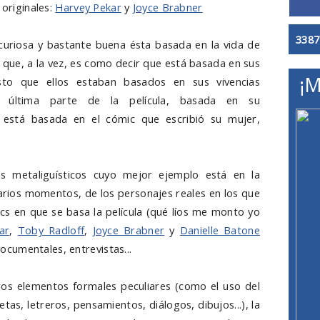
originales:
Harvey Pekar
y
Joyce Brabner
3387
 curiosa y bastante buena ésta basada en la vida de
que, a la vez, es como decir que está basada en sus
¡M
sto que ellos estaban basados en sus vivencias
a última parte de la película, basada en su
 está basada en el cómic que escribió su mujer,
s metaliguísticos cuyo mejor ejemplo está en la
varios momentos, de los personajes reales en los que
ics en que se basa la película (qué líos me monto yo
ar
,
Toby Radloff
,
Joyce Brabner
y
Danielle Batone
cumentales, entrevistas...
os elementos formales peculiares (como el uso del
etas, letreros, pensamientos, diálogos, dibujos...), la