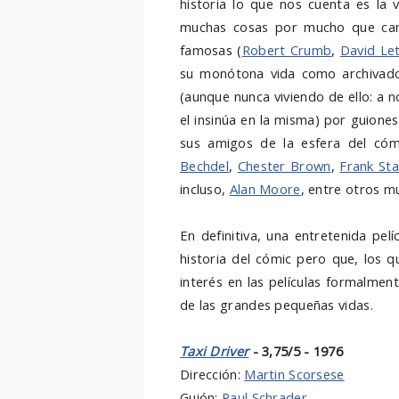
historia lo que nos cuenta es la
muchas cosas por mucho que camb
famosas (
Robert Crumb
,
David Le
su monótona vida como archivado
(aunque nunca viviendo de ello: a 
el insinúa en la misma) por guione
sus amigos de la esfera del có
Bechdel
,
Chester Brown
,
Frank Sta
incluso,
Alan Moore
, entre otros m
En definitiva, una entretenida pe
historia del cómic pero que, los q
interés en las películas formalmen
de las grandes pequeñas vidas.
Taxi Driver
- 3,75/5 - 1976
Dirección:
Martin Scorsese
Guión:
Paul Schrader