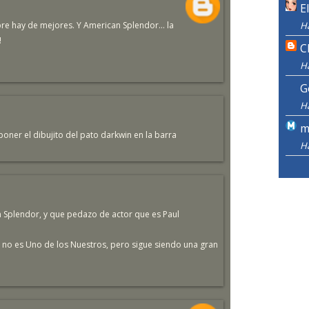
E
re hay de mejores. Y American Splendor... la
H
!
C
H
G
H
m
oner el dibujito del pato darkwin en la barra
H
n Splendor, y que pedazo de actor que es Paul
r no es Uno de los Nuestros, pero sigue siendo una gran