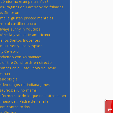
 cómics no eran para niños?
os/Páginas de Facebook de frikadas
os Simpson
má le gustan procedimentales
rno al castillo oscuro
 always sunny in Youtube
Wire: la gran serie americana
de los Santos Inocentes
n O'Brien y Los Simpson
y y Cerebro
ndiendo con Animaniacs
ht of the Conchords en directo
evistas en el Late Show de David
erman
ienciología
videojuegos de Indiana Jones
saurios: ¡Tú no mami!
sformers: todo lo que necesitas saber
emana de... Padre de Familia
om contra todos
os OnLine