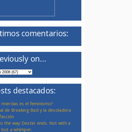
timos comentarios:
eviously on...
sts destacados:
 mierdas es el feminismo?
inal de Breaking Bad y la desoladora
facción
 is the way Dexter ends. Not with a
 but a whimper.