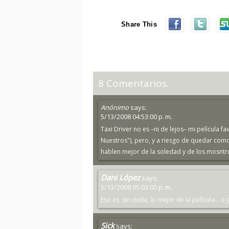
Share This
8 Comentarios.
Anónimo
says:
5/13/2008 04:53:00 p. m.
Taxi Driver no es –ni de lejos– mi película 
Nuestros"), pero, y a riesgo de quedar como
hablen mejor de la soledad y de los mosntru
Dani López
says:
5/13/2008 05:03:00 p. m.
Eso es, sin duda, lo mejor de la película... 
Sick
says: